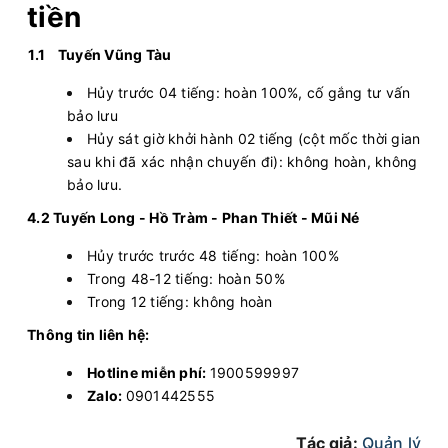
tiền
Chọn mua
9
Giá vé:
230.000
Còn trống:
1.1
Tuyến Vũng Tàu
Hủy trước 04 tiếng: hoàn 100%, cố gắng tư vấn
14:30
10/08/2026
10/08
17:00
(2 giờ 30 phút)
bảo lưu
Hủy sát giờ khởi hành 02 tiếng (cột mốc thời gian
Hồ Tràm
Văn phòng Quận 1
sau khi đã xác nhận chuyến đi): không hoàn, không
Vie Limousine
Limousine 9 chỗ
bảo lưu.
4.2 Tuyến Long - Hồ Tràm - Phan Thiết - Mũi Né
Chọn mua
5
Giá vé:
360.000
Còn trống:
Hủy trước trước 48 tiếng: hoàn 100%
Trong 48-12 tiếng: hoàn 50%
14:40
10/08/2026
10/08
17:00
(2 giờ 20 phút)
Trong 12 tiếng: không hoàn
Chợ Long Hải
Văn phòng Quận 1
Thông tin liên hệ:
Vie Limousine
Limousine 9 chỗ
Hotline miễn phí:
1900599997
Zalo:
0901442555
Chọn mua
5
Giá vé:
340.000
Còn trống:
Tác giả:
Quản lý