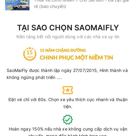
rẻ (bao chuyến)
Vie Limousine
Limousine 9 chỗ
Chọn mua
9
Giá vé:
230.000
Còn trống:
TẠI SAO CHỌN SAOMAIFLY
Nền tảng kết nối người dùng với các nhà xe uy tín
16:00
10/08/2026
10/08
18:00
(2 giờ)
Văn phòng Vũng Tàu
Văn phòng Quận 1
Vie Limousine
Limousine 9 chỗ
SaoMaiFly được thành lập ngày 27/07/2015, Hình thành và
không ngừng phát triển ....
Chọn mua
7
Giá vé:
230.000
Còn trống:
Đặt vé chỉ với 60s. Chọn xe yêu thích cực nhanh và thuận
16:30
10/08/2026
10/08
18:30
(2 giờ)
tiện.
Văn phòng Vũng Tàu
Văn phòng Quận 1
Vie Limousine
Limousine 9 chỗ
Hoàn ngay 150% nếu nhà xe không cung cấp dịch vụ vận
Chọn mua
6
Giá vé:
230.000
Còn trống:
chuyển, mang đến hành trình trọn vẹn.