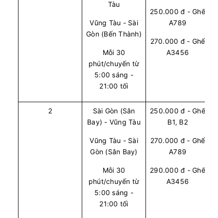
Tàu
250.000 đ - Ghế
Vũng Tàu - Sài
A789
Chọn mua
9
Giá vé:
230.000
Còn trống:
Gòn (Bến Thành)
270.000 đ - Ghế
Mỗi 30
A3456
08:00
10/08/2026
10/08
10:00
(2 giờ)
phút/chuyến từ
Văn phòng Vũng Tàu
Văn phòng Quận 1
5:00 sáng -
21:00 tối
Vie Limousine
Limousine 9 chỗ
2
Sài Gòn (Sân
250.000 đ - Ghế
Chọn mua
9
Giá vé:
230.000
Còn trống:
Bay) - Vũng Tàu
B1, B2
Vũng Tàu - Sài
270.000 đ - Ghế
08:30
10/08/2026
10/08
10:30
(2 giờ)
Gòn (Sân Bay)
A789
Văn phòng Vũng Tàu
Văn phòng Quận 1
Mỗi 30
290.000 đ - Ghế
Vie Limousine
Limousine 9 chỗ
phút/chuyến từ
A3456
5:00 sáng -
21:00 tối
Chọn mua
9
Giá vé:
230.000
Còn trống: