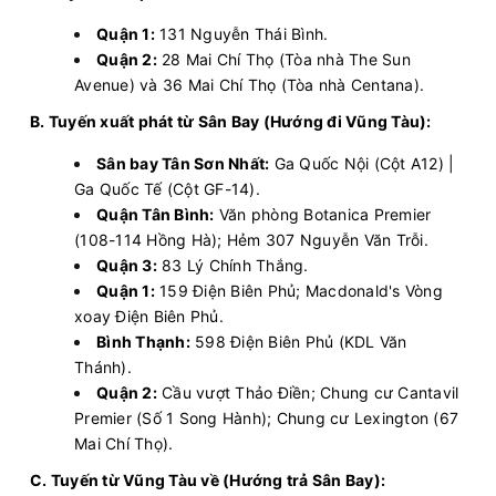
Vie Limousine
Limousine 9 chỗ
Quận 1:
131 Nguyễn Thái Bình.
Quận 2:
28 Mai Chí Thọ (Tòa nhà The Sun
Chọn mua
2
Giá vé:
250.000
Còn trống:
Avenue) và 36 Mai Chí Thọ (Tòa nhà Centana).
B. Tuyến xuất phát từ Sân Bay (Hướng đi Vũng Tàu):
13:01
10/08/2026
10/08
15:31
(2 giờ 30 phút)
Sân bay Tân Sơn Nhất:
Ga Quốc Nội (Cột A12) |
Hồ Tràm
Văn phòng Quận 1
Ga Quốc Tế (Cột GF-14).
Quận Tân Bình:
Văn phòng Botanica Premier
Vie Limousine
Limousine 9 chỗ
(108-114 Hồng Hà); Hẻm 307 Nguyễn Văn Trỗi.
Quận 3:
83 Lý Chính Thắng.
Chọn mua
1
Giá vé:
400.000
Còn trống:
Quận 1:
159 Điện Biên Phủ; Macdonald's Vòng
xoay Điện Biên Phủ.
Bình Thạnh:
598 Điện Biên Phủ (KDL Văn
13:11
10/08/2026
10/08
15:31
(2 giờ 20 phút)
Thánh).
Chợ Long Hải
Văn phòng Quận 1
Quận 2:
Cầu vượt Thảo Điền; Chung cư Cantavil
Premier (Số 1 Song Hành); Chung cư Lexington (67
Vie Limousine
Limousine 9 chỗ
Mai Chí Thọ).
Chọn mua
1
C. Tuyến từ Vũng Tàu về (Hướng trả Sân Bay):
Giá vé:
340.000
Còn trống: