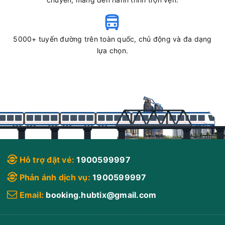
17:30
10/08/2026
10/08
19:30
(2 giờ)
5000+ tuyến đường trên toàn quốc, chủ động và đa dạng
Văn phòng Vũng Tàu
Văn phòng Quận 1
lựa chọn.
Vie Limousine
Limousine 9 chỗ
Chọn mua
9
Giá vé:
230.000
Còn trống:
18:00
10/08/2026
10/08
20:00
(2 giờ)
Văn phòng Vũng Tàu
Văn phòng Quận 1
Vie Limousine
Hỗ trợ đặt vé:
1900599997
Limousine 9 chỗ
Phản ánh dịch vụ:
1900599997
Chọn mua
4
Giá vé:
230.000
Còn trống:
Email:
booking.hubtix@gmail.com
18:30
10/08/2026
10/08
20:30
(2 giờ)