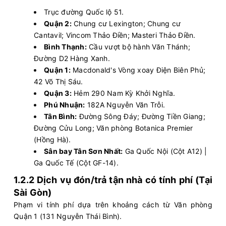
Trục đường Quốc lộ 51.
Quận 2:
Chung cư Lexington; Chung cư
13:30
10/08/2026
10/08
15:30
(2 giờ)
Cantavil; Vincom Thảo Điền; Masteri Thảo Điền.
Văn phòng Vũng Tàu
Văn phòng Quận 1
Bình Thạnh:
Cầu vượt bộ hành Văn Thánh;
Đường D2 Hàng Xanh.
Vie Limousine
Limousine 9 chỗ
Quận 1:
Macdonald's Vòng xoay Điện Biên Phủ;
42 Võ Thị Sáu.
Chọn mua
9
Giá vé:
230.000
Còn trống:
Quận 3:
Hẻm 290 Nam Kỳ Khởi Nghĩa.
Phú Nhuận:
182A Nguyễn Văn Trỗi.
Tân Bình:
Đường Sông Đáy; Đường Tiền Giang;
13:36
10/08/2026
10/08
15:31
(1 giờ 55 phút)
Đường Cửu Long; Văn phòng Botanica Premier
Chợ Phước Tỉnh
Văn phòng Quận 1
(Hồng Hà).
Sân bay Tân Sơn Nhất:
Ga Quốc Nội (Cột A12) |
Vie Limousine
Limousine 9 chỗ
Ga Quốc Tế (Cột GF-14).
1.2.2 Dịch vụ đón/trả tận nhà có tính phí (Tại
Chọn mua
1
Giá vé:
340.000
Còn trống:
Sài Gòn)
Phạm vi tính phí dựa trên khoảng cách từ Văn phòng
14:00
10/08/2026
10/08
16:00
(2 giờ)
Quận 1 (131 Nguyễn Thái Bình).