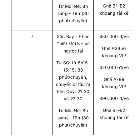
Chọn mua
6
Giá vé:
230.000
Còn trống:
Ghế B1-B2
Từ Mũi Né: 8h
khoang tài xế
sáng - 19h (30
phút/chuyến)
11:30
10/08/2026
10/08
13:30
(2 giờ)
Văn phòng Vũng Tàu
Văn phòng Quận 1
7
Sân Bay - Phan
450.000 đ/vé
Thiết Mũi Né và
Vie Limousine
Limousine 9 chỗ
Ghế A3456
ngược lại
khoang VIP
Chọn mua
6
Giá vé:
230.000
Còn trống:
Từ SG: từ 6h15-
420.000 đ/vé
15:15, 30
phút/chuyến,
Ghế A789
12:00
10/08/2026
10/08
14:00
(2 giờ)
chuyến đi tàu ra
khoang VIP
Văn phòng Vũng Tàu
Văn phòng Quận 1
Phú Quý: 21:30
390.000 đ/vé
và 22:30
Vie Limousine
Limousine 9 chỗ
Ghế B1-B2
Từ Mũi Né: 8h
khoang tài xế
sáng - 19h (30
Chọn mua
5
Giá vé:
230.000
Còn trống:
phút/chuyến)
12:30
10/08/2026
10/08
14:30
(2 giờ)