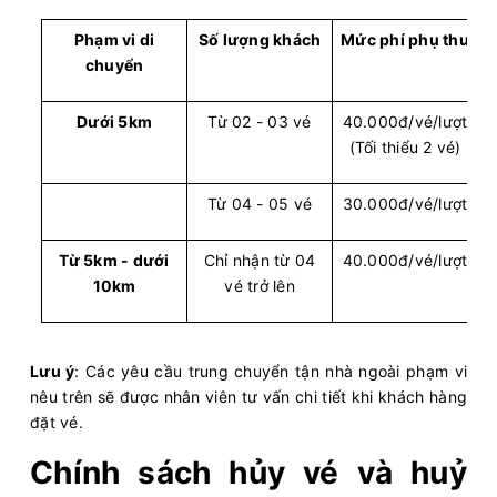
Văn phòng Vũng Tàu
Văn phòng Quận 1
Phạm vi di
Số lượng khách
Mức phí phụ thu
Vie Limousine
Limousine 9 chỗ
chuyển
Chọn mua
7
Giá vé:
230.000
Còn trống:
Dưới 5km
Từ 02 - 03 vé
40.000đ/vé/lượt
(Tối thiểu 2 vé)
14:15
10/08/2026
10/08
17:00
(2 giờ 45 phút)
Từ 04 - 05 vé
30.000đ/vé/lượt
Bình Châu (Vũng
Văn phòng Quận
Tàu)
1
Từ 5km - dưới
Chỉ nhận từ 04
40.000đ/vé/lượt
Vie Limousine
Limousine 9 chỗ
10km
vé trở lên
Chọn mua
5
Giá vé:
450.000
Còn trống:
Lưu ý
: Các yêu cầu trung chuyển tận nhà ngoài phạm vi
nêu trên sẽ được nhân viên tư vấn chi tiết khi khách hàng
14:30
10/08/2026
10/08
16:30
(2 giờ)
đặt vé.
Văn phòng Vũng Tàu
Văn phòng Quận 1
Chính sách hủy vé và huỷ
Vie Limousine
Limousine 9 chỗ