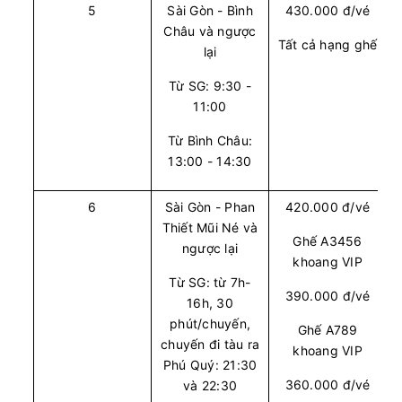
5
Sài Gòn - Bình
430.000 đ/vé
Vie Limousine
Limousine 9 chỗ
Châu và ngược
Tất cả hạng ghế
lại
Chọn mua
6
Giá vé:
230.000
Còn trống:
Từ SG: 9:30 -
11:00
10:30
10/08/2026
10/08
12:30
(2 giờ)
Từ Bình Châu:
13:00 - 14:30
Văn phòng Vũng Tàu
Văn phòng Quận 1
Vie Limousine
Limousine 9 chỗ
6
Sài Gòn - Phan
420.000 đ/vé
Thiết Mũi Né và
Chọn mua
Ghế A3456
7
Giá vé:
230.000
Còn trống:
ngược lại
khoang VIP
Từ SG: từ 7h-
390.000 đ/vé
16h, 30
11:00
10/08/2026
10/08
13:00
(2 giờ)
phút/chuyến,
Ghế A789
Văn phòng Vũng Tàu
Văn phòng Quận 1
chuyến đi tàu ra
khoang VIP
Vie Limousine
Limousine 9 chỗ
Phú Quý: 21:30
360.000 đ/vé
và 22:30