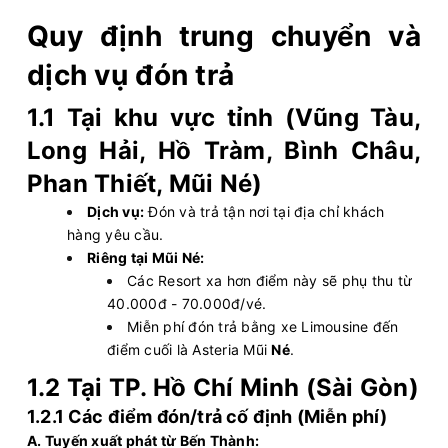
Quy định trung chuyển và
Văn phòng Vũng Tàu
Văn phòng Quận 1
Vie Limousine
Limousine 9 chỗ
dịch vụ đón trả
1.1 Tại khu vực tỉnh (Vũng Tàu,
Chọn mua
8
Giá vé:
230.000
Còn trống:
Long Hải, Hồ Tràm, Bình Châu,
Phan Thiết, Mũi Né)
12:46
10/08/2026
10/08
15:31
(2 giờ 45 phút)
Dịch vụ:
Đón và trả tận nơi tại địa chỉ khách
Bình Châu (Vũng
Văn phòng Quận
hàng yêu cầu.
Tàu)
1
Riêng tại Mũi Né:
Vie Limousine
Limousine 9 chỗ
Các Resort xa hơn điểm này sẽ phụ thu từ
40.000đ - 70.000đ/vé.
Chọn mua
1
Giá vé:
450.000
Còn trống:
Miễn phí đón trả bằng xe Limousine đến
điểm cuối là Asteria Mũi
Né
.
1.2 Tại TP. Hồ Chí Minh (Sài Gòn)
13:00
10/08/2026
10/08
15:00
(2 giờ)
1.2.1 Các điểm đón/trả cố định (Miễn phí)
Văn phòng Vũng Tàu
Văn phòng Quận 1
A. Tuyến xuất phát từ Bến Thành: