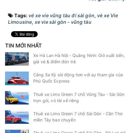
15:00
10/08/2026
10/08
17:00
(2 giờ)
Tags:
vé xe vie vũng tàu đi sài gòn
,
vé xe Vie
Văn phòng Vũng Tàu
Văn phòng Quận 1
Limousine
,
xe vie sài gòn - vũng tàu
Vie Limousine
Limousine 9 chỗ
Chọn mua
3
Giá vé:
230.000
Còn trống:
TIN MỚI NHẤT
Xe Hà Lan Hà Nội - Quảng Ninh: Giờ xuất bến,
giá vé & điểm đón trả
15:05
10/08/2026
10/08
17:00
(1 giờ 55 phút)
Chợ Phước Tỉnh
Văn phòng Quận 1
Cảng Sa Kỳ sôi động hơn với sự tham gia của
Phú Quốc Express
Vie Limousine
Limousine 9 chỗ
Thuê xe Limo Green 7 chỗ Vũng Tàu - Sài Gòn
Chọn mua
5
Giá vé:
340.000
Còn trống:
trọn gói, có tài xế riêng
Thuê xe Limo Green 7 chỗ Sài Gòn - Cần Thơ
miền Tây bao chuyến
15:30
10/08/2026
10/08
17:30
(2 giờ)
Văn phòng Vũng Tàu
Văn phòng Quận 1
Thuê xe Limo Green 7 chỗ Sài Gòn - Đà Lạt giá