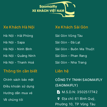
Văn phòng Vũng Tàu
Văn phòng Quận 1
Vie Limousine
Limousine 9 chỗ
Chọn mua
9
Giá vé:
230.000
Còn trống:
Xe Khách Hà Nội
Xe Khách Sài Gòn
Hà Nội - Hải Phòng
Sài Gòn Vũng Tàu
19:00
10/08/2026
10/08
21:00
(2 giờ)
Hà Nội - Sapa
Sài Gòn - Đà Lạt
Văn phòng Vũng Tàu
Văn phòng Quận 1
Hà Nội - Ninh Bình
Sài Gòn - Buôn Ma Thuột
Hà Nội - Quảng Ninh
Sài Gòn - Phan Rang
Vie Limousine
Limousine 9 chỗ
Hà Nội - Thanh Hoá
Sài Gòn - Nha Trang
Chọn mua
9
Giá vé:
230.000
Còn trống:
Thông tin cần biết
Liên hệ
Chính sách bảo mật
CÔNG TY TNHH SAOMAIFLY
(
SAOMAIFLY
)
19:30
10/08/2026
10/08
21:30
(2 giờ)
Điều khoản sử dụng
M.S.D.N: 3502517742
Hướng dẫn mua vé
Văn phòng Vũng Tàu
Văn phòng Quận 1
Địa chỉ:
61 Bình Quý,
Về chúng tôi
Vie Limousine
Limousine 9 chỗ
Phường 10, TP Vũng Tàu