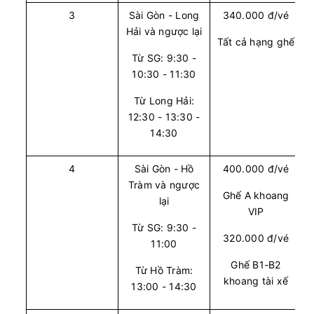
3
Sài Gòn - Long
340.000 đ/vé
09:00
10/08/2026
10/08
11:00
(2 giờ)
Hải và ngược lại
Tất cả hạng ghế
Văn phòng Vũng Tàu
Văn phòng Quận 1
Từ SG: 9:30 -
10:30 - 11:30
Vie Limousine
Limousine 9 chỗ
Từ Long Hải:
Chọn mua
5
Giá vé:
250.000
Còn trống:
12:30 - 13:30 -
14:30
09:30
10/08/2026
10/08
11:30
(2 giờ)
4
Sài Gòn - Hồ
400.000 đ/vé
Văn phòng Vũng Tàu
Văn phòng Quận 1
Tràm và ngược
Ghế A khoang
lại
Vie Limousine
Limousine 9 chỗ
VIP
Từ SG: 9:30 -
320.000 đ/vé
Chọn mua
8
Giá vé:
230.000
Còn trống:
11:00
Ghế B1-B2
Từ Hồ Tràm:
khoang tài xế
13:00 - 14:30
10:00
10/08/2026
10/08
12:00
(2 giờ)
Văn phòng Vũng Tàu
Văn phòng Quận 1