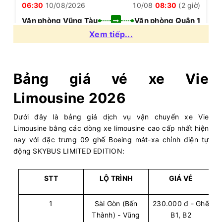
06:30
10/08/2026
10/08
08:30
(2 giờ)
Văn phòng Vũng Tàu
Văn phòng Quận 1
Xem tiếp...
Vie Limousine
Limousine 9 chỗ
Chọn mua
6
Giá vé:
230.000
Còn trống:
Bảng giá vé xe Vie
Limousine 2026
07:00
10/08/2026
10/08
09:00
(2 giờ)
Văn phòng Vũng Tàu
Văn phòng Quận 1
Dưới đây là bảng giá dịch vụ vận chuyển xe Vie
Limousine bằng các dòng xe limousine cao cấp nhất hiện
Vie Limousine
Limousine 9 chỗ
nay với đặc trưng 09 ghế Boeing mát-xa chỉnh điện tự
động SKYBUS LIMITED EDITION:
Chọn mua
5
Giá vé:
230.000
Còn trống:
STT
LỘ TRÌNH
GIÁ VÉ
07:30
10/08/2026
10/08
09:30
(2 giờ)
1
Sài Gòn (Bến
230.000 đ - Ghế
Văn phòng Vũng Tàu
Văn phòng Quận 1
Thành) - Vũng
B1, B2
Vie Limousine
Limousine 9 chỗ