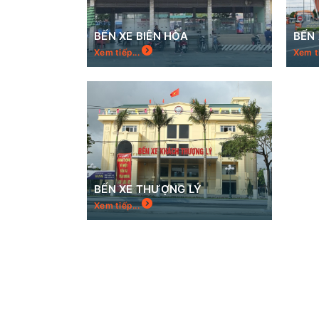
BẾN XE BIÊN HÒA
BẾN 
Xem tiếp...
Xem t
BẾN XE THƯỢNG LÝ
Xem tiếp...