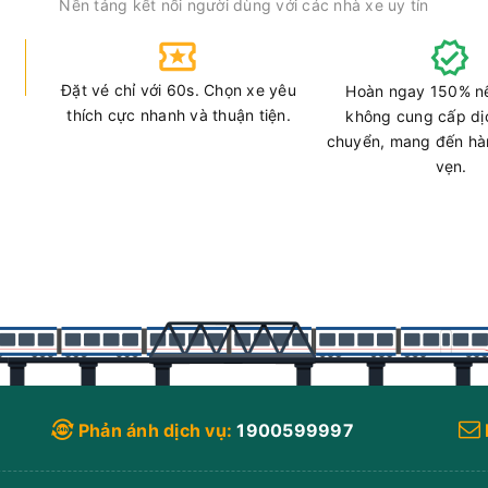
Nền tảng kết nối người dùng với các nhà xe uy tín
Đặt vé chỉ với 60s. Chọn xe yêu
Hoàn ngay 150% n
thích cực nhanh và thuận tiện.
không cung cấp dị
chuyển, mang đến hàn
vẹn.
Phản ánh dịch vụ:
1900599997