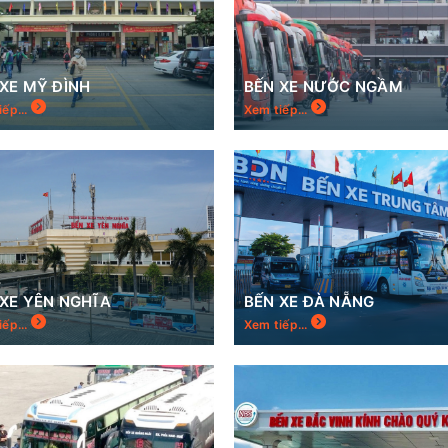
 XE MỸ ĐÌNH
BẾN XE NƯỚC NGẦM
iếp...
Xem tiếp...
 XE YÊN NGHĨA
BẾN XE ĐÀ NẴNG
iếp...
Xem tiếp...