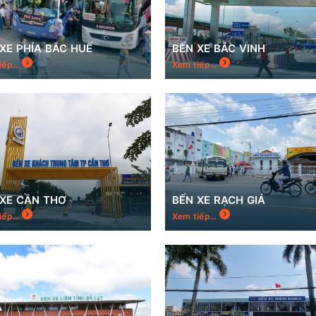
XE PHÍA BẮC HUẾ
BẾN XE BẮC VINH
iếp...
Xem tiếp...
 XE CẦN THƠ
BẾN XE RẠCH GIÁ
iếp...
Xem tiếp...