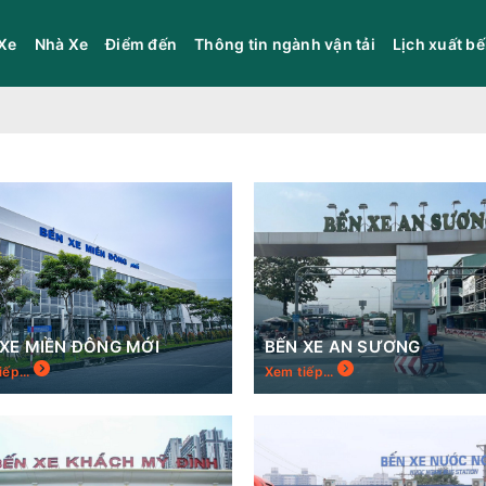
Xe
Nhà Xe
Điểm đến
Thông tin ngành vận tải
Lịch xuất b
 XE MIỀN ĐÔNG MỚI
BẾN XE AN SƯƠNG
iếp...
Xem tiếp...