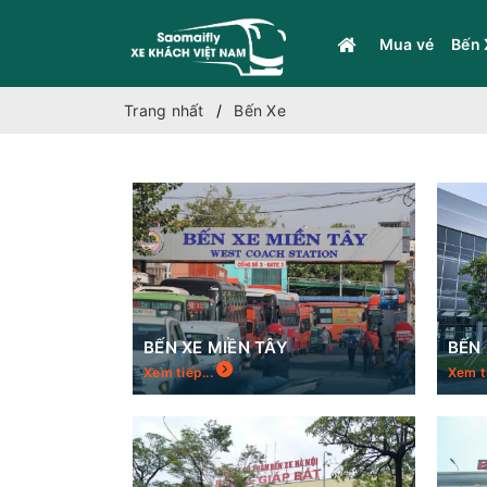
Mua vé
Bến 
Trang nhất
Bến Xe
BẾN XE MIỀN TÂY
BẾN
Xem tiếp...
Xem t