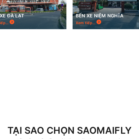
XE ĐÀ LẠT
BẾN XE NIỆM NGHĨA
iếp...
Xem tiếp...
TẠI SAO CHỌN SAOMAIFLY