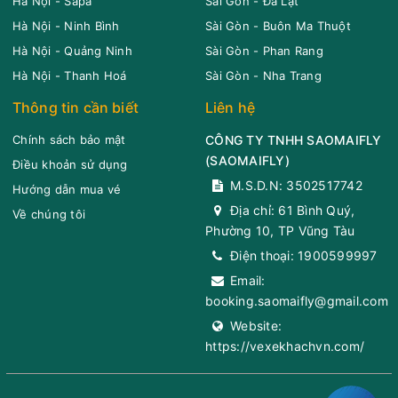
Hà Nội - Sapa
Sài Gòn - Đà Lạt
Hà Nội - Ninh Bình
Sài Gòn - Buôn Ma Thuột
Hà Nội - Quảng Ninh
Sài Gòn - Phan Rang
Hà Nội - Thanh Hoá
Sài Gòn - Nha Trang
Thông tin cần biết
Liên hệ
Chính sách bảo mật
CÔNG TY TNHH SAOMAIFLY
(
SAOMAIFLY
)
Điều khoản sử dụng
M.S.D.N: 3502517742
Hướng dẫn mua vé
Địa chỉ:
61 Bình Quý,
Về chúng tôi
Phường 10, TP Vũng Tàu
Điện thoại:
1900599997
Email:
booking.saomaifly@gmail.com
Website:
https://vexekhachvn.com/