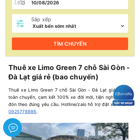
Sắp xếp
TÌM
CHUYẾN
Thuê xe Limo Green 7 chỗ Sài Gòn -
Đà Lạt giá rẻ (bao chuyến)
Thuê xe Limo Green 7 chỗ Sài Gòn - Đà Lạt giá rẻ bao
toàn chuyến, cam kết 100% xe đời mới, tiện nghi và đưa
đón theo đúng yêu cầu. Hotline/zalo hỗ trợ đặt xe nhanh:
0925778886
.