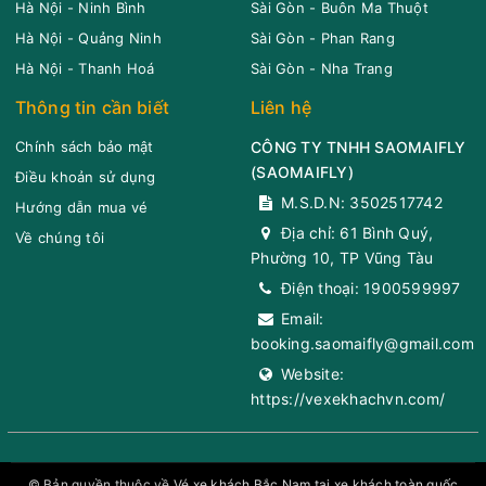
Hà Nội - Ninh Bình
Sài Gòn - Buôn Ma Thuột
Hà Nội - Quảng Ninh
Sài Gòn - Phan Rang
Hà Nội - Thanh Hoá
Sài Gòn - Nha Trang
Thông tin cần biết
Liên hệ
Chính sách bảo mật
CÔNG TY TNHH SAOMAIFLY
(
SAOMAIFLY
)
Điều khoản sử dụng
M.S.D.N: 3502517742
Hướng dẫn mua vé
Địa chỉ:
61 Bình Quý,
Về chúng tôi
Phường 10, TP Vũng Tàu
Điện thoại:
1900599997
Email:
booking.saomaifly@gmail.com
Website:
https://vexekhachvn.com/
© Bản quyền thuộc về
Vé xe khách Bắc Nam tại xe khách toàn quốc