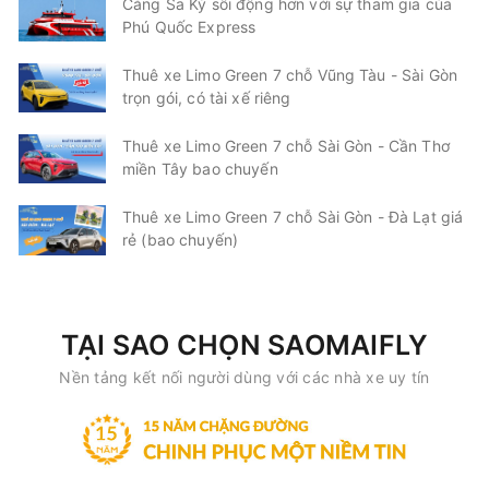
Cảng Sa Kỳ sôi động hơn với sự tham gia của
Phú Quốc Express
Thuê xe Limo Green 7 chỗ Vũng Tàu - Sài Gòn
trọn gói, có tài xế riêng
Thuê xe Limo Green 7 chỗ Sài Gòn - Cần Thơ
miền Tây bao chuyến
Thuê xe Limo Green 7 chỗ Sài Gòn - Đà Lạt giá
rẻ (bao chuyến)
TẠI SAO CHỌN SAOMAIFLY
Nền tảng kết nối người dùng với các nhà xe uy tín