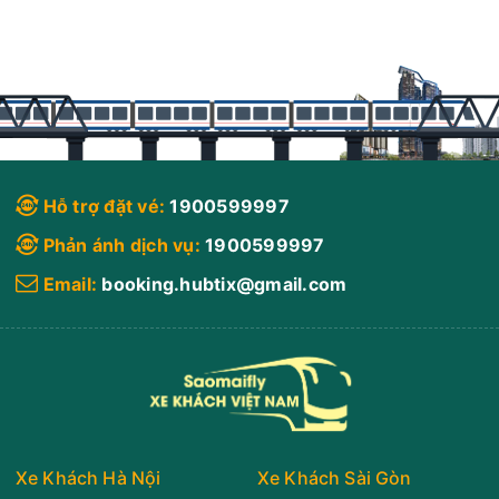
Hỗ trợ đặt vé:
1900599997
Phản ánh dịch vụ:
1900599997
Email:
booking.hubtix@gmail.com
Xe Khách Hà Nội
Xe Khách Sài Gòn