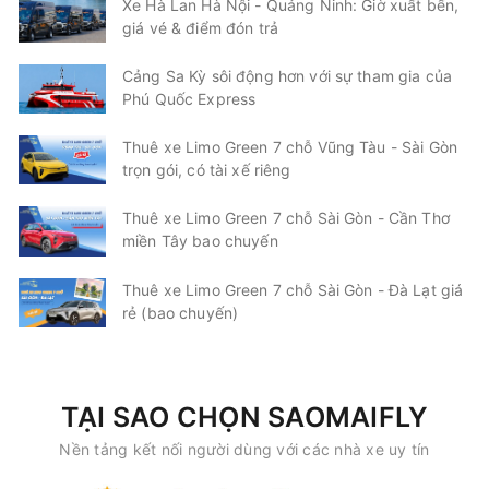
Xe Hà Lan Hà Nội - Quảng Ninh: Giờ xuất bến,
giá vé & điểm đón trả
Cảng Sa Kỳ sôi động hơn với sự tham gia của
Phú Quốc Express
Thuê xe Limo Green 7 chỗ Vũng Tàu - Sài Gòn
trọn gói, có tài xế riêng
Thuê xe Limo Green 7 chỗ Sài Gòn - Cần Thơ
miền Tây bao chuyến
Thuê xe Limo Green 7 chỗ Sài Gòn - Đà Lạt giá
rẻ (bao chuyến)
TẠI SAO CHỌN SAOMAIFLY
Nền tảng kết nối người dùng với các nhà xe uy tín