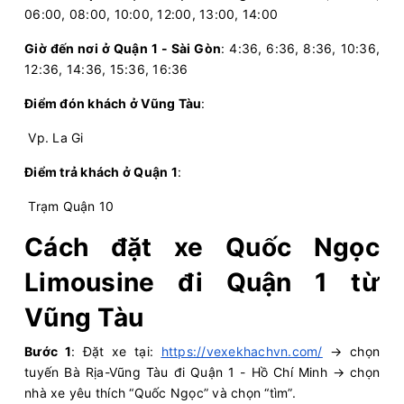
06:00, 08:00, 10:00, 12:00, 13:00, 14:00
05:00
08/08/2026
08/08
07:50
(2 giờ 50 phút)
Văn phòng Vũng
Sân bay Tân Sơn
Giờ đến nơi ở Quận 1 - Sài Gòn
: 4:36, 6:36, 8:36, 10:36,
Tàu
Nhất
12:36, 14:36, 15:36, 16:36
Thành Vinh (Vũng Tàu)
Limousine 9 chỗ
Điểm đón khách ở Vũng Tàu
:
Vp. La Gi
Chọn mua
9
Giá vé:
210.000
Còn trống:
Điểm trả khách ở Quận 1
:
Trạm Quận 10
05:00
08/08/2026
08/08
07:00
(2 giờ)
Văn phòng Vũng Tàu
Văn phòng Quận 1
Cách đặt xe Quốc Ngọc
Vie Limousine
Limousine 9 chỗ
Limousine đi Quận 1 từ
Vũng Tàu
Chọn mua
6
Giá vé:
230.000
Còn trống:
Bước 1
: Đặt xe tại:
https://vexekhachvn.com/
→ chọn
tuyến Bà Rịa-Vũng Tàu đi Quận 1 - Hồ Chí Minh → chọn
05:01
08/08/2026
08/08
07:56
(2 giờ 55 phút)
nhà xe yêu thích “Quốc Ngọc” và chọn “tìm”.
Vũng Tàu
Sân bay Tân Sơn Nhất