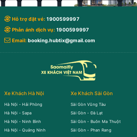
Chọn mua
4
Giá vé:
210.000
Còn trống:
Hỗ trợ đặt vé:
1900599997
10:15
08/08/2026
08/08
13:10
(2 giờ 55 phút)
Phản ánh dịch vụ:
1900599997
Vũng Tàu
Sân bay Tân Sơn Nhất
Email:
booking.hubtix@gmail.com
Hải Vân Vũng Tàu
Limousine 11 chỗ
Chọn mua
9
Giá vé:
200.000
Còn trống:
10:30
08/08/2026
08/08
13:25
(2 giờ 55 phút)
Vũng Tàu
Sân bay Tân Sơn Nhất
Xe Khách Hà Nội
Xe Khách Sài Gòn
Hải Vân Vũng Tàu
Limousine 9 chỗ
Hà Nội - Hải Phòng
Sài Gòn Vũng Tàu
Hà Nội - Sapa
Sài Gòn - Đà Lạt
Chọn mua
9
Giá vé:
230.000
Còn trống:
Hà Nội - Ninh Bình
Sài Gòn - Buôn Ma Thuột
Hà Nội - Quảng Ninh
Sài Gòn - Phan Rang