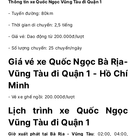
Chọn mua
7
Giá vé:
230.000
Còn trống:
Thông tin xe Quốc Ngọc Vũng Tàu đi Quận 1
- Tuyến đường: 80km
04:30
08/08/2026
08/08
07:00
(2 giờ 30 phút)
- Thời gian di chuyển: 2,5 tiếng
Văn phòng Vũng
Văn phòng Sài
- Giá vé: Dao động từ 200.000đ/lượt
Tàu
Gòn
- Số lượng chuyến: 25 chuyến/ngày
Bến Thành Travel
Limousine 9 chỗ
Giá vé xe Quốc Ngọc Bà Rịa-
Chọn mua
8
Giá vé:
210.000
Còn trống:
Vũng Tàu đi Quận 1 - Hồ Chí
Minh
05:00
08/08/2026
08/08
07:55
(2 giờ 55 phút)
Vũng Tàu
Sân bay Tân Sơn Nhất
- Vé xe ghế ngồi: 200.000đ/lượt
Hải Vân Vũng Tàu
Limousine 9 chỗ
Lịch trình xe Quốc Ngọc
Vũng Tàu đi Quận 1
Chọn mua
5
Giá vé:
230.000
Còn trống:
Giờ xuất phát tại Bà Rịa - Vũng Tàu
: 02:00, 04:00,