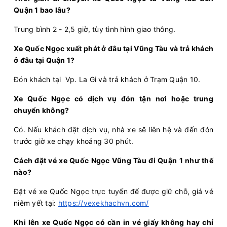
Quận 1 bao lâu?
Chọn mua
7
Giá vé:
200.000
Còn trống:
Trung bình 2 - 2,5 giờ, tùy tình hình giao thông.
Xe Quốc Ngọc xuất phát ở đâu tại Vũng Tàu và trả khách
06:00
08/08/2026
08/08
08:30
(2 giờ 30 phút)
ở đâu tại Quận 1?
Văn phòng Vũng Tàu
Văn phòng Quận 1
Đón khách tại Vp. La Gi và trả khách ở Trạm Quận 10.
Huy Hoàng
Limousine 9 chỗ
Xe Quốc Ngọc có dịch vụ đón tận nơi hoặc trung
Chọn mua
6
Giá vé:
220.000
Còn trống:
chuyển không?
Có. Nếu khách đặt dịch vụ, nhà xe sẽ liên hệ và đến đón
trước giờ xe chạy khoảng 30 phút.
06:00
08/08/2026
08/08
08:00
(2 giờ)
Văn phòng Vũng Tàu
Văn phòng Quận 1
Cách đặt vé xe Quốc Ngọc Vũng Tàu đi Quận 1 như thế
nào?
Vie Limousine
Limousine 9 chỗ
Đặt vé xe Quốc Ngọc trực tuyến để được giữ chỗ, giá vé
Chọn mua
9
niêm yết tại:
https://vexekhachvn.com/
Giá vé:
230.000
Còn trống:
Khi lên xe Quốc Ngọc có cần in vé giấy không hay chỉ