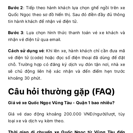
Bước 2
: Tiếp theo hành khách lựa chọn ghế ngồi trên xe
Hải Vân Vũng Tàu
Limousine 11 chỗ
Quốc Ngọc theo sơ đồ hiển thị. Sau đó điền đầy đủ thông
tin hành khách để nhận vé điện tử.
Chọn mua
7
Giá vé:
200.000
Còn trống:
Bước 3
: Lựa chọn hình thức thanh toán vé xe khách và
nhận vé điện tử qua email.
05:02
08/08/2026
08/08
07:52
(2 giờ 50 phút)
Cách sử dụng vé
:
Khi lên xe, hành khách chỉ cần đưa mã
Văn phòng Vũng
Sân bay Tân Sơn
vé điện tử (code) hoặc đọc số điện thoại đã dùng để đặt
Tàu
Nhất
chỗ. Trường hợp có đăng ký dịch vụ đón tận nơi, nhà xe
Anh Quốc Limousine
sẽ chủ động liên hệ xác nhận và đến điểm hẹn trước
Limousine 9 chỗ
khoảng 30 phút.
Chọn mua
5
Giá vé:
210.000
Còn trống:
Câu hỏi thường gặp (FAQ)
Giá vé xe Quốc Ngọc Vũng Tàu - Quận 1 bao nhiêu?
05:30
08/08/2026
08/08
08:25
(2 giờ 55 phút)
Giá vé dao động khoảng 200.000 VNĐ/người/lượt, tùy
Vũng Tàu
Sân bay Tân Sơn Nhất
loại xe và dịch vụ kèm theo.
Hải Vân Vũng Tàu
Limousine 11 chỗ
Thời gian di chuyển xe Quốc Ngọc từ Vũng Tàu đến