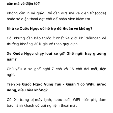
cần mã vé điện tử?
06:00
08/08/2026
08/08
08:30
(2 giờ 30 phút)
Không cần in vé giấy. Chỉ cần đưa mã vé điện tử (code)
Văn phòng Vũng
Văn phòng Sài
hoặc số điện thoại đặt chỗ để nhân viên kiểm tra.
Tàu
Gòn
Bến Thành Travel
Limousine 9 chỗ
Nhà xe Quốc Ngọc có hỗ trợ đổi/hoàn vé không?
Có, nhưng cần báo trước ít nhất 24 giờ. Phí đổi/hoàn vé
Chọn mua
8
Giá vé:
210.000
Còn trống:
thường khoảng 30% giá vé theo quy định.
Xe Quốc Ngọc chạy loại xe gì? Ghế ngồi hay giường
06:00
08/08/2026
08/08
08:50
(2 giờ 50 phút)
nằm?
Văn phòng Vũng
Sân bay Tân Sơn
Chủ yếu là xe ghế ngồi 7 chỗ và 16 chỗ đời mới, tiện
Tàu
Nhất
nghi.
Anh Quốc Limousine
Limousine 9 chỗ
Trên xe Quốc Ngọc Vũng Tàu - Quận 1 có WiFi, nước
uống, điều hòa không?
Chọn mua
4
Giá vé:
210.000
Còn trống:
Có. Xe trang bị máy lạnh, nước suối, WiFi miễn phí, đảm
bảo hành khách có trải nghiệm thoải mái.
07:00
08/08/2026
08/08
09:30
(2 giờ 30 phút)