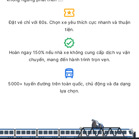
Chọn mua
5
Giá vé:
210.000
Còn trống:
Đặt vé chỉ với 60s. Chọn xe yêu thích cực nhanh và thuận
tiện.
10:00
08/08/2026
08/08
12:30
(2 giờ 30 phút)
Văn phòng Vũng
Văn phòng Sài
Tàu
Gòn
Hoàn ngay 150% nếu nhà xe không cung cấp dịch vụ vận
chuyển, mang đến hành trình trọn vẹn.
Bến Thành Travel
Limousine 9 chỗ
Chọn mua
5
Giá vé:
210.000
Còn trống:
5000+ tuyến đường trên toàn quốc, chủ động và đa dạng
lựa chọn.
10:01
08/08/2026
08/08
12:51
(2 giờ 50 phút)
Văn phòng Vũng
Sân bay Tân Sơn
Tàu
Nhất
Anh Quốc Limousine
Limousine 9 chỗ