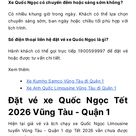
Xe Quốc Ngọc có chuyến đêm hoặc sáng sớm không?
Văn phòng Vũng
Văn phòng Sài
Tàu
Gòn
Có nhiều khung giờ trong ngày. Khách có thể lựa chọn
chuyến sáng sớm, ban ngày hoặc chiều tối phù hợp với
Bến Thành Travel
Limousine 9 chỗ
lịch trình.
Số điện thoại liên hệ đặt vé xe Quốc Ngọc là gì?
Chọn mua
9
Giá vé:
210.000
Còn trống:
Hành khách có thể gọi trực tiếp 1900599997 để đặt vé
hoặc được tư vấn chi tiết.
07:00
08/08/2026
08/08
09:50
(2 giờ 50 phút)
Xem thêm:
Văn phòng Vũng
Sân bay Tân Sơn
Tàu
Nhất
Xe Kumho Samco Vũng Tàu đi Quận 1
Anh Quốc Limousine
Limousine 9 chỗ
Xe Anh Quốc Limousine Vũng Tàu đi Quận 1
Đặt vé xe Quốc Ngọc Tết
Chọn mua
4
Giá vé:
210.000
Còn trống:
2026 Vũng Tàu - Quận 1
Hiện tại giá vé và lịch chạy xe Quốc Ngọc Limousine
07:01
08/08/2026
08/08
09:51
(2 giờ 50 phút)
tuyến Vũng Tàu - Quận 1 dịp Tết 2026 vẫn chưa được
Văn phòng Vũng
Sân bay Tân Sơn