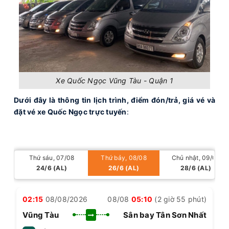
Xe Quốc Ngọc Vũng Tàu - Quận 1
Dưới đây là thông tin lịch trình, điểm đón/trả, giá vé và
đặt vé xe Quốc Ngọc trực tuyến
:
Thứ sáu, 07/08
Thứ bảy, 08/08
Chủ nhật, 09/08
24/6 (AL)
26/6 (AL)
28/6 (AL)
02:15
08/08/2026
08/08
05:10
(2 giờ 55 phút)
Vũng Tàu
Sân bay Tân Sơn Nhất