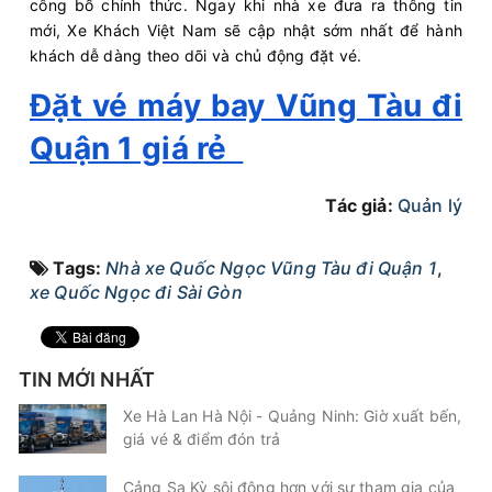
công bố chính thức. Ngay khi nhà xe đưa ra thông tin
Tàu
Nhất
mới, Xe Khách Việt Nam sẽ cập nhật sớm nhất để hành
Anh Quốc Limousine
Limousine 9 chỗ
khách dễ dàng theo dõi và chủ động đặt vé.
Đặt vé máy bay Vũng Tàu đi
Chọn mua
6
Giá vé:
210.000
Còn trống:
Quận 1 giá rẻ
08:00
08/08/2026
08/08
10:30
(2 giờ 30 phút)
Tác giả:
Quản lý
Văn phòng Vũng
Văn phòng Sài
Tàu
Gòn
Tags:
Nhà xe Quốc Ngọc Vũng Tàu đi Quận 1
,
Bến Thành Travel
Limousine 9 chỗ
xe Quốc Ngọc đi Sài Gòn
Chọn mua
7
Giá vé:
210.000
Còn trống:
TIN MỚI NHẤT
08:00
08/08/2026
08/08
10:50
(2 giờ 50 phút)
Xe Hà Lan Hà Nội - Quảng Ninh: Giờ xuất bến,
giá vé & điểm đón trả
Văn phòng Vũng
Sân bay Tân Sơn
Tàu
Nhất
Cảng Sa Kỳ sôi động hơn với sự tham gia của