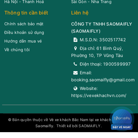
10:46
08/08/2026
08/08
13:41
(2 giờ 55 phút)
Hà Nội - Thanh Hoá
Sài Gòn - Nha Trang
Vũng Tàu
Sân bay Tân Sơn Nhất
Thông tin cần biết
Liên hệ
Hải Vân Vũng Tàu
Limousine 11 chỗ
Chính sách bảo mật
CÔNG TY TNHH SAOMAIFLY
(
SAOMAIFLY
)
Điều khoản sử dụng
Chọn mua
11
Giá vé:
200.000
Còn trống:
M.S.D.N: 3502517742
Hướng dẫn mua vé
Địa chỉ:
61 Bình Quý,
Về chúng tôi
Phường 10, TP Vũng Tàu
11:00
08/08/2026
08/08
13:55
(2 giờ 55 phút)
Điện thoại:
1900599997
Vũng Tàu
Sân bay Tân Sơn Nhất
Email:
Hải Vân Vũng Tàu
Limousine 9 chỗ
booking.saomaifly@gmail.com
Website:
Chọn mua
3
Giá vé:
250.000
Còn trống:
https://vexekhachvn.com/
11:00
08/08/2026
08/08
13:52
(2 giờ 52 phút)
© Bản quyền thuộc về
Vé xe khách Bắc Nam tại xe khách toàn quốc
Vũng Tàu
Quận 1
Saomaifly
.
Thiết kế bởi SAOMAIFLY.
Hải Vân Vũng Tàu
Limousine 9 chỗ