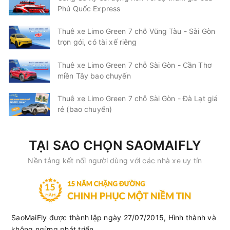
Phú Quốc Express
Anh Quốc Limousine
Limousine 9 chỗ
Thuê xe Limo Green 7 chỗ Vũng Tàu - Sài Gòn
Chọn mua
5
Giá vé:
210.000
Còn trống:
trọn gói, có tài xế riêng
Thuê xe Limo Green 7 chỗ Sài Gòn - Cần Thơ
09:00
08/08/2026
08/08
11:30
(2 giờ 30 phút)
miền Tây bao chuyến
Văn phòng Vũng
Văn phòng Sài
Thuê xe Limo Green 7 chỗ Sài Gòn - Đà Lạt giá
Tàu
Gòn
rẻ (bao chuyến)
Bến Thành Travel
Limousine 9 chỗ
TẠI SAO CHỌN SAOMAIFLY
Chọn mua
9
Giá vé:
210.000
Còn trống:
Nền tảng kết nối người dùng với các nhà xe uy tín
09:01
08/08/2026
08/08
11:51
(2 giờ 50 phút)
Văn phòng Vũng
Sân bay Tân Sơn
Tàu
Nhất
SaoMaiFly được thành lập ngày 27/07/2015, Hình thành và
Anh Quốc Limousine
Limousine 9 chỗ
không ngừng phát triển ....