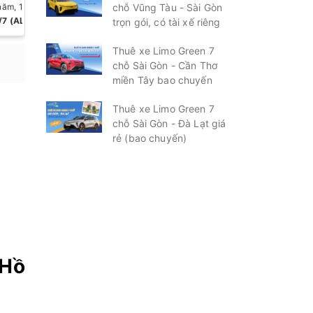
năm, 13/08
Thứ sáu, 14/08
chỗ Vũng Tàu - Sài Gòn
Thứ bảy, 15/08
Chủ nhật,
/7 (AL)
7/7 (AL)
9/7 (AL)
11/7 (
trọn gói, có tài xế riêng
Thuê xe Limo Green 7
chỗ Sài Gòn - Cần Thơ
miền Tây bao chuyến
Thuê xe Limo Green 7
chỗ Sài Gòn - Đà Lạt giá
rẻ (bao chuyến)
 Hồ