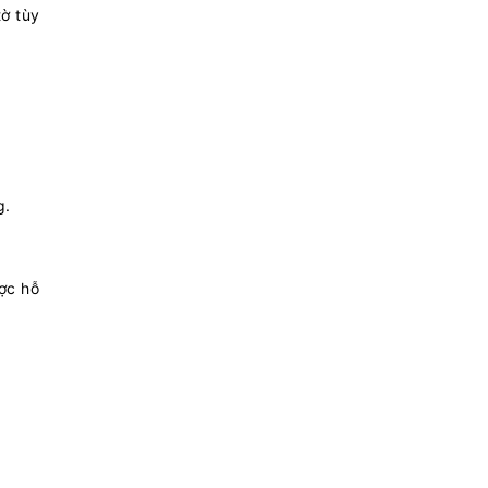
tờ tùy
g.
ợc hỗ