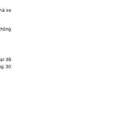
hà xe
 thông
oại đã
ng 30