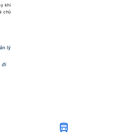
y khi
à chủ
ản lý
 đi