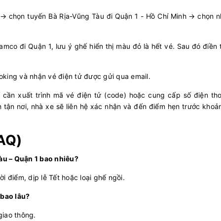
→ chọn tuyến Bà Rịa-Vũng Tàu đi Quận 1 - Hồ Chí Minh → chọn n
amco đi Quận 1, lưu ý ghế hiển thị màu đỏ là hết vé. Sau đó điền
oking và nhận vé điện tử được gửi qua email.
ỉ cần xuất trình mã vé điện tử (code) hoặc cung cấp số điện th
 tận nơi, nhà xe sẽ liên hệ xác nhận và đến điểm hẹn trước khoả
AQ)
àu – Quận 1 bao nhiêu?
 điểm, dịp lễ Tết hoặc loại ghế ngồi.
 bao lâu?
giao thông.