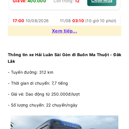
Chọn mua
12
Giá vé:
400.000
Còn trống:
17:00
10/08/2026
11/08
03:10
(10 giờ 10 phút)
Văn phòng Sài Gòn
Bến xe Krông Năng
Xem tiếp...
Hải Luân
Limousine 24 Phòng
Chọn mua
12
Giá vé:
450.000
Còn trống:
Thông tin xe Hải Luân Sài Gòn đi Buôn Ma Thuột - Đắk
Lắk
- Tuyến đường: 312 km
17:01
10/08/2026
11/08
01:26
(8 giờ 25 phút)
Văn phòng Sài
Văn phòng Buôn Mê
- Thời gian di chuyển: 7,7 tiếng
Gòn
Thuột
- Giá vé: Dao động từ 250.000đ/lượt
Hải Luân
Limousine 34 giường
- Số lượng chuyến: 22 chuyến/ngày
Chọn mua
16
Giá vé:
330.000
Còn trống: