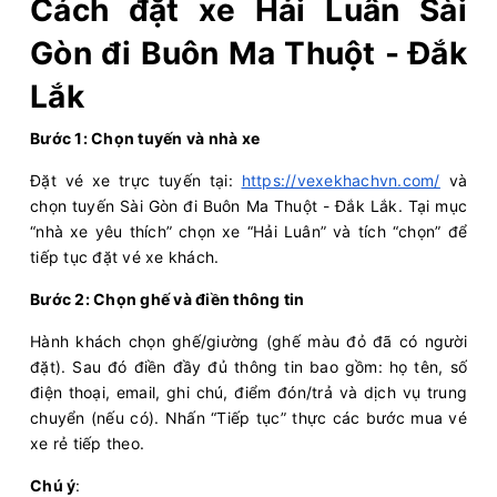
Cách đặt xe Hải Luân Sài
Chọn mua
12
Giá vé:
400.000
Còn trống:
Gòn đi Buôn Ma Thuột - Đắk
18:01
10/08/2026
11/08
01:26
(7 giờ 25 phút)
Lắk
Bến xe An
Văn phòng Buôn Mê
Bước 1: Chọn tuyến và nhà xe
Sương
Thuột
Hải Luân
Limousine 34 giường
Đặt vé xe trực tuyến tại:
https://vexekhachvn.com/
và
chọn tuyến Sài Gòn đi Buôn Ma Thuột - Đắk Lắk. Tại mục
“nhà xe yêu thích” chọn xe “Hải Luân” và tích “chọn” để
Chọn mua
16
Giá vé:
330.000
Còn trống:
tiếp tục đặt vé xe khách.
Bước 2: Chọn ghế và điền thông tin
18:01
10/08/2026
11/08
03:11
(9 giờ 10 phút)
Hành khách chọn ghế/giường (ghế màu đỏ đã có người
Bến xe An Sương
Bến xe Krông Năng
đặt). Sau đó điền đầy đủ thông tin bao gồm: họ tên, số
Hải Luân
Limousine 34 giường
điện thoại, email, ghi chú, điểm đón/trả và dịch vụ trung
chuyển (nếu có). Nhấn “Tiếp tục” thực các bước mua vé
Chọn mua
16
Giá vé:
400.000
Còn trống:
xe rẻ tiếp theo.
Chú ý
: