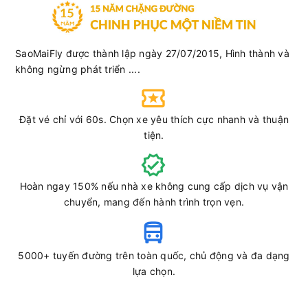
Hải Luân
Limousine 34 giường
SaoMaiFly được thành lập ngày 27/07/2015, Hình thành và
Chọn mua
16
Giá vé:
330.000
Còn trống:
không ngừng phát triển ....
19:00
10/08/2026
11/08
04:00
(9 giờ)
Đặt vé chỉ với 60s. Chọn xe yêu thích cực nhanh và thuận
Cầu Vượt Sóng
Văn phòng Buôn
tiện.
Thần
Hồ
Hải Luân
Limousine 34 giường
Hoàn ngay 150% nếu nhà xe không cung cấp dịch vụ vận
Chọn mua
20
chuyển, mang đến hành trình trọn vẹn.
Giá vé:
350.000
Còn trống:
19:00
10/08/2026
11/08
03:00
(8 giờ)
5000+ tuyến đường trên toàn quốc, chủ động và đa dạng
Cầu Vượt Sóng
Văn phòng Buôn Mê
lựa chọn.
Thần
Thuột