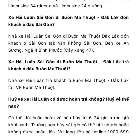
Limousine 34 giường và Limousine 24 giường
Xe Hải Luân Sài Gòn đi Buôn Ma Thuột - Đắk Lắk đón
18:50
10/08/2026
11/08
01:25
(6 giờ 35 phút)
khách ở đâu Sài Gòn?
Cổng Chào Bình
Văn phòng Buôn Mê
Nhà xe Hải Luân Sài Gòn đi Buôn Ma Thuột Đắk Lắk đón
Dương
Thuột
khách ở Sài Gòn tại: Văn Phòng Sài Gòn, Bến xe An
Hải Luân
Limousine 24 Phòng
Sương, Ngã 4 Bình Phước (Cây xăng 47).
Xe Hải Luân Sài Gòn đi Buôn Ma Thuột - Đắk Lắk trả
Chọn mua
12
Giá vé:
400.000
Còn trống:
khách ở đâu Buôn Ma Thuột?
Nhà xe Hải Luân trả khách ở Buôn Ma Thuột - Đắk Lắk
18:50
10/08/2026
11/08
02:40
(7 giờ 50 phút)
tại: VP Buôn Mê Thuột.
Ngã 4 Bình Phước (Cây
Văn phòng
Huỷ vé xe Hải Luân có được hoàn trả không? Huỷ vé thế
xăng 47)
Buôn Hồ
nào?
Hải Luân
Limousine 24 Phòng
Có thể đổi hoặc hoàn vé nếu hủy từ 6–24 giờ trước giờ
khởi hành. Trường hợp hủy sát giờ có thể bị tính phí hoặc
Chọn mua
12
Giá vé:
400.000
Còn trống:
không được hoàn tiền. Vui lòng liên hệ hotline 1900 599