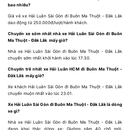
bao nhiêu?
Chọn mua
12
Giá vé:
400.000
Còn trống:
Giá vé xe Hải Luân Sài Gòn đi Buôn Ma Thuột - Đắk Lắk
dao động từ 250.000đ/lượt/hành khách.
18:50
10/08/2026
11/08
03:10
(8 giờ 20 phút)
Chuyến xe sớm nhất nhà xe Hải Luân Sài Gòn đi Buôn
Ngã 4 Bình Phước (Cây
Bến xe Krông
Ma Thuột - Đắk Lắk mấy giờ?
xăng 47)
Năng
Nhà xe Hải Luân Sài Gòn đi Buôn Ma Thuột - Đắk Lắk
Hải Luân
Limousine 24 Phòng
chuyến sớm nhất khởi hành vào lúc 17:30.
Chọn mua
12
Chuyến trễ nhất xe Hải Luân HCM đi Buôn Ma Thuột -
Giá vé:
450.000
Còn trống:
Đắk Lắk mấy giờ?
Xe khách Hải Luân Sài Gòn đi Buôn Ma Thuột - Đắk Lắk
18:50
10/08/2026
11/08
02:40
(7 giờ 50 phút)
chuyến muộn nhất vào lúc 23:01.
Cổng Chào Bình
Văn phòng Buôn
Xe Hải Luân Sài Gòn đi Buôn Ma Thuột - Đắk Lắk là dòng
Dương
Hồ
xe gì?
Hải Luân
Limousine 24 Phòng
Nhà xe Hải Luân Sài Gòn đi Buôn Ma Thuột - Đắk Lắk
đang khai thác dòng xe: Giường nằm 40 chỗ mới,
Chọn mua
12
Giá vé:
400.000
Còn trống: