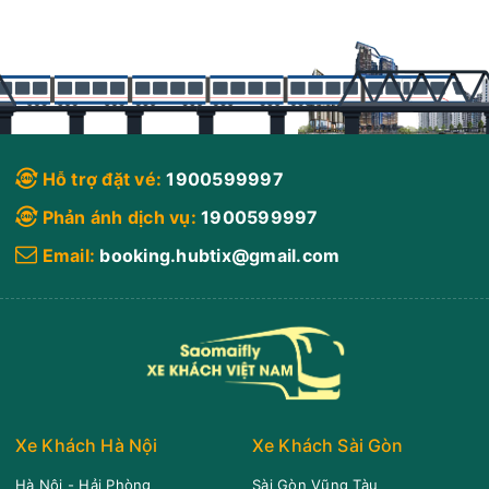
Hải Luân
Limousine 34 giường
Chọn mua
20
Giá vé:
350.000
Còn trống:
19:00
10/08/2026
11/08
05:00
(10 giờ)
Cầu Vượt Sóng
Bến xe Krông
Hỗ trợ đặt vé:
1900599997
Thần
Năng
Phản ánh dịch vụ:
1900599997
Hải Luân
Limousine 34 giường
Email:
booking.hubtix@gmail.com
Chọn mua
20
Giá vé:
400.000
Còn trống:
19:10
10/08/2026
11/08
03:10
(8 giờ)
AEON MAll Bình Dương
Bến xe Krông
Canary
Năng
Xe Khách Hà Nội
Xe Khách Sài Gòn
Hải Luân
Limousine 24 Phòng
Hà Nội - Hải Phòng
Sài Gòn Vũng Tàu