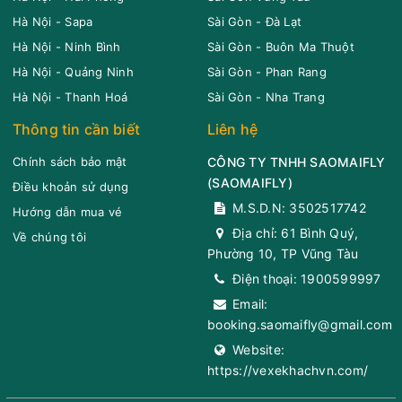
Chọn mua
12
Giá vé:
450.000
Hà Nội - Sapa
Sài Gòn - Đà Lạt
Còn trống:
Hà Nội - Ninh Bình
Sài Gòn - Buôn Ma Thuột
Hà Nội - Quảng Ninh
Sài Gòn - Phan Rang
19:10
10/08/2026
11/08
02:40
(7 giờ 30 phút)
Hà Nội - Thanh Hoá
Sài Gòn - Nha Trang
AEON MAll Bình Dương
Văn phòng
Thông tin cần biết
Liên hệ
Canary
Buôn Hồ
Hải Luân
Chính sách bảo mật
CÔNG TY TNHH SAOMAIFLY
Limousine 24 Phòng
(
SAOMAIFLY
)
Điều khoản sử dụng
M.S.D.N: 3502517742
Chọn mua
12
Giá vé:
400.000
Còn trống:
Hướng dẫn mua vé
Địa chỉ:
61 Bình Quý,
Về chúng tôi
Phường 10, TP Vũng Tàu
19:10
10/08/2026
11/08
01:25
(6 giờ 15 phút)
Điện thoại:
1900599997
AEON MAll Bình
Văn phòng Buôn
Email:
Dương Canary
Mê Thuột
booking.saomaifly@gmail.com
Hải Luân
Website:
Limousine 24 Phòng
https://vexekhachvn.com/
Chọn mua
12
Giá vé:
400.000
Còn trống: