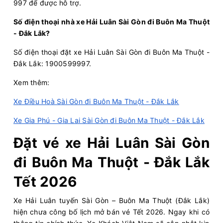
997 để được hỗ trợ.
18:50
10/08/2026
11/08
03:10
(8 giờ 20 phút)
Số điện thoại nhà xe Hải Luân Sài Gòn đi Buôn Ma Thuột
- Đắk Lắk?
Cổng Chào Bình
Bến xe Krông
Dương
Năng
Số điện thoại đặt xe Hải Luân Sài Gòn đi Buôn Ma Thuột -
Hải Luân
Limousine 24 Phòng
Đắk Lắk: 1900599997.
Xem thêm:
Chọn mua
12
Giá vé:
450.000
Còn trống:
Xe Điều Hoà Sài Gòn đi Buôn Ma Thuột - Đắk Lắk
Xe Gia Phú - Gia Lai Sài Gòn đi Buôn Ma Thuột - Đắk Lắk
18:51
10/08/2026
11/08
01:26
(6 giờ 35 phút)
Cổng Chào Bình
Văn phòng Buôn Mê
Đặt vé xe Hải Luân Sài Gòn
Dương
Thuột
đi Buôn Ma Thuột - Đắk Lắk
Hải Luân
Limousine 34 giường
Tết 2026
Chọn mua
16
Giá vé:
330.000
Còn trống:
Xe Hải Luân tuyến Sài Gòn – Buôn Ma Thuột (Đắk Lắk)
hiện chưa công bố lịch mở bán vé Tết 2026. Ngay khi có