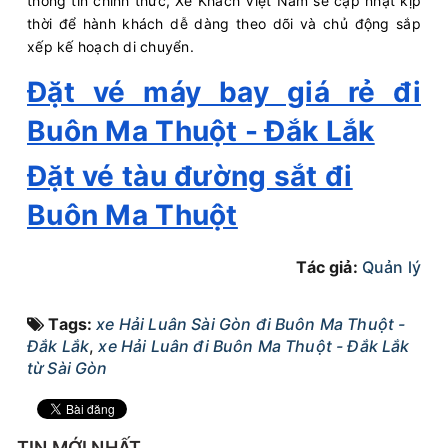
thông tin chính thức, Xe Khách Việt Nam sẽ cập nhật kịp
18:51
10/08/2026
11/08
03:11
(8 giờ 20 phút)
thời để hành khách dễ dàng theo dõi và chủ động sắp
Cổng Chào Bình
Bến xe Krông
xếp kế hoạch di chuyển.
Dương
Năng
Đặt vé máy bay giá rẻ đi
Hải Luân
Limousine 34 giường
Buôn Ma Thuột - Đắk Lắk
Chọn mua
16
Giá vé:
400.000
Còn trống:
Đặt vé tàu đường sắt đi
Buôn Ma Thuột
18:51
10/08/2026
11/08
02:41
(7 giờ 50 phút)
Cổng Chào Bình
Văn phòng Buôn
Tác giả:
Quản lý
Dương
Hồ
Hải Luân
Limousine 34 giường
Tags:
xe Hải Luân Sài Gòn đi Buôn Ma Thuột -
Đắk Lắk
,
xe Hải Luân đi Buôn Ma Thuột - Đắk Lắk
Chọn mua
16
Giá vé:
330.000
Còn trống:
từ Sài Gòn
18:51
10/08/2026
11/08
02:41
(7 giờ 50 phút)
TIN MỚI NHẤT