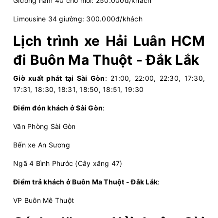
Giường nằm 40 chỗ mới: 250.000đ/khách
Hải Luân
Limousine 24 Phòng
Limousine 34 giường: 300.000đ/khách
Lịch trình xe Hải Luân HCM
Chọn mua
12
Giá vé:
400.000
Còn trống:
đi Buôn Ma Thuột - Đắk Lắk
18:00
10/08/2026
11/08
03:10
(9 giờ 10 phút)
Giờ xuất phát tại Sài Gòn
: 21:00, 22:00, 22:30, 17:30,
Bến xe An Sương
Bến xe Krông Năng
17:31, 18:30, 18:31, 18:50, 18:51, 19:30
Hải Luân
Limousine 24 Phòng
Điểm đón khách ở Sài Gòn
:
Văn Phòng Sài Gòn
Chọn mua
12
Giá vé:
450.000
Còn trống:
Bến xe An Sương
Ngã 4 Bình Phước (Cây xăng 47)
18:00
10/08/2026
11/08
02:40
(8 giờ 40 phút)
Bến xe An Sương
Văn phòng Buôn Hồ
Điểm trả khách ở Buôn Ma Thuột - Đắk Lắk
:
Hải Luân
Limousine 24 Phòng
VP Buôn Mê Thuột