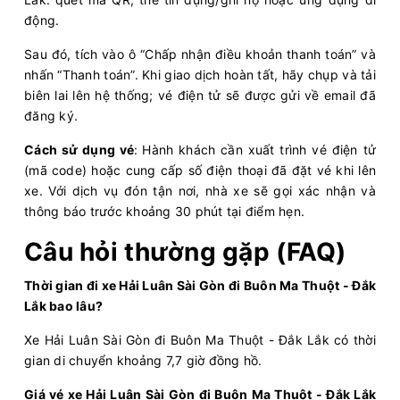
động.
Hải Luân
Limousine 34 giường
Sau đó, tích vào ô “Chấp nhận điều khoản thanh toán” và
Chọn mua
20
Giá vé:
400.000
Còn trống:
nhấn “Thanh toán”. Khi giao dịch hoàn tất, hãy chụp và tải
biên lai lên hệ thống; vé điện tử sẽ được gửi về email đã
đăng ký.
18:30
10/08/2026
11/08
04:00
(9 giờ 30 phút)
Cách sử dụng vé
:
Hành khách cần xuất trình vé điện tử
Bến xe Miền Đông
Văn phòng Buôn Hồ
(mã code) hoặc cung cấp số điện thoại đã đặt vé khi lên
xe. Với dịch vụ đón tận nơi, nhà xe sẽ gọi xác nhận và
Hải Luân
Limousine 34 giường
thông báo trước khoảng 30 phút tại điểm hẹn.
Chọn mua
20
Giá vé:
350.000
Còn trống:
Câu hỏi thường gặp (FAQ)
Thời gian đi xe Hải Luân Sài Gòn đi Buôn Ma Thuột - Đắk
18:50
10/08/2026
11/08
01:25
(6 giờ 35 phút)
Lắk bao lâu?
Ngã 4 Bình Phước
Văn phòng Buôn
Xe Hải Luân Sài Gòn đi Buôn Ma Thuột - Đắk Lắk có thời
(Cây xăng 47)
Mê Thuột
gian di chuyển khoảng 7,7 giờ đồng hồ.
Hải Luân
Limousine 24 Phòng
Giá vé xe Hải Luân Sài Gòn đi Buôn Ma Thuột - Đắk Lắk