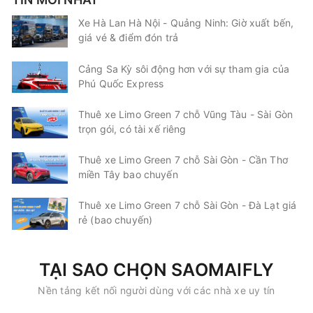
Ngã 4 Bình Phước (Cây
Văn phòng
xăng 47)
Buôn Hồ
Xe Hà Lan Hà Nội - Quảng Ninh: Giờ xuất bến,
giá vé & điểm đón trả
Hải Luân
Limousine 34 giường
Cảng Sa Kỳ sôi động hơn với sự tham gia của
Chọn mua
16
Giá vé:
330.000
Còn trống:
Phú Quốc Express
Thuê xe Limo Green 7 chỗ Vũng Tàu - Sài Gòn
trọn gói, có tài xế riêng
18:51
10/08/2026
11/08
03:11
(8 giờ 20 phút)
Ngã 4 Bình Phước (Cây
Bến xe Krông
Thuê xe Limo Green 7 chỗ Sài Gòn - Cần Thơ
xăng 47)
Năng
miền Tây bao chuyến
Hải Luân
Limousine 34 giường
Thuê xe Limo Green 7 chỗ Sài Gòn - Đà Lạt giá
rẻ (bao chuyến)
Chọn mua
16
Giá vé:
400.000
Còn trống:
TẠI SAO CHỌN SAOMAIFLY
18:51
10/08/2026
11/08
01:26
(6 giờ 35 phút)
Nền tảng kết nối người dùng với các nhà xe uy tín
Ngã 4 Bình Phước
Văn phòng Buôn
(Cây xăng 47)
Mê Thuột