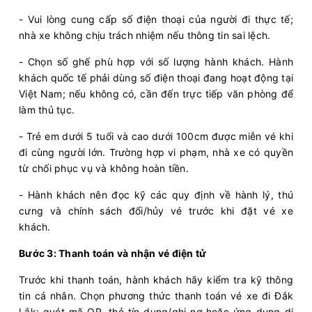
18:01
10/08/2026
11/08
02:41
(8 giờ 40 phút)
- Vui lòng cung cấp số điện thoại của người đi thực tế;
Bến xe An Sương
Văn phòng Buôn Hồ
nhà xe không chịu trách nhiệm nếu thông tin sai lệch.
Hải Luân
Limousine 34 giường
- Chọn số ghế phù hợp với số lượng hành khách. Hành
khách quốc tế phải dùng số điện thoại đang hoạt động tại
Việt Nam; nếu không có, cần đến trực tiếp văn phòng để
Chọn mua
16
Giá vé:
330.000
Còn trống:
làm thủ tục.
- Trẻ em dưới 5 tuổi và cao dưới 100cm được miễn vé khi
18:30
10/08/2026
11/08
03:00
(8 giờ 30 phút)
đi cùng người lớn. Trường hợp vi phạm, nhà xe có quyền
Bến xe Miền
Văn phòng Buôn Mê
từ chối phục vụ và không hoàn tiền.
Đông
Thuột
- Hành khách nên đọc kỹ các quy định về hành lý, thú
Hải Luân
Limousine 34 giường
cưng và chính sách đổi/hủy vé trước khi đặt vé xe
khách.
Chọn mua
20
Giá vé:
350.000
Còn trống:
Bước 3: Thanh toán và nhận vé điện tử
Trước khi thanh toán, hành khách hãy kiểm tra kỹ thông
18:30
10/08/2026
11/08
05:00
(10 giờ 30 phút)
tin cá nhân. Chọn phương thức thanh toán vé xe đi Đắk
Bến xe Miền Đông
Bến xe Krông Năng
Lắk: quét mã QR, thẻ tín dụng/ghi nợ hoặc ứng dụng di