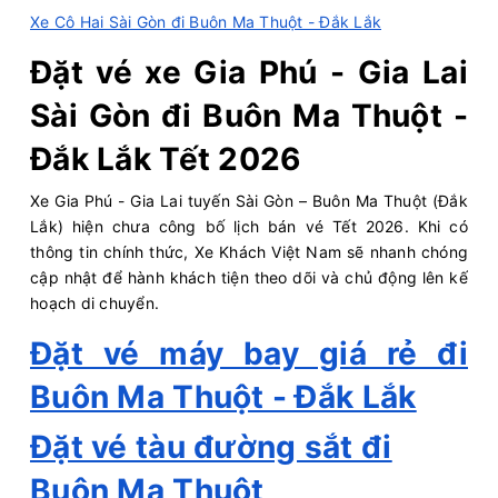
Xe Cô Hai Sài Gòn đi Buôn Ma Thuột - Đắk Lắk
Văn phòng Bình
Văn phòng Buôn Ma
Thạnh
Thuột
Đặt vé xe Gia Phú - Gia Lai
Long Vân Limousine
Mia Royal 22 phòng...
Sài Gòn đi Buôn Ma Thuột -
Chọn mua
20
Giá vé:
436.000
Còn trống:
Đắk Lắk Tết 2026
Xe Gia Phú - Gia Lai tuyến Sài Gòn – Buôn Ma Thuột (Đắk
16:45
10/08/2026
11/08
03:45
(11 giờ)
Lắk) hiện chưa công bố lịch bán vé Tết 2026. Khi có
thông tin chính thức, Xe Khách Việt Nam sẽ nhanh chóng
Bến xe Vũng
Bến xe phía nam Buôn
cập nhật để hành khách tiện theo dõi và chủ động lên kế
Tàu
Ma Thuột
hoạch di chuyển.
Kim Anh
Limousine 34 Phòng
Đặt vé máy bay giá rẻ đi
Chọn mua
20
Giá vé:
450.000
Còn trống:
+
Buôn Ma Thuột - Đắk Lắk
Đặt vé tàu đường sắt đi
17:30
10/08/2026
11/08
07:25
(13 giờ 55 phút)
Buôn Ma Thuột
Bến xe Miền Đông
Văn phòng An