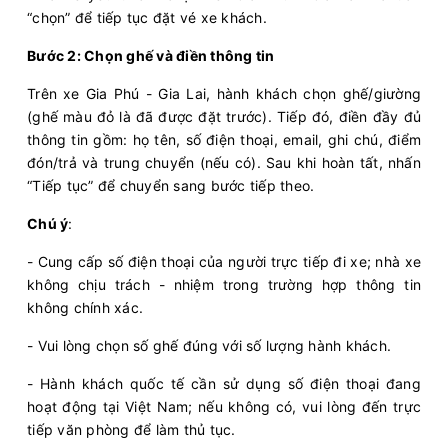
“chọn” để tiếp tục đặt vé xe khách.
Tiến Oanh
Limousine 22 Phòng...
Bước 2: Chọn ghế và điền thông tin
Chọn mua
14
Giá vé:
380.000
Còn trống:
Trên xe Gia Phú - Gia Lai, hành khách chọn ghế/giường
(ghế màu đỏ là đã được đặt trước). Tiếp đó, điền đầy đủ
thông tin gồm: họ tên, số điện thoại, email, ghi chú, điểm
11:00
10/08/2026
10/08
19:00
(8 giờ)
đón/trả và trung chuyển (nếu có). Sau khi hoàn tất, nhấn
Văn phòng Bình
Văn phòng Buôn Ma
“Tiếp tục” để chuyển sang bước tiếp theo.
Thạnh
Thuột
Chú ý
:
Long Vân Limousine
Limousine 22 Phòng...
- Cung cấp số điện thoại của người trực tiếp đi xe; nhà xe
Chọn mua
17
Giá vé:
436.000
Còn trống:
không chịu trách - nhiệm trong trường hợp thông tin
không chính xác.
- Vui lòng chọn số ghế đúng với số lượng hành khách.
11:00
10/08/2026
10/08
18:55
(7 giờ 55 phút)
Văn phòng Bình
Bến xe Phía Nam Buôn
- Hành khách quốc tế cần sử dụng số điện thoại đang
Thạnh
Ma Thuột
hoạt động tại Việt Nam; nếu không có, vui lòng đến trực
tiếp văn phòng để làm thủ tục.
Long Vân Limousine
Limousine 22 Phòng...