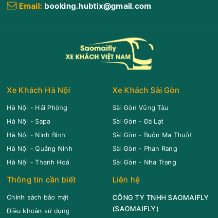
Email:
booking.hubtix@gmail.com
19:30
10/08/2026
11/08
04:15
(8 giờ 45 phút)
Văn Phòng Tân
Văn Phòng Buôn Ma
Bình
Thuột
Tiến Oanh
Giường nằm 34 chỗ
Xe Khách Hà Nội
Xe Khách Sài Gòn
Chọn mua
20
Giá vé:
350.000
Còn trống:
+
Hà Nội - Hải Phòng
Sài Gòn Vũng Tàu
Hà Nội - Sapa
Sài Gòn - Đà Lạt
19:30
10/08/2026
11/08
02:00
(6 giờ 30 phút)
Hà Nội - Ninh Bình
Sài Gòn - Buôn Ma Thuột
Bến xe Miền
Cổng bến xe Phía Nam
Hà Nội - Quảng Ninh
Sài Gòn - Phan Rang
Đông
Buôn Ma Thuột
Hà Nội - Thanh Hoá
Sài Gòn - Nha Trang
Anh Phụng
Limousine 24 phòng
Thông tin cần biết
Liên hệ
Chọn mua
18
Giá vé:
340.000
Còn trống:
Chính sách bảo mật
CÔNG TY TNHH SAOMAIFLY
(
SAOMAIFLY
)
Điều khoản sử dụng