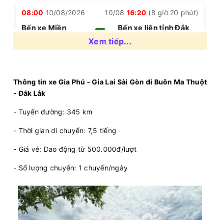
08:00
10/08/2026
10/08
16:20
(8 giờ 20 phút)
Bến xe Miền
Bến xe liên tỉnh Đắk
Đông
Lắk
Xem tiếp...
Quốc Thịnh
Giường nằm 44 chỗ
Chọn mua
20
Giá vé:
300.000
Còn trống:
Thông tin xe Gia Phú - Gia Lai Sài Gòn đi Buôn Ma Thuột
+
- Đắk Lắk
- Tuyến đường: 345 km
08:00
10/08/2026
10/08
16:00
(8 giờ)
Văn phòng Bình
Văn phòng Buôn Ma
- Thời gian di chuyển: 7,5 tiếng
Thạnh
Thuột
- Giá vé: Dao động từ 500.000đ/lượt
Long Vân Limousine
Mia Royal 22 phòng...
- Số lượng chuyến: 1 chuyến/ngày
Chọn mua
15
Giá vé:
436.000
Còn trống:
08:30
10/08/2026
10/08
17:15
(8 giờ 45 phút)