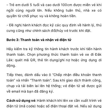
- Trẻ em dưới 5 tuổi và cao dưới 100cm được miễn vé khi
Chọn mua
ngồi cùng người lớn. Nếu không tuân thủ, nhà xe có
17
Giá vé:
436.000
Còn trống:
quyền từ chối phục vụ và không hoàn tiền.
- Đề nghị hành khách đọc kỹ các quy định về hành lý, thú
11:30
10/08/2026
10/08
19:25
(7 giờ 55 phút)
cưng cũng như chính sách đổi/hủy vé trước khi đặt.
Bến Xe Miền Đông
Bến xe phía nam
Bước 3: Thanh toán và nhận vé điện tử
- Dãy 6-C1
Buôn Ma Thuột
Loan Sáng
Limousine 22 phòng...
Hãy kiểm tra kỹ thông tin hành khách trước khi tiến hành
thanh toán. Chọn phương thức thanh toán vé xe đi Đắk
Lắk: quét mã QR, thẻ tín dụng/ghi nợ hoặc ứng dụng di
Chọn mua
14
Giá vé:
500.000
Còn trống:
động.
Tiếp theo, đánh dấu vào ô “Chấp nhận điều khoản thanh
11:30
10/08/2026
10/08
20:15
(8 giờ 45 phút)
toán” và nhấn “Thanh toán”. Sau khi giao dịch thành công,
Văn Phòng Tân
Văn Phòng Buôn Ma
chụp và tải biên lai lên hệ thống; vé điện tử sẽ được gửi
Bình
Thuột
về email mà bạn đã đăng ký.
Tiến Oanh
Giường nằm 34 chỗ
Cách sử dụng vé
:
Hành khách khi lên xe cần xuất trình vé
điện tử (mã code) hoặc số điện thoại đặt vé. Nếu sử dụng