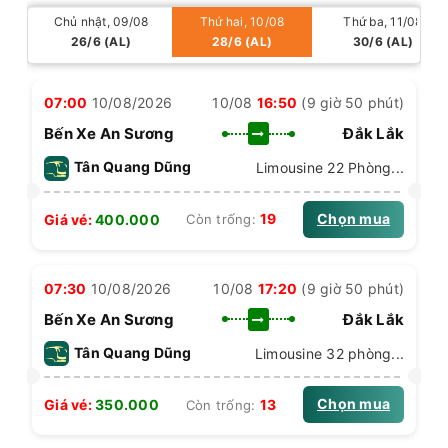
Chủ nhật, 09/08
Thứ hai, 10/08
Thứ ba, 11/08
26/6 (AL)
28/6 (AL)
30/6 (AL)
07:00
10/08/2026
10/08
16:50
(9 giờ 50 phút)
Bến Xe An Sương
Đắk Lắk
Tân Quang Dũng
Limousine 22 Phòng...
Chọn mua
19
Giá vé:
400.000
Còn trống:
07:30
10/08/2026
10/08
17:20
(9 giờ 50 phút)
Bến Xe An Sương
Đắk Lắk
Tân Quang Dũng
Limousine 32 phòng...
Chọn mua
13
Giá vé:
350.000
Còn trống: