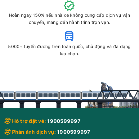
Chọn mua
20
Giá vé:
350.000
Còn trống:
+
Hoàn ngay 150% nếu nhà xe không cung cấp dịch vụ vận
chuyển, mang đến hành trình trọn vẹn.
19:00
10/08/2026
11/08
02:45
(7 giờ 45 phút)
Bến xe Miền
Bến xe phía nam Buôn Ma
Tây
Thuột
5000+ tuyến đường trên toàn quốc, chủ động và đa dạng
Tuấn Trung
Limousine 22 phòng
lựa chọn.
Chọn mua
18
Giá vé:
500.000
Còn trống:
19:00
10/08/2026
11/08
04:00
(9 giờ)
Bến xe Miền
Bến xe phía nam
Đông
BMT
Đức Hiếu (Cư Mgar)
Giường nằm 34 phòng
Hỗ trợ đặt vé:
1900599997
Phản ánh dịch vụ:
1900599997
Chọn mua
20
Giá vé:
360.000
Còn trống:
+