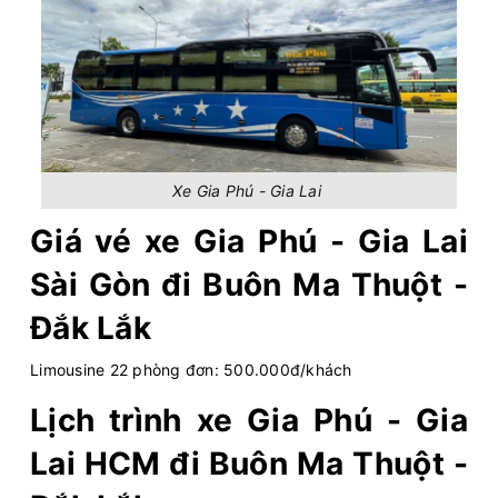
Văn Phòng Tân
Văn Phòng Buôn Ma
Bình
Thuột
Tiến Oanh
Limousine 22 Phòng...
Chọn mua
14
Giá vé:
380.000
Còn trống:
Xe Gia Phú - Gia Lai
08:50
10/08/2026
10/08
16:00
(7 giờ 10 phút)
Giá vé xe Gia Phú - Gia Lai
AEON MAll Bình
Văn phòng Buôn
Sài Gòn đi Buôn Ma Thuột -
Dương Canary
Ma Thuột
Đắk Lắk
Long Vân Limousine
Mia Royal 22 phòng...
Limousine 22 phòng đơn: 500.000đ/khách
Chọn mua
15
Giá vé:
436.000
Còn trống:
Lịch trình xe Gia Phú - Gia
Lai HCM đi Buôn Ma Thuột -
09:00
10/08/2026
10/08
16:20
(7 giờ 20 phút)
AEON Mall Bình
Bến xe liên tỉnh Đắk