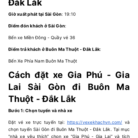
Đắk Lắk
Dương
Lắk
Giờ xuất phát tại Sài Gòn
: 19:10
Quốc Thịnh
Giường nằm 44 chỗ
Điểm đón khách ở Sài Gòn
:
Chọn mua
20
Giá vé:
300.000
Còn trống:
+
Bến xe Miền Đông - Quầy vé 36
Điểm trả khách ở Buôn Ma Thuột - Đắk Lắk
:
09:00
10/08/2026
10/08
16:30
(7 giờ 30 phút)
Bến Xe Phía Nam Buôn Ma Thuột
Bến xe Miền Đông cũ
Văn phòng Buôn
(Quầy vé 32)
Ma Thuột
Cách đặt xe Gia Phú - Gia
Kumho Samco
Limousine 33 phòng...
Lai Sài Gòn đi Buôn Ma
Chọn mua
Thuột - Đắk Lắk
20
Giá vé:
340.000
Còn trống:
+
Bước 1: Chọn tuyến và nhà xe
10:15
10/08/2026
10/08
17:00
(6 giờ 45 phút)
Đặt vé xe trực tuyến tại:
https://vexekhachvn.com/
và
Văn Phòng Bình
Bến xe phía Nam Buôn
chọn tuyến Sài Gòn đi Buôn Ma Thuột - Đắk Lắk. Tại mục
Dương
Ma Thuột
“nhà xe yêu thích” chọn xe “Gia Phú - Gia Lai” và tích