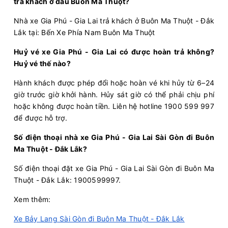
trả khách ở đâu Buôn Ma Thuột?
13:00
10/08/2026
10/08
21:00
(8 giờ)
Nhà xe Gia Phú - Gia Lai trả khách ở Buôn Ma Thuột - Đắk
Văn phòng Bình
Văn phòng Buôn Ma
Lắk tại: Bến Xe Phía Nam Buôn Ma Thuột
Thạnh
Thuột
Huỷ vé xe Gia Phú - Gia Lai có được hoàn trả không?
Long Vân Limousine
Mia Royal 22 phòng...
Huỷ vé thế nào?
Chọn mua
19
Giá vé:
436.000
Còn trống:
Hành khách được phép đổi hoặc hoàn vé khi hủy từ 6–24
giờ trước giờ khởi hành. Hủy sát giờ có thể phải chịu phí
hoặc không được hoàn tiền. Liên hệ hotline 1900 599 997
14:00
10/08/2026
10/08
21:30
(7 giờ 30 phút)
để được hỗ trợ.
Bến xe Miền Đông cũ
Văn phòng Buôn
Số điện thoại nhà xe Gia Phú - Gia Lai Sài Gòn đi Buôn
(Quầy vé 32)
Ma Thuột
Ma Thuột - Đắk Lắk?
Kumho Samco
Limousine 33 phòng...
Số điện thoại đặt xe Gia Phú - Gia Lai Sài Gòn đi Buôn Ma
Thuột - Đắk Lắk: 1900599997.
Chọn mua
20
Giá vé:
340.000
Còn trống:
+
Xem thêm:
Xe Bảy Lang Sài Gòn đi Buôn Ma Thuột - Đắk Lắk
16:00
10/08/2026
11/08
00:00
(8 giờ)