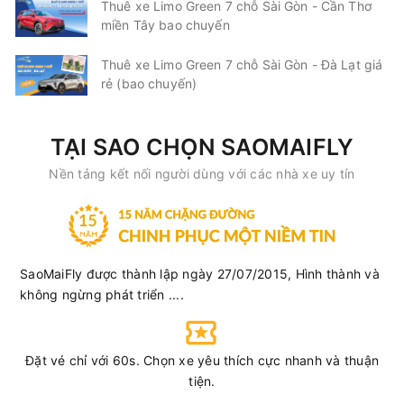
Thuê xe Limo Green 7 chỗ Sài Gòn - Cần Thơ
Tuấn Trung
Limousine 34 giường
miền Tây bao chuyến
Chọn mua
20
Giá vé:
400.000
Còn trống:
+
Thuê xe Limo Green 7 chỗ Sài Gòn - Đà Lạt giá
rẻ (bao chuyến)
18:30
10/08/2026
11/08
05:55
(11 giờ 25 phút)
TẠI SAO CHỌN SAOMAIFLY
Bến xe Miền Đông cũ
Ea H'leo
Nền tảng kết nối người dùng với các nhà xe uy tín
Cô Hai
Limousine 24 phòng
Chọn mua
17
Giá vé:
500.000
Còn trống:
SaoMaiFly được thành lập ngày 27/07/2015, Hình thành và
18:30
10/08/2026
11/08
00:15
(5 giờ 45 phút)
không ngừng phát triển ....
Thủ Dầu Một (Công
Bến xe Phía Bắc
viên Thanh Lễ)
Buôn Ma Thuột
Đặt vé chỉ với 60s. Chọn xe yêu thích cực nhanh và thuận
Tấn Hưng (Gia Lai)
Limousine 36 Phòng
tiện.