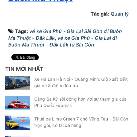
cũ
Khê
Tác giả:
Quản lý
Cô Hai
Limousine 34 giường
Chọn mua
20
Giá vé:
400.000
Còn trống:
+
Tags:
vé xe Gia Phú - Gia Lai Sài Gòn đi Buôn
Ma Thuột - Đắk Lắk
,
vé xe Gia Phú - Gia Lai đi
Buôn Ma Thuột - Đắk Lắk từ Sài Gòn
18:00
10/08/2026
11/08
07:55
(13 giờ 55 phút)
Bến xe Miền Đông
Văn phòng An
cũ
Khê
TIN MỚI NHẤT
Cô Hai
Limousine 24 phòng
Xe Hà Lan Hà Nội - Quảng Ninh: Giờ xuất bến,
giá vé & điểm đón trả
Chọn mua
17
Giá vé:
500.000
Còn trống:
Cảng Sa Kỳ sôi động hơn với sự tham gia của
Phú Quốc Express
18:15
10/08/2026
11/08
02:15
(8 giờ)
Thuê xe Limo Green 7 chỗ Vũng Tàu - Sài Gòn
Cổng Bến Xe
Bến xe phía nam
trọn gói, có tài xế riêng
Miền Đông Mới
Buôn Ma Thuột