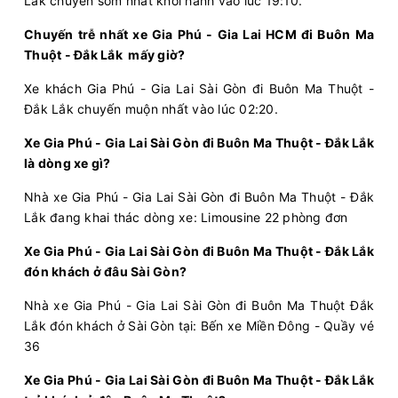
Lắk chuyến sớm nhất khởi hành vào lúc 19:10.
Chuyến trễ nhất xe Gia Phú - Gia Lai HCM đi Buôn Ma
12:00
10/08/2026
10/08
18:30
(6 giờ 30 phút)
Thuột - Đắk Lắk mấy giờ?
Bến xe Miền
Cổng bến xe Phía Nam
Xe khách Gia Phú - Gia Lai Sài Gòn đi Buôn Ma Thuột -
Đông
Buôn Ma Thuột
Đắk Lắk chuyến muộn nhất vào lúc 02:20.
Anh Phụng
Limousine 24 phòng
Xe Gia Phú - Gia Lai Sài Gòn đi Buôn Ma Thuột - Đắk Lắk
là dòng xe gì?
Chọn mua
17
Giá vé:
340.000
Còn trống:
Nhà xe Gia Phú - Gia Lai Sài Gòn đi Buôn Ma Thuột - Đắk
Lắk đang khai thác dòng xe: Limousine 22 phòng đơn
12:20
10/08/2026
10/08
20:20
(8 giờ)
Xe Gia Phú - Gia Lai Sài Gòn đi Buôn Ma Thuột - Đắk Lắk
Bến xe Miền
Văn Phòng Buôn Ma
đón khách ở đâu Sài Gòn?
Đông Cũ
Thuột
Nhà xe Gia Phú - Gia Lai Sài Gòn đi Buôn Ma Thuột Đắk
Tiến Oanh
Limousine 22 Phòng...
Lắk đón khách ở Sài Gòn tại: Bến xe Miền Đông - Quầy vé
36
Chọn mua
19
Giá vé:
380.000
Còn trống:
Xe Gia Phú - Gia Lai Sài Gòn đi Buôn Ma Thuột - Đắk Lắk