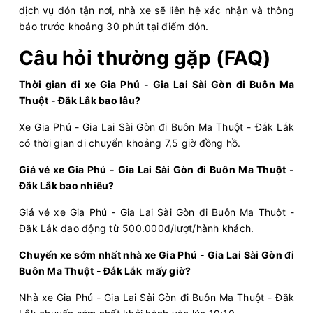
Chọn mua
20
Giá vé:
350.000
Còn trống:
+
dịch vụ đón tận nơi, nhà xe sẽ liên hệ xác nhận và thông
báo trước khoảng 30 phút tại điểm đón.
Câu hỏi thường gặp (FAQ)
11:35
10/08/2026
10/08
20:20
(8 giờ 45 phút)
Văn Phòng Tân
Văn Phòng Buôn Ma
Thời gian đi xe Gia Phú - Gia Lai Sài Gòn đi Buôn Ma
Bình
Thuột
Thuột - Đắk Lắk bao lâu?
Tiến Oanh
Limousine 22 Phòng...
Xe Gia Phú - Gia Lai Sài Gòn đi Buôn Ma Thuột - Đắk Lắk
có thời gian di chuyển khoảng 7,5 giờ đồng hồ.
Chọn mua
19
Giá vé:
380.000
Còn trống:
Giá vé xe Gia Phú - Gia Lai Sài Gòn đi Buôn Ma Thuột -
Đắk Lắk bao nhiêu?
11:50
10/08/2026
10/08
18:55
(7 giờ 5 phút)
Giá vé xe Gia Phú - Gia Lai Sài Gòn đi Buôn Ma Thuột -
AEON MAll Bình
Bến xe Phía Nam
Đắk Lắk dao động từ 500.000đ/lượt/hành khách.
Dương Canary
Buôn Ma Thuột
Chuyến xe sớm nhất nhà xe Gia Phú - Gia Lai Sài Gòn đi
Long Vân Limousine
Limousine 22 Phòng...
Buôn Ma Thuột - Đắk Lắk mấy giờ?
Nhà xe Gia Phú - Gia Lai Sài Gòn đi Buôn Ma Thuột - Đắk
Chọn mua
17
Giá vé:
436.000
Còn trống: