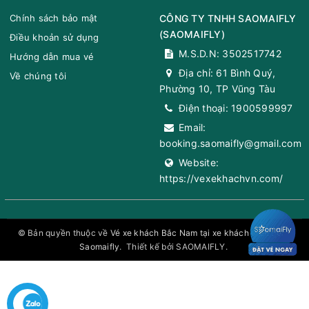
Chính sách bảo mật
CÔNG TY TNHH SAOMAIFLY
(
SAOMAIFLY
)
Điều khoản sử dụng
M.S.D.N: 3502517742
Hướng dẫn mua vé
Địa chỉ:
61 Bình Quý,
Về chúng tôi
Phường 10, TP Vũng Tàu
Điện thoại:
1900599997
Email:
booking.saomaifly@gmail.com
Website:
https://vexekhachvn.com/
© Bản quyền thuộc về
Vé xe khách Bắc Nam tại xe khách toàn quốc
Saomaifly
.
Thiết kế bởi SAOMAIFLY.