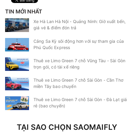
07:00
10/08/2026
10/08
09:15
(2 giờ 15 phút)
TIN MỚI NHẤT
Văn phòng Hoa Mai
Văn phòng Miền
Vũng Tàu
Đông
Xe Hà Lan Hà Nội - Quảng Ninh: Giờ xuất bến,
giá vé & điểm đón trả
Hoa Mai
Ghế ngồi 10 chỗ
Cảng Sa Kỳ sôi động hơn với sự tham gia của
Chọn mua
9
Giá vé:
180.000
Còn trống:
Phú Quốc Express
Thuê xe Limo Green 7 chỗ Vũng Tàu - Sài Gòn
07:00
10/08/2026
10/08
09:35
(2 giờ 35 phút)
trọn gói, có tài xế riêng
Văn phòng Hoa Mai
Bến xe Miền
Thuê xe Limo Green 7 chỗ Sài Gòn - Cần Thơ
Vũng Tàu
Tây
miền Tây bao chuyến
Hoa Mai
Limousine 9 chỗ
Thuê xe Limo Green 7 chỗ Sài Gòn - Đà Lạt giá
rẻ (bao chuyến)
Chọn mua
7
Giá vé:
230.000
Còn trống:
TẠI SAO CHỌN SAOMAIFLY
07:00
10/08/2026
10/08
09:50
(2 giờ 50 phút)