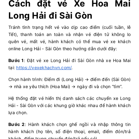
Cách đặt vé Xe Hoa Mai
Chọn mua
8
Giá vé:
180.000
Còn trống:
Long Hải đi Sài Gòn
Tránh tình trạng hết vé vào dịp cao điểm (cuối tuần, lễ
06:00
10/08/2026
10/08
08:30
(2 giờ 30 phút)
Tết), thanh toán an toàn và nhận vé điện tử không lo
quên vé, mất vé, hành khách có thể mua vé xe khách
Văn phòng Hoa Mai
Văn phòng
online Long Hải - Sài Gòn theo hướng dẫn dưới đây:
Vũng Tàu
Quận 5
Hoa Mai
Limousine 9 chỗ
Bước 1
: Đặt vé xe Long Hải đi Sài Gòn nhà xe Hoa Mai
tại:
https://vexekhachvn.com/
.
Chọn mua
8
Giá vé:
230.000
Còn trống:
Chọn hành trình: Điểm đi (Long Hải) → điểm đến (Sài Gòn)
→ nhà xe yêu thích (Hoa Mai) → ngày đi và chọn “tìm”.
06:00
10/08/2026
10/08
08:15
(2 giờ 15 phút)
Hệ thống đặt vé hiển thị danh sách các chuyến xe Long
Hải - Sài Gòn với các khung giờ khác nhau để hành khách
Văn phòng Hoa Mai
Sân bay Tân
lựa chọn.
Vũng Tàu
Sơn Nhất
Hoa Mai
Bước 2
: Hành khách chọn ghế ngồi và nhập thông tin
Limousine 9 chỗ
hành khách (họ tên, số điện thoại, email, điểm đón/trả
khách, điểm trung chuyển đón/trả nếu có).