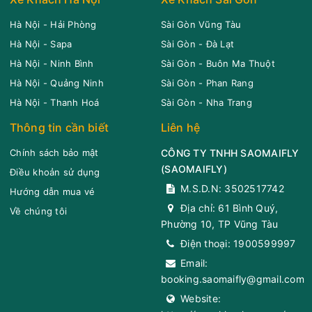
Hoa Mai
Limousine 9 chỗ
Hà Nội - Hải Phòng
Sài Gòn Vũng Tàu
Chọn mua
9
Giá vé:
230.000
Còn trống:
Hà Nội - Sapa
Sài Gòn - Đà Lạt
Hà Nội - Ninh Bình
Sài Gòn - Buôn Ma Thuột
Hà Nội - Quảng Ninh
Sài Gòn - Phan Rang
08:00
10/08/2026
10/08
10:15
(2 giờ 15 phút)
Hà Nội - Thanh Hoá
Sài Gòn - Nha Trang
Văn phòng Hoa Mai
Văn phòng Miền
Thông tin cần biết
Liên hệ
Vũng Tàu
Đông
Hoa Mai
Ghế ngồi 10 chỗ
Chính sách bảo mật
CÔNG TY TNHH SAOMAIFLY
(
SAOMAIFLY
)
Điều khoản sử dụng
Chọn mua
9
Giá vé:
180.000
Còn trống:
M.S.D.N: 3502517742
Hướng dẫn mua vé
Địa chỉ:
61 Bình Quý,
Về chúng tôi
Phường 10, TP Vũng Tàu
08:00
10/08/2026
10/08
10:50
(2 giờ 50 phút)
Điện thoại:
1900599997
Văn phòng Hoa Mai
Bến xe Miền
Email:
Vũng Tàu
Đông mới
booking.saomaifly@gmail.com
Hoa Mai
Ghế ngồi 10 chỗ
Website: