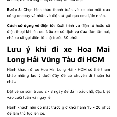
Chọn mua
9
Giá vé:
230.000
Còn trống:
Bước 3
: Chọn hình thức thanh toán vé xe bảo mật qua
cổng onepay và nhận vé điện tử gửi qua email/tin nhắn.
06:00
10/08/2026
10/08
08:15
(2 giờ 15 phút)
Cách sử dụng vé điện tử
: Xuất trình vé điện tử hoặc số
Văn phòng Hoa Mai
Văn phòng Miền
điện thoại khi lên xe. Nếu xe có dịch vụ đưa đón tận nơi,
Vũng Tàu
Đông
nhà xe sẽ gọi điện liên hệ trước 30 phút.
Hoa Mai
Ghế ngồi 10 chỗ
Lưu ý khi đi xe Hoa Mai
Chọn mua
9
Giá vé:
180.000
Còn trống:
Long Hải Vũng Tàu đi HCM
Hành khách đi xe Hoa Mai Long Hải - HCM có thể tham
06:30
10/08/2026
10/08
08:45
(2 giờ 15 phút)
khảo những lưu ý dưới đây để có chuyến đi thuận lợi
nhất:
Văn phòng Hoa Mai
Sân bay Tân
Vũng Tàu
Sơn Nhất
Đặt vé xe sớm trước 2 - 3 ngày để đảm bảo chỗ, đặc biệt
Hoa Mai
Limousine 9 chỗ
vào cuối tuần và ngày lễ.
Hành khách nên có mặt trước giờ khởi hành 15 - 20 phút
Chọn mua
9
Giá vé:
230.000
Còn trống:
để làm thủ tục lên xe.