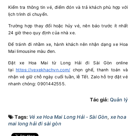
Kiểm tra thông tin vé, điểm đón và trả khách phù hợp với
07:00
10/08/2026
10/08
09:40
(2 giờ 40 phút)
lịch trình di chuyển.
Văn phòng Hoa Mai
Bến xe Miền
Trường hợp thay đổi hoặc hủy vé, nên báo trước ít nhất
Vũng Tàu
Tây
24 giờ theo quy định của nhà xe.
Hoa Mai
Ghế ngồi 16 chỗ
Để tránh đi nhầm xe, hành khách nên nhận dạng xe Hoa
Mai limousine màu đen.
Chọn mua
15
Giá vé:
180.000
Còn trống:
Đặt xe Hoa Mai từ Long Hải đi Sài Gòn online
tại
https://vexekhachvn.com/
chọn ghế, thanh toán và
07:00
10/08/2026
10/08
09:30
(2 giờ 30 phút)
nhận vé giữ chỗ ngày cuối tuần, lễ Tết. Zalo hỗ trợ đặt vé
nhanh chóng: 0901442555.
Văn phòng Hoa Mai
Văn phòng
Vũng Tàu
Quận 5
Tác giả:
Quản lý
Hoa Mai
Limousine 9 chỗ
Tags:
Vé xe Hoa Mai Long Hải - Sài Gòn
,
xe hoa
Chọn mua
8
Giá vé:
230.000
Còn trống:
mai long hải đi sài gòn