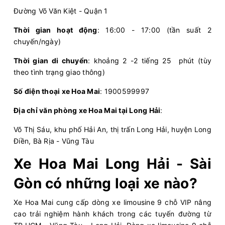
Văn phòng Hoa Mai
Sân bay Tân
Đường Võ Văn Kiệt - Quận 1
Vũng Tàu
Sơn Nhất
Thời gian hoạt động
: 16:00 - 17:00 (tần suất 2
Hoa Mai
Limousine 9 chỗ
chuyến/ngày)
Thời gian di chuyển
: khoảng 2 -2 tiếng 25 phút (tùy
Chọn mua
7
Giá vé:
230.000
Còn trống:
theo tình trạng giao thông)
Số điện thoại xe Hoa Mai
: 1900599997
05:00
10/08/2026
10/08
07:40
(2 giờ 40 phút)
Địa chỉ văn phòng xe Hoa Mai tại Long Hải
:
Văn phòng Hoa Mai
Bến xe Miền
Vũng Tàu
Tây
Võ Thị Sáu, khu phố Hải An, thị trấn Long Hải, huyện Long
Điền, Bà Rịa - Vũng Tàu
Hoa Mai
Ghế ngồi 16 chỗ
Xe Hoa Mai Long Hải - Sài
Chọn mua
10
Giá vé:
180.000
Còn trống:
Gòn có những loại xe nào?
Xe Hoa Mai cung cấp dòng xe limousine 9 chỗ VIP nâng
05:30
10/08/2026
10/08
07:45
(2 giờ 15 phút)
cao trải nghiệm hành khách trong các tuyến đường từ
Văn phòng Hoa Mai
Sân bay Tân