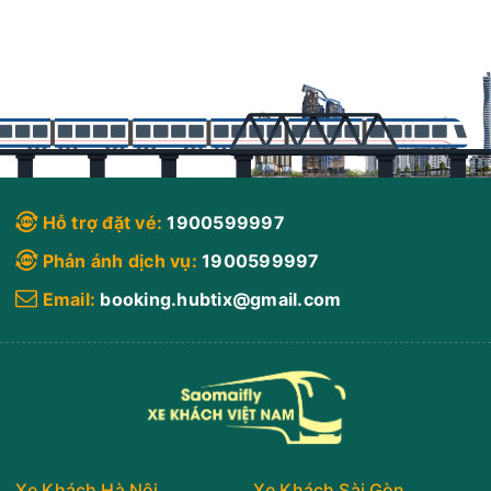
Vũng Tàu
Tây
Hoa Mai
Limousine 9 chỗ
Chọn mua
6
Giá vé:
230.000
Còn trống:
08:00
10/08/2026
10/08
10:15
(2 giờ 15 phút)
Văn phòng Hoa Mai
Sân bay Tân
Hỗ trợ đặt vé:
1900599997
Vũng Tàu
Sơn Nhất
Phản ánh dịch vụ:
1900599997
Hoa Mai
Limousine 9 chỗ
Email:
booking.hubtix@gmail.com
Chọn mua
8
Giá vé:
230.000
Còn trống:
08:00
10/08/2026
10/08
10:30
(2 giờ 30 phút)
Văn phòng Hoa Mai
Văn phòng
Vũng Tàu
Quận 5
Xe Khách Hà Nội
Xe Khách Sài Gòn