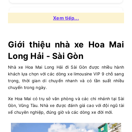
04:30
10/08/2026
10/08
07:05
(2 giờ 35 phút)
Xem tiếp...
Văn phòng Hoa Mai
Bến xe Miền
Vũng Tàu
Tây
Hoa Mai
Limousine 9 chỗ
Giới thiệu nhà xe Hoa Mai
Long Hải - Sài Gòn
Chọn mua
5
Giá vé:
230.000
Còn trống:
Nhà xe Hoa Mai Long Hải đi Sài Gòn được nhiều hành
khách lựa chọn với các dòng xe limousine VIP 9 chỗ sang
04:30
10/08/2026
10/08
07:10
(2 giờ 40 phút)
trọng, thời gian di chuyển nhanh và có tần suất nhiều
Văn phòng Hoa Mai
Bến xe Miền
chuyến trong ngày.
Vũng Tàu
Tây
Xe Hoa Mai có trụ sở văn phòng và các chi nhánh tại Sài
Hoa Mai
Ghế ngồi 16 chỗ
Gòn, Vũng Tàu. Nhà xe được đánh giá cao với đội ngũ tài
xế chuyên nghiệp, đúng giờ và các dòng xe đời mới.
Chọn mua
15
Giá vé:
180.000
Còn trống: