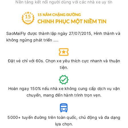
Nền tảng kết nối người dùng với các nhà xe uy tín
Văn phòng Hoa Mai
Bến xe Miền
Vũng Tàu
Đông mới
Hoa Mai
Ghế ngồi 10 chỗ
SaoMaiFly được thành lập ngày 27/07/2015, Hình thành và
Chọn mua
9
Giá vé:
180.000
Còn trống:
không ngừng phát triển ....
07:30
10/08/2026
10/08
10:10
(2 giờ 40 phút)
Đặt vé chỉ với 60s. Chọn xe yêu thích cực nhanh và thuận
Văn phòng Hoa Mai
Bến xe Miền
tiện.
Vũng Tàu
Tây
Hoa Mai
Ghế ngồi 16 chỗ
Hoàn ngay 150% nếu nhà xe không cung cấp dịch vụ vận
Chọn mua
15
Giá vé:
180.000
Còn trống:
chuyển, mang đến hành trình trọn vẹn.
07:30
10/08/2026
10/08
10:05
(2 giờ 35 phút)
5000+ tuyến đường trên toàn quốc, chủ động và đa dạng
Văn phòng Hoa Mai
Bến xe Miền
lựa chọn.