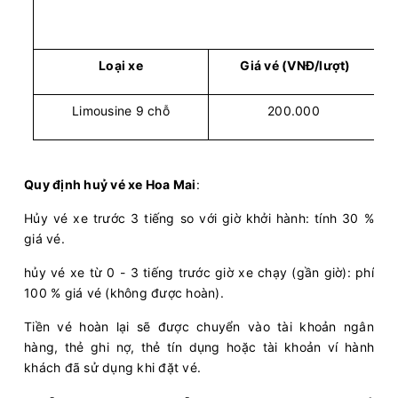
Hoa Mai
Limousine 9 chỗ
Chọn mua
8
Giá vé:
230.000
Còn trống:
Loại xe
Giá vé (VNĐ/lượt)
Limousine 9 chỗ
200.000
06:00
10/08/2026
10/08
08:40
(2 giờ 40 phút)
Văn phòng Hoa Mai
Bến xe Miền
Vũng Tàu
Tây
Quy định huỷ vé xe Hoa Mai
:
Hoa Mai
Ghế ngồi 16 chỗ
Hủy vé xe trước 3 tiếng so với giờ khởi hành: tính 30 %
giá vé.
Chọn mua
11
Giá vé:
180.000
Còn trống:
hủy vé xe từ 0 - 3 tiếng trước giờ xe chạy (gần giờ): phí
100 % giá vé (không được hoàn).
06:00
10/08/2026
10/08
08:50
(2 giờ 50 phút)
Tiền vé hoàn lại sẽ được chuyển vào tài khoản ngân
Văn phòng Hoa Mai
Bến xe Miền
hàng, thẻ ghi nợ, thẻ tín dụng hoặc tài khoản ví hành
Vũng Tàu
Đông mới
khách đã sử dụng khi đặt vé.
Hoa Mai
Ghế ngồi 10 chỗ