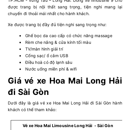
TP.HCM - Vũng Tàu – Long Hải. Dòng xe limousine 9 chỗ
Vũng Tàu
Sơn Nhất
được trang bị nội thất sang trọng, tiện nghi mang lại
Hoa Mai
Limousine 9 chỗ
chuyến đi thoải mái nhất cho hành khách.
Xe được trang bị đầy đủ tiện nghi sang trọng như:
Chọn mua
4
Giá vé:
230.000
Còn trống:
Ghế bọc da cao cấp có chức năng massage
Rèm che nắng & cửa kính tối màu
05:30
10/08/2026
10/08
07:45
(2 giờ 15 phút)
TV/màn hình giải trí
Cổng sạc/ ổ cắm USB
Văn phòng Hoa Mai
Văn phòng Miền
Điều hoà có độ lạnh sâu
Vũng Tàu
Đông
Nước uống miễn phí & wifi
Hoa Mai
Ghế ngồi 10 chỗ
Giá vé xe Hoa Mai Long Hải
Chọn mua
8
Giá vé:
180.000
Còn trống:
đi Sài Gòn
Dưới đây là giá vé xe Hoa Mai Long Hải đi Sài Gòn hành
06:00
10/08/2026
10/08
08:35
(2 giờ 35 phút)
khách có thể tham khảo:
Văn phòng Hoa Mai
Bến xe Miền
Vũng Tàu
Tây
Vé xe Hoa Mai Limousine Long Hải - Sài Gòn