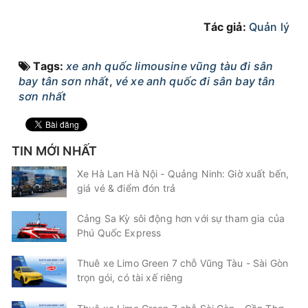
Hải Vân Vũng Tàu
Limousine 9 chỗ
Tác giả:
Quản lý
Chọn mua
6
Giá vé:
230.000
Còn trống:
Tags:
xe anh quốc limousine vũng tàu đi sân
bay tân sơn nhất
,
vé xe anh quốc đi sân bay tân
sơn nhất
10:00
10/08/2026
10/08
12:55
(2 giờ 55 phút)
Vũng Tàu
Sân bay Tân Sơn Nhất
TIN MỚI NHẤT
Hải Vân Vũng Tàu
Limousine 9 chỗ
Xe Hà Lan Hà Nội - Quảng Ninh: Giờ xuất bến,
Chọn mua
5
Giá vé:
230.000
Còn trống:
giá vé & điểm đón trả
Cảng Sa Kỳ sôi động hơn với sự tham gia của
Phú Quốc Express
10:00
10/08/2026
10/08
12:50
(2 giờ 50 phút)
Văn phòng Vũng
Sân bay Tân Sơn
Thuê xe Limo Green 7 chỗ Vũng Tàu - Sài Gòn
Tàu
Nhất
trọn gói, có tài xế riêng
Anh Quốc Limousine
Limousine 9 chỗ