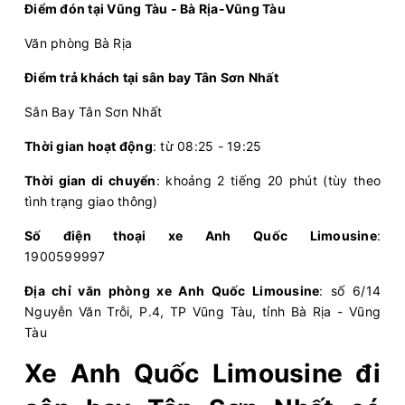
Điểm đón tại Vũng Tàu - Bà Rịa-Vũng Tàu
Chọn mua
2
Giá vé:
200.000
Còn trống:
Văn phòng Bà Rịa
Điểm trả khách tại sân bay Tân Sơn Nhất
05:00
10/08/2026
10/08
07:55
(2 giờ 55 phút)
Sân Bay Tân Sơn Nhất
Vũng Tàu
Sân bay Tân Sơn Nhất
Thời gian hoạt động
: từ 08:25 - 19:25
Hải Vân Vũng Tàu
Limousine 11 chỗ
Thời gian di chuyển
: khoảng 2 tiếng 20 phút (tùy theo
Chọn mua
2
Giá vé:
250.000
Còn trống:
tình trạng giao thông)
Số điện thoại xe Anh Quốc Limousine
:
1900599997
05:00
10/08/2026
10/08
07:50
(2 giờ 50 phút)
Văn phòng Vũng
Sân bay Tân Sơn
Địa chỉ văn phòng xe Anh Quốc Limousine
: số 6/14
Tàu
Nhất
Nguyễn Văn Trỗi, P.4, TP Vũng Tàu, tỉnh Bà Rịa - Vũng
Tàu
Thành Vinh (Vũng Tàu)
Limousine 9 chỗ
Xe Anh Quốc Limousine đi
Chọn mua
3
Giá vé:
220.000
Còn trống: