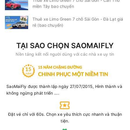
Thuê xe Limo Green 7 chỗ Sài Gòn - Cần Thơ
miền Tây bao chuyến
Chọn mua
2
Giá vé:
210.000
Còn trống:
Thuê xe Limo Green 7 chỗ Sài Gòn - Đà Lạt giá
rẻ (bao chuyến)
10:01
10/08/2026
10/08
12:51
(2 giờ 50 phút)
Văn phòng Vũng
Sân bay Tân Sơn
TẠI SAO CHỌN SAOMAIFLY
Tàu
Nhất
Nền tảng kết nối người dùng với các nhà xe uy tín
Anh Quốc Limousine
Limousine 9 chỗ
Chọn mua
4
Giá vé:
210.000
Còn trống:
SaoMaiFly được thành lập ngày 27/07/2015, Hình thành và
10:15
10/08/2026
10/08
13:10
(2 giờ 55 phút)
không ngừng phát triển ....
Vũng Tàu
Sân bay Tân Sơn Nhất
Hải Vân Vũng Tàu
Limousine 11 chỗ
Đặt vé chỉ với 60s. Chọn xe yêu thích cực nhanh và thuận
tiện.
Chọn mua
7
Giá vé:
200.000
Còn trống: