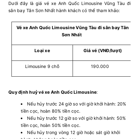
Văn phòng Hoa Mai
Sân bay Tân
Dưới đây là giá vé xe Anh Quốc Limousine Vũng Tàu đi
Vũng Tàu
Sơn Nhất
sân bay Tân Sơn Nhất hành khách có thể tham khảo:
Hoa Mai
Limousine 9 chỗ
Vé xe Anh Quốc Limousine Vũng Tàu đi sân bay Tân
Sơn Nhất
Chọn mua
5
Giá vé:
230.000
Còn trống:
Loại xe
Giá vé (VNĐ/lượt)
07:00
10/08/2026
10/08
09:50
(2 giờ 50 phút)
Văn phòng Vũng
Sân bay Tân Sơn
Limousine 9 chỗ
190.000
Tàu
Nhất
Anh Quốc Limousine
Limousine 9 chỗ
Quy định huỷ vé xe Anh Quốc Limousine
:
Chọn mua
3
Giá vé:
210.000
Còn trống:
Nếu hủy trước 24 giờ so với giờ khởi hành: 20%
tiền cọc, hoàn 80% tiền cọc.
Nếu hủy trước 12 giờ so với giờ khởi hành: 50%
07:01
10/08/2026
10/08
09:51
(2 giờ 50 phút)
tiền cọc, hoàn 50% tiền cọc.
Văn phòng Vũng
Sân bay Tân Sơn
Nếu hủy trong vòng 12 giờ hoặc sát giờ khởi
Tàu
Nhất