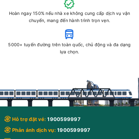
Hoàn ngay 150% nếu nhà xe không cung cấp dịch vụ vận
10:30
10/08/2026
10/08
13:25
(2 giờ 55 phút)
chuyển, mang đến hành trình trọn vẹn.
Vũng Tàu
Sân bay Tân Sơn Nhất
Hải Vân Vũng Tàu
Limousine 11 chỗ
5000+ tuyến đường trên toàn quốc, chủ động và đa dạng
Chọn mua
10
Giá vé:
200.000
Còn trống:
lựa chọn.
10:45
10/08/2026
10/08
13:40
(2 giờ 55 phút)
Vũng Tàu
Sân bay Tân Sơn Nhất
Hải Vân Vũng Tàu
Limousine 11 chỗ
Chọn mua
11
Giá vé:
200.000
Còn trống:
Hỗ trợ đặt vé:
1900599997
Phản ánh dịch vụ:
1900599997
11:00
10/08/2026
10/08
13:50
(2 giờ 50 phút)