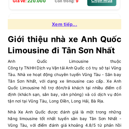
Chọn mua
9
Giá vé:
220.000
Còn trống:
02:15
10/08/2026
10/08
05:10
(2 giờ 55 phút)
Xem tiếp...
Vũng Tàu
Sân bay Tân Sơn Nhất
Giới thiệu nhà xe Anh Quốc
Hải Vân Vũng Tàu
Limousine 9 chỗ
Limousine đi Tân Sơn Nhất
Chọn mua
3
Giá vé:
230.000
Còn trống:
Anh Quốc Limousine thuộc
Công ty TNHH Dịch vụ Vận tải Anh Quốc có trụ sở tại Vũng
02:30
10/08/2026
10/08
05:25
(2 giờ 55 phút)
Tàu. Nhà xe hoạt động chuyên tuyến Vũng Tàu - Sân bay
Tân Sơn Nhất, với dạng xe limousine cao cấp. Xe Anh
Vũng Tàu
Sân bay Tân Sơn Nhất
Quốc Limousine hỗ trợ đón/trả khách tại nhiều điểm cố
Hải Vân Vũng Tàu
Limousine 11 chỗ
định (khách sạn, sân bay, văn phòng) và có dịch vụ đón
tận nơi tại Vũng Tàu, Long Điền, Long Hải, Bà Rịa.
Chọn mua
8
Giá vé:
200.000
Còn trống:
Nhà Xe Anh Quốc được đánh giá là một trong những
hãng limousine tốt nhất tuyến sân bay Tân Sơn Nhất -
Vũng Tàu, với điểm đánh giá khoảng 4.8/5 từ phản hồi
02:45
10/08/2026
10/08
05:40
(2 giờ 55 phút)