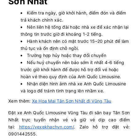
Sơn Nhất
09:00
10/08/2026
10/08
11:15
(2 giờ 15 phút)
Kiểm tra ngày, giờ khởi hành, điểm đón và điểm
Văn phòng Hoa Mai
Sân bay Tân
trả khách chính xác.
Vũng Tàu
Sơn Nhất
Nên liên hệ tổng đài hoặc nhà xe để xác nhận lại
Hoa Mai
Limousine 9 chỗ
thông tin trước giờ đi khoảng 1-2 tiếng.
Hành khách nên có mặt trước 15–20 phút để làm
thủ tục và ổn định chỗ ngồi.
Chọn mua
4
Giá vé:
230.000
Còn trống:
Trường hợp hủy hoặc thay đổi chuyến
Nếu huỷ chuyến nên báo sớm ít nhất 4-6 tiếng
trước giờ khởi hành để được hỗ trợ đổi vé hoặc
09:30
10/08/2026
10/08
12:25
(2 giờ 55 phút)
hoàn vé theo quy định của Anh Quốc Limousine.
Vũng Tàu
Sân bay Tân Sơn Nhất
Nhận diện hình ảnh nhà xe Anh Quốc Limousine
và logo để tránh tình trạng lên nhầm xe.
Hải Vân Vũng Tàu
Limousine 9 chỗ
Xem thêm:
Xe Hoa Mai Tân Sơn Nhất đi Vũng Tàu
Chọn mua
7
Giá vé:
230.000
Còn trống:
Đặt xe Anh Quốc Limousine Vũng Tàu đi sân bay Tân Sơn
Nhất trực tuyến nhận vé và giữ vé dịp cao điểm
tại:
https://vexekhachvn.com/
. Zalo hỗ trợ đặt vé:
09:45
10/08/2026
10/08
12:40
(2 giờ 55 phút)
0901442555.
Vũng Tàu
Sân bay Tân Sơn Nhất