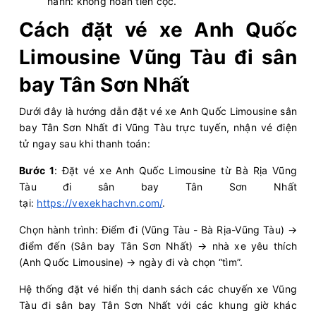
hành: không hoàn tiền cọc.
Anh Quốc Limousine
Limousine 9 chỗ
Cách đặt vé xe Anh Quốc
Limousine Vũng Tàu đi sân
Chọn mua
2
Giá vé:
210.000
Còn trống:
bay Tân Sơn Nhất
07:30
10/08/2026
10/08
10:25
(2 giờ 55 phút)
Dưới đây là hướng dẫn đặt vé xe Anh Quốc Limousine sân
bay Tân Sơn Nhất đi Vũng Tàu trực tuyến, nhận vé điện
Vũng Tàu
Sân bay Tân Sơn Nhất
tử ngay sau khi thanh toán:
Hải Vân Vũng Tàu
Limousine 9 chỗ
Bước 1
: Đặt vé xe Anh Quốc Limousine từ Bà Rịa Vũng
Tàu đi sân bay Tân Sơn Nhất
Chọn mua
4
Giá vé:
230.000
Còn trống:
tại:
https://vexekhachvn.com/
.
Chọn hành trình: Điểm đi (Vũng Tàu - Bà Rịa-Vũng Tàu) →
08:30
10/08/2026
10/08
11:25
(2 giờ 55 phút)
điểm đến (Sân bay Tân Sơn Nhất) → nhà xe yêu thích
Vũng Tàu
Sân bay Tân Sơn Nhất
(Anh Quốc Limousine) → ngày đi và chọn “tìm”.
Hải Vân Vũng Tàu
Limousine 9 chỗ
Hệ thống đặt vé hiển thị danh sách các chuyến xe Vũng
Tàu đi sân bay Tân Sơn Nhất với các khung giờ khác