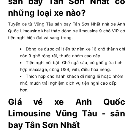
sân bay Tân Sơn Nhất có
những loại xe nào?
05:15
10/08/2026
10/08
08:10
(2 giờ 55 phút)
Tuyến xe từ Vũng Tàu sân bay Tân Sơn Nhất nhà xe Anh
Vũng Tàu
Sân bay Tân Sơn Nhất
Quốc Limousine khai thác dòng xe limousine 9 chỗ VIP có
Hải Vân Vũng Tàu
Limousine 11 chỗ
tiện nghi hiện đại và sang trọng.
Dòng xe được cải tiến từ nền xe 16 chỗ thành chỉ
Chọn mua
1
Giá vé:
250.000
Còn trống:
còn 9 ghế rộng rãi, thuộc nhóm cao cấp.
Tiện nghi nổi bật: Ghế ngả sâu, có ghế giữa tích
hợp massage, cổng USB, wifi, điều hòa riêng.
05:30
10/08/2026
10/08
08:25
(2 giờ 55 phút)
Thích hợp cho hành khách đi riêng lẻ hoặc nhóm
Vũng Tàu
Sân bay Tân Sơn Nhất
nhỏ, muốn trải nghiệm dịch vụ tiện nghi cao cấp
Hải Vân Vũng Tàu
Limousine 11 chỗ
hơn.
Giá vé xe Anh Quốc
Chọn mua
2
Giá vé:
250.000
Còn trống:
Limousine Vũng Tàu - sân
bay Tân Sơn Nhất
06:00
10/08/2026
10/08
08:15
(2 giờ 15 phút)