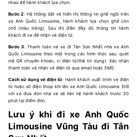
Chọn mua
5
Giá vé:
230.000
Còn trống:
nhau để hành khách lựa chọn.
Bước 2
: Hệ thống đặt vé hiển thị thông tin ghế ngồi trên
xe Anh Quốc Limousine, hành khách lựa chọn ghế còn
09:00
10/08/2026
10/08
11:50
(2 giờ 50 phút)
chỗ (màu trắng). Sau đó điền đầy đủ thông tin hành
Văn phòng Vũng
Sân bay Tân Sơn
khách đi xe để nhận vé điện tử.
Tàu
Nhất
Bước 3
: Thanh toán vé xe đi Tân Sơn Nhất nhà xe Anh
Anh Quốc Limousine
Limousine 9 chỗ
Quốc Limousine theo một trong các hình thức sau: quét
mã QR chuyển khoản, ví điện tử/thẻ tín dụng). Xác nhận
Chọn mua
2
Giá vé:
210.000
Còn trống:
thanh toán và nhận vé điện tử qua email hoặc SMS.
Cách sử dụng vé điện tử
: Hành khách xuất trình vé điện
tử hoặc số điện thoại khi lên xe Anh Quốc Limousine. Đối
09:00
10/08/2026
10/08
11:55
(2 giờ 55 phút)
với xe đưa đón nhà xe sẽ liên hệ hành khách trước 30
Vũng Tàu
Sân bay Tân Sơn Nhất
phút tại điểm đón.
Hải Vân Vũng Tàu
Limousine 9 chỗ
Lưu ý khi đi xe Anh Quốc
Chọn mua
5
Giá vé:
230.000
Còn trống:
Limousine Vũng Tàu đi Tân