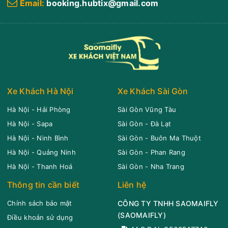
Văn phòng Vũng
Sân bay Tân Sơn
Email:
booking.hubtix@gmail.com
Tàu
Nhất
Anh Quốc Limousine
Limousine 9 chỗ
Chọn mua
4
Giá vé:
210.000
Còn trống:
Xe Khách Hà Nội
Xe Khách Sài Gòn
11:00
10/08/2026
10/08
13:55
(2 giờ 55 phút)
Vũng Tàu
Sân bay Tân Sơn Nhất
Hà Nội - Hải Phòng
Sài Gòn Vũng Tàu
Hải Vân Vũng Tàu
Hà Nội - Sapa
Sài Gòn - Đà Lạt
Limousine 9 chỗ
Hà Nội - Ninh Bình
Sài Gòn - Buôn Ma Thuột
Chọn mua
8
Giá vé:
230.000
Còn trống:
Hà Nội - Quảng Ninh
Sài Gòn - Phan Rang
Hà Nội - Thanh Hoá
Sài Gòn - Nha Trang
Thông tin cần biết
Liên hệ
11:00
10/08/2026
10/08
13:15
(2 giờ 15 phút)
Văn phòng Hoa Mai
Sân bay Tân
Chính sách bảo mật
CÔNG TY TNHH SAOMAIFLY
Vũng Tàu
Sơn Nhất
(
SAOMAIFLY
)
Điều khoản sử dụng