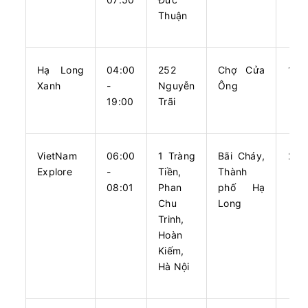
Minh Châu Limousine
Limousine 22 chỗ
Thuận
Chọn mua
20
Giá vé:
310.000
Còn trống:
+
Hạ Long
04:00
252
Chợ Cửa
180
Xanh
-
Nguyễn
Ông
06:00
10/08/2026
10/08
08:30
(2 giờ 30 phút)
19:00
Trãi
Văn Phòng Long
Văn phòng Hạ
Biên
Long
VietNam
06:00
1 Tràng
Bãi Cháy,
240
Phúc Xuyên
Limousine 10 chỗ *
Explore
-
Tiền,
Thành
08:01
Phan
phố Hạ
Chọn mua
8
Giá vé:
320.000
Còn trống:
Chu
Long
Trinh,
Hoàn
06:00
10/08/2026
10/08
09:10
(3 giờ 10 phút)
Kiếm,
VP 154 Trung
Văn phòng Quảng
Hà Nội
Kính
Ninh
Hà Lan
VIP Limousine 10 chỗ