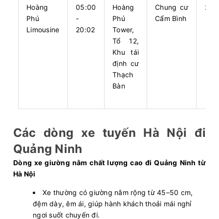
Hoàng
05:00
Hoàng
Chung cư
240
07:00
10/08/2026
10/08
10:00
(3 giờ)
Phú
-
Phú
Cẩm Bình
Limousine
20:02
Tower,
Văn phòng Số 1 Nguyễn
Hạ
Tổ 12,
Hoàng
Long
Khu tái
Cửa Ông Limousine
VIP Limousine 9 chỗ
định cư
Thạch
Chọn mua
9
Giá vé:
280.000
Còn trống:
Bàn
07:00
10/08/2026
10/08
10:10
(3 giờ 10 phút)
Các dòng xe tuyến Hà Nội đi
VP 154 Trung
Văn phòng Quảng
Kính
Ninh
Quảng Ninh
Hà Lan
VIP Limousine 10 chỗ
Dòng xe giường nằm chất lượng cao đi Quảng Ninh từ
Hà Nội
Chọn mua
4
Giá vé:
320.000
Còn trống:
Xe thường có giường nằm rộng từ 45–50 cm,
đệm dày, êm ái, giúp hành khách thoải mái nghỉ
ngơi suốt chuyến đi.