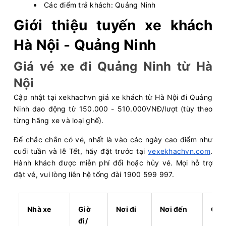
Các điểm trả khách: Quảng Ninh
03:00
10/08/2026
10/08
06:00
(3 giờ)
Giới thiệu tuyến xe khách
Văn phòng Số 1 Nguyễn
Hạ
Hà Nội - Quảng Ninh
Hoàng
Long
Cửa Ông Limousine
Giá vé xe đi Quảng Ninh từ Hà
VIP Limousine 9 chỗ
Nội
Chọn mua
9
Giá vé:
280.000
Còn trống:
Cập nhật tại xekhachvn giá xe khách từ Hà Nội đi Quảng
Ninh dao động từ 150.000 - 510.000VNĐ/lượt (tùy theo
từng hãng xe và loại ghế).
04:00
10/08/2026
10/08
08:15
(4 giờ 15 phút)
Văn phòng Hà Nội
Chợ Cửa Ông
Để chắc chắn có vé, nhất là vào các ngày cao điểm như
cuối tuần và lễ Tết, hãy đặt trước tại
vexekhachvn.com
.
Hạ Long Xanh
Sơ đồ 16 chỗ
Hành khách được miễn phí đổi hoặc hủy vé. Mọi hỗ trợ
đặt vé, vui lòng liên hệ tổng đài 1900 599 997.
Chọn mua
14
Giá vé:
220.000
Còn trống:
Nhà xe
Giờ
Nơi đi
Nơi đến
Giá 
04:00
10/08/2026
10/08
07:00
(3 giờ)
đi/