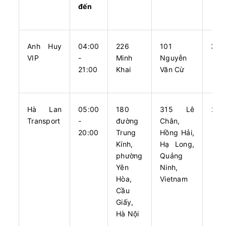
đến
Aeon Mall Long Biên
cảng Ao Tiên
Minh Châu Limousine
Limousine giường...
Anh Huy
04:00
226
101
300
Chọn mua
20
Giá vé:
310.000
Còn trống:
+
VIP
-
Minh
Nguyễn
21:00
Khai
Văn Cừ
05:00
10/08/2026
10/08
08:00
(3 giờ)
Văn phòng Số 1 Nguyễn
Hạ
Hà Lan
05:00
180
315 Lê
240
Hoàng
Long
Transport
-
đường
Chân,
Cửa Ông Limousine
VIP Limousine 9 chỗ
20:00
Trung
Hồng Hải,
Kính,
Hạ Long,
phường
Chọn mua
Quảng
9
Giá vé:
280.000
Còn trống:
Yên
Ninh,
Hòa,
Vietnam
Cầu
05:00
10/08/2026
10/08
07:30
(2 giờ 30 phút)
Giấy,
Văn phòng Long
Văn phòng Hạ
Hà Nội
Biên
Long