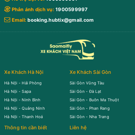
08:20
10/08/2026
10/08
11:05
(2 giờ 45 phút)
Phản ánh dịch vụ:
1900599997
Pan Pacific
Lô 41 Âu tàu ngủ đêm
Hà Nội
Tuần Châu
Email:
booking.hubtix@gmail.com
Thành An Limousine ( Halong
Limousine 9 chỗ
Bay)
Chọn mua
9
Giá vé:
240.000
Còn trống:
08:30
10/08/2026
10/08
11:00
(2 giờ 30 phút)
Xe Khách Hà Nội
Xe Khách Sài Gòn
Văn Phòng Long
Văn phòng Hạ
Hà Nội - Hải Phòng
Sài Gòn Vũng Tàu
Biên
Long
Hà Nội - Sapa
Sài Gòn - Đà Lạt
Phúc Xuyên
Ghế ngồi 8 chỗ...
Hà Nội - Ninh Bình
Sài Gòn - Buôn Ma Thuột
Hà Nội - Quảng Ninh
Sài Gòn - Phan Rang
Chọn mua
6
Giá vé:
290.000
Còn trống:
Hà Nội - Thanh Hoá
Sài Gòn - Nha Trang
Thông tin cần biết
Liên hệ
08:30
10/08/2026
10/08
11:30
(3 giờ)