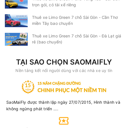
trọn gói, có tài xế riêng
Thuê xe Limo Green 7 chỗ Sài Gòn - Cần Thơ
08:00
10/08/2026
10/08
10:30
(2 giờ 30 phút)
miền Tây bao chuyến
Văn phòng Hà Nội
Văn phòng Hạ Long
Thuê xe Limo Green 7 chỗ Sài Gòn - Đà Lạt giá
Hạ Long Star Limousine
Limousine 9 chỗ
rẻ (bao chuyến)
Chọn mua
9
Giá vé:
280.000
Còn trống:
TẠI SAO CHỌN SAOMAIFLY
Nền tảng kết nối người dùng với các nhà xe uy tín
08:00
10/08/2026
10/08
10:40
(2 giờ 40 phút)
Nhà Hát Lớn Hà
Chợ Trung Tâm Uông
Nội
Bí
Phú Bình (Quảng Ninh)
Ghế ngồi 7 chỗ
SaoMaiFly được thành lập ngày 27/07/2015, Hình thành và
không ngừng phát triển ....
Chọn mua
6
Giá vé:
200.000
Còn trống: