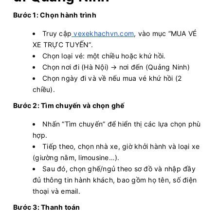
Hạ Long Star Limousine
Limousine 9 chỗ
Bước 1: Chọn hành trình
Chọn mua
9
Giá vé:
280.000
Còn trống:
Truy cập
vexekhachvn.com
, vào mục “MUA VÉ
XE TRỰC TUYẾN”.
Chọn loại vé: một chiều hoặc khứ hồi.
08:00
10/08/2026
10/08
10:30
(2 giờ 30 phút)
Chọn nơi đi (Hà Nội) → nơi đến (Quảng Ninh)
Chọn ngày đi và về nếu mua vé khứ hồi (2
Văn phòng Long
Văn phòng Hạ
chiều).
Biên
Long
Bước 2: Tìm chuyến và chọn ghế
Hạ Long Travel Limousine
Limousine 10 chỗ
Nhấn “Tìm chuyến” để hiển thị các lựa chọn phù
Chọn mua
6
Giá vé:
290.000
Còn trống:
hợp.
Tiếp theo, chọn nhà xe, giờ khởi hành và loại xe
(giường nằm, limousine…).
08:00
10/08/2026
10/08
13:54
(5 giờ 54 phút)
Sau đó, chọn ghế/ngủ theo sơ đồ và nhập đầy
đủ thông tin hành khách, bao gồm họ tên, số điện
Bãi xe số 1 Thiên
Văn phòng Đại lộ Hòa
thoại và email.
Hiền
Bình
Bước 3: Thanh toán
Hoàng Công
Xe 29 chỗ