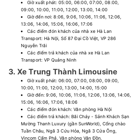
Giờ xuất phát: 05:00, 06:00, 07:00, 08:00,
Văn phòng Hà Đông
Cảng Ao Tiên
09:00, 10:00, 11:00, 12:00, 13:00, 14:00
Xuân Trường Limousine
Cabin đôi 24 phòng
Giờ đến nơi: 8:06, 9:06, 10:06, 11:06, 12:06,
13:06, 14:06, 15:06, 16:06, 17:06
Chọn mua
20
Giá vé:
510.000
Các điểm đón khách của nhà xe Hà Lan
Còn trống:
+
Transport: Hà Nội, Số 87 Đại Cồ Việt, VP 286
Nguyễn Trãi
02:16
10/08/2026
10/08
05:51
(3 giờ 35 phút)
Các điểm trả khách của nhà xe Hà Lan
Transport: VP Quảng Ninh
Văn phòng Hà Đông
Cảng Ao Tiên
3. Xe Trung Thành Limousine
Xuân Trường Limousine
Cabin đôi 24 phòng
Giờ xuất phát: 06:00, 07:00, 08:00, 09:00,
10:00, 11:00, 12:00, 13:00, 14:00, 15:00
Chọn mua
20
Giá vé:
510.000
Còn trống:
+
Giờ đến: 9:06, 10:06, 11:06, 12:06, 13:06, 14:06,
15:06, 16:06, 17:06, 18:06
Các điểm đón khách: Văn phòng Hà Nội
02:45
10/08/2026
10/08
08:39
(5 giờ 54 phút)
Các điểm trả khách: Bãi Cháy - Sảnh Khách Sạn
Bãi xe số 1 Thiên
Văn phòng Đại lộ Hòa
Mường Thanh Luxury (gần SunWorld), Cổng chào
Hiền
Bình
Tuần Châu, Ngã 3 Cứu Hỏa, Ngã 3 Cửa Ông,
Hoàng Công
Vincom Cẩm Phả, Văn phòng Vân Đồn.
Xe 29 chỗ