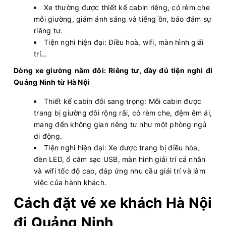
07:00
10/08/2026
10/08
10:00
(3 giờ)
Xe thường được thiết kế cabin riêng, có rèm che
Aeon Mall Long Biên
cảng Ao Tiên
mỗi giường, giảm ánh sáng và tiếng ồn, bảo đảm sự
riêng tư.
Minh Châu Limousine
Limousine 9 chỗ
Tiện nghi hiện đại: Điều hoà, wifi, màn hình giải
trí...
Chọn mua
9
Giá vé:
310.000
Còn trống:
Dòng xe giường nằm đôi: Riêng tư, đầy đủ tiện nghi đi
Quảng Ninh từ Hà Nội
07:00
10/08/2026
10/08
09:40
(2 giờ 40 phút)
Thiết kế cabin đôi sang trọng: Mỗi cabin được
Nhà Hát Lớn Hà
Chợ Trung Tâm Uông
trang bị giường đôi rộng rãi, có rèm che, đệm êm ái,
Nội
Bí
mang đến không gian riêng tư như một phòng ngủ
di động.
Phú Bình (Quảng Ninh)
Ghế ngồi 7 chỗ
Tiện nghi hiện đại: Xe được trang bị điều hòa,
đèn LED, ổ cắm sạc USB, màn hình giải trí cá nhân
Chọn mua
6
Giá vé:
200.000
Còn trống:
và wifi tốc độ cao, đáp ứng nhu cầu giải trí và làm
việc của hành khách.
Cách đặt vé xe khách Hà Nội
07:00
10/08/2026
10/08
09:30
(2 giờ 30 phút)
Văn phòng Hà Nội
Văn phòng Hạ Long
đi Quảng Ninh