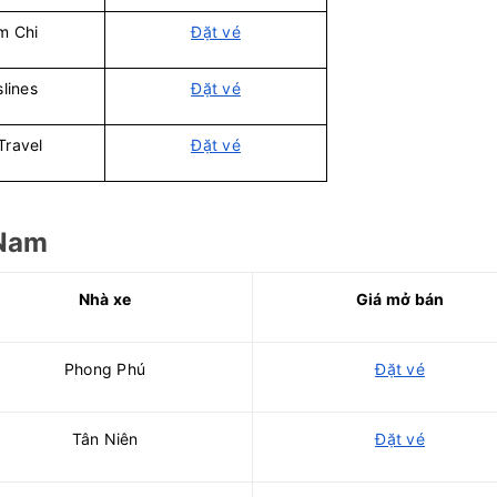
m Chi
Đặt vé
lines
Đặt vé
Travel
Đặt vé
 Nam
Nhà xe
Giá mở bán
Phong Phú
Đặt vé
Tân Niên
Đặt vé