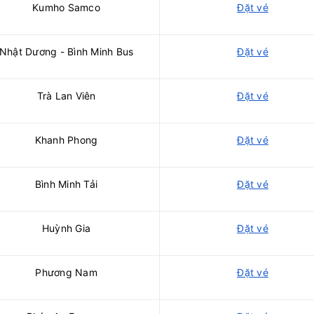
Kumho Samco
Đặt vé
Nhật Dương - Bình Minh Bus
Đặt vé
Trà Lan Viên
Đặt vé
Khanh Phong
Đặt vé
Bình Minh Tải
Đặt vé
Huỳnh Gia
Đặt vé
Phương Nam
Đặt vé