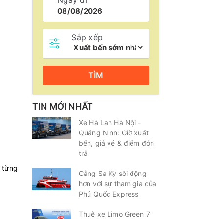
Ngày đi
Sắp xếp
TÌM
TIN MỚI NHẤT
Xe Hà Lan Hà Nội -
Quảng Ninh: Giờ xuất
bến, giá vé & điểm đón
trả
o từng
Cảng Sa Kỳ sôi động
hơn với sự tham gia của
Phú Quốc Express
Thuê xe Limo Green 7