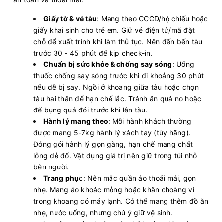
Giấy tờ & vé tàu
: Mang theo CCCD/hộ chiếu hoặc
giấy khai sinh cho trẻ em. Giữ vé điện tử/mã đặt
chỗ để xuất trình khi làm thủ tục. Nên đến bến tàu
trước 30 - 45 phút để kịp check-in.
Chuẩn bị sức khỏe & chống say sóng
: Uống
thuốc chống say sóng trước khi đi khoảng 30 phút
nếu dễ bị say. Ngồi ở khoang giữa tàu hoặc chọn
tàu hai thân để hạn chế lắc. Tránh ăn quá no hoặc
để bụng quá đói trước khi lên tàu.
Hành lý mang theo
: Mỗi hành khách thường
được mang 5-7kg hành lý xách tay (tùy hãng).
Đóng gói hành lý gọn gàng, hạn chế mang chất
lỏng dễ đổ. Vật dụng giá trị nên giữ trong túi nhỏ
bên người.
Trang phụ
c: Nên mặc quần áo thoải mái, gọn
nhẹ. Mang áo khoác mỏng hoặc khăn choàng vì
trong khoang có máy lạnh. Có thể mang thêm đồ ăn
nhẹ, nước uống, nhưng chú ý giữ vệ sinh.