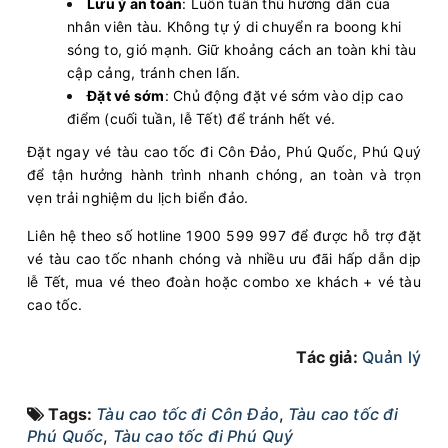
Lưu ý an toàn
: Luôn tuân thủ hướng dẫn của
nhân viên tàu. Không tự ý di chuyển ra boong khi
sóng to, gió mạnh. Giữ khoảng cách an toàn khi tàu
cập cảng, tránh chen lấn.
Đặt vé sớm
: Chủ động đặt vé sớm vào dịp cao
điểm (cuối tuần, lễ Tết) để tránh hết vé.
Đặt ngay vé tàu cao tốc đi Côn Đảo, Phú Quốc, Phú Quý
để tận hưởng hành trình nhanh chóng, an toàn và trọn
vẹn trải nghiệm du lịch biển đảo.
Liên hệ theo số hotline 1900 599 997 để được hỗ trợ đặt
vé tàu cao tốc nhanh chóng và nhiều ưu đãi hấp dẫn dịp
lễ Tết, mua vé theo đoàn hoặc combo xe khách + vé tàu
cao tốc.
Tác giả:
Quản lý
Tags:
Tàu cao tốc đi Côn Đảo
,
Tàu cao tốc đi
Phú Quốc
,
Tàu cao tốc đi Phú Quý