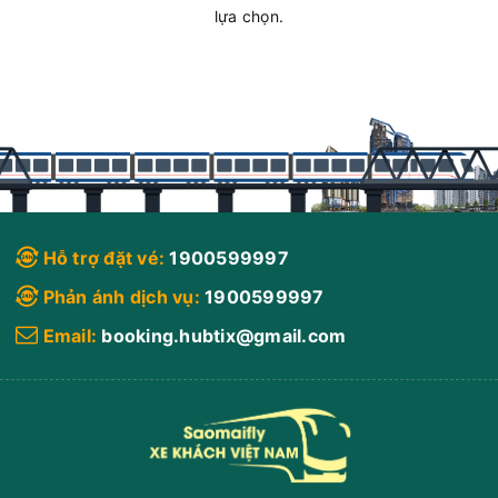
lựa chọn.
Hỗ trợ đặt vé:
1900599997
Phản ánh dịch vụ:
1900599997
Email:
booking.hubtix@gmail.com