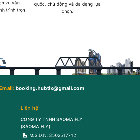
ch vụ vận
quốc, chủ động và đa dạng lựa
ua
h trình trọn
chọn.
/Q Bình
giờ)
ận 1
chỗ
ua
Email:
booking.hubtix@gmail.com
giờ)
ận 1
Liên hệ
chỗ
CÔNG TY TNHH SAOMAIFLY
(
SAOMAIFLY
)
ua
M.S.D.N: 3502517742