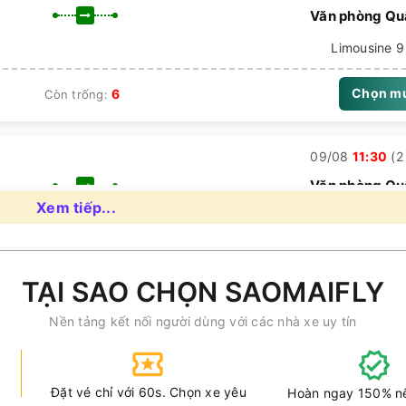
Văn phòng Qu
Limousine 9 
Chọn m
6
Còn trống:
Quận 2)
09/08
11:30
(2 
 tận nơi trong TP Vũng Tàu, phường Long Tâm, Bà Rịa…
Văn phòng Qu
n bay Tân Sơn Nhất
Xem tiếp...
Limousine 9 
ành từ văn phòng Vũng Tàu lúc 05:15 - 14:15
ành 05:15 - 14:15
Chọn m
2
Còn trống:
TẠI SAO CHỌN SAOMAIFLY
Nền tảng kết nối người dùng với các nhà xe uy tín
09/08
11:45
(2 
sine
Văn phòng Qu
Limousine 9 
Đặt vé chỉ với 60s. Chọn xe yêu
Hoàn ngay 150% n
vào các khung giờ 09:00, 11:00, 14:00