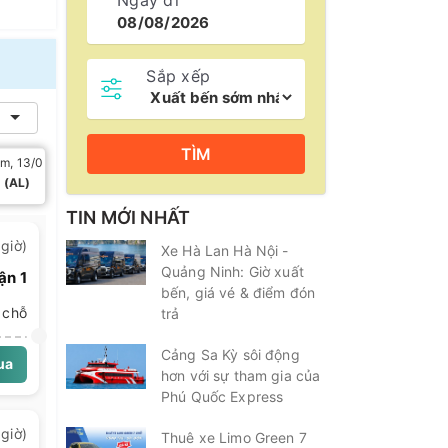
Ngày đi
Sắp xếp
TÌM
m, 13/08
Thứ sáu, 14/08
Thứ bảy, 15/08
Chủ nhật, 
 (AL)
7/7 (AL)
9/7 (AL)
11/7 (A
TIN MỚI NHẤT
giờ)
Xe Hà Lan Hà Nội -
Quảng Ninh: Giờ xuất
ận 1
bến, giá vé & điểm đón
chỗ
trả
Cảng Sa Kỳ sôi động
ua
hơn với sự tham gia của
Phú Quốc Express
giờ)
Thuê xe Limo Green 7