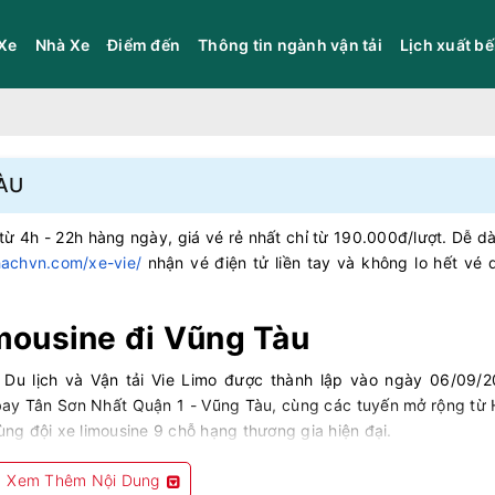
Xe
Nhà Xe
Điểm đến
Thông tin ngành vận tải
Lịch xuất b
TÀU
từ 4h - 22h hàng ngày, giá vé rẻ nhất chỉ từ 190.000đ/lượt. Dễ d
hachvn.com/xe-vie/
nhận vé điện tử liền tay và không lo hết vé 
imousine đi Vũng Tàu
Du lịch và Vận tải Vie Limo được thành lập vào ngày 06/09/2
ay Tân Sơn Nhất Quận 1 - Vũng Tàu, cùng các tuyến mở rộng từ
ùng đội xe limousine 9 chỗ hạng thương gia hiện đại.
hành, Quận 1, TP. HCM
Xem Thêm Nội Dung