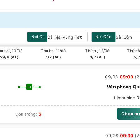
9997
om/xe-vie/
e Vie đang hoạt động
Nơi
Đi
Nơi
Đến
Bà Rịa-Vũng Tàu
Sài Gòn
hoạt động, tính tới thời điểm hiện tại (8/2025):
ứ hai, 10/08
Thứ ba, 11/08
Thứ tư, 12/08
Thứ nă
29/6 (AL)
1/7 (AL)
3/7 (AL)
5/7
suất 30 - 60 phút/chuyến)
09/08
09:00
(2 
suất 30 - 60 phút/chuyến)
Văn phòng Qu
ờ cao điểm
Limousine 9 
ỗ)
Chọn m
5
Còn trống:
09/08
09:30
(2 