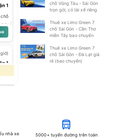
chỗ Vũng Tàu - Sài Gòn
ận 1
trọn gói, có tài xế riêng
chỗ
Thuê xe Limo Green 7
chỗ Sài Gòn - Cần Thơ
ua
miền Tây bao chuyến
Thuê xe Limo Green 7
giờ)
chỗ Sài Gòn - Đà Lạt giá
rẻ (bao chuyến)
ận 1
chỗ
ua
giờ)
ận 1
chỗ
ếu nhà xe
5000+ tuyến đường trên toàn