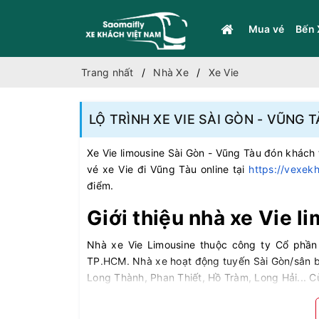
Mua vé
Bến 
Trang nhất
Nhà Xe
Xe Vie
LỘ TRÌNH XE VIE SÀI GÒN - VŨNG 
Xe Vie limousine Sài Gòn - Vũng Tàu đón khách 
vé xe Vie đi Vũng Tàu online tại
https://vexek
điểm.
Giới thiệu nhà xe Vie l
Nhà xe Vie Limousine thuộc công ty Cổ phần 
TP.HCM. Nhà xe hoạt động tuyến Sài Gòn/sân b
Long Thành, Phan Thiết, Hồ Tràm, Long Hải... C
- Địa chỉ
: 131 Nguyễn Thái Bình, Phường Bến T