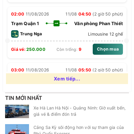
-
Thời gian di chuyển
: khoảng 2,5 - 3 tiếng (tuỳ điểm
đón/trả)
02:00
11/08/2026
11/08
04:50
(2 giờ 50 phút)
-
Điểm đón/trả
: Xem chi tiết
Trạm Quận 1
Văn phòng Phan Thiết
tại:
https://vexekhachvn.com/muave/detail/
(chọn mục
Trung Nga
Limousine 12 ghế
điểm đón/trả)
-
Lịch chạy
: Sớm nhất lúc 04:00 và muộn nhất 23:00
Chọn mua
Giá vé:
250.000
9
Còn trống:
-
Khoảng cách tới bến xe
: khoảng 4,6km
-
Website đặt vé online
:
https://vexekhachvn.com/xe-
03:00
11/08/2026
11/08
05:50
(2 giờ 50 phút)
trung-nga/
Xem tiếp...
Trạm Quận 1
Văn phòng Phan Thiết
- Đánh giá nhà xe Trung Nga
: 4.7/5.0 đánh giá
Trung Nga
Giường Nằm 40 Chỗ
TIN MỚI NHẤT
- Ưu đãi khi đặt vé tại Xe Khách Việt Nam
: đặt vé sớm, ưu
đãi cho học sinh/sinh viên, combo vé xe + vé tàu cao
Chọn mua
Giá vé:
200.000
20
Còn trống:
+
Xe Hà Lan Hà Nội - Quảng Ninh: Giờ xuất bến,
tốc…
giá vé & điểm đón trả
Các tuyến đường xe Trung
03:00
11/08/2026
11/08
06:20
(3 giờ 20 phút)
Cảng Sa Kỳ sôi động hơn với sự tham gia của
Phú Quốc Express