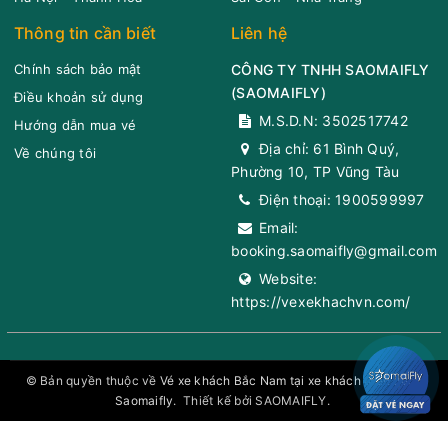
Petrolimex 102
Thông tin cần biết
Liên hệ
09:00
11/08/2026
11/08
12:20
(3 giờ 20 phút)
Quốc lộ 1A, Bình
Chính sách bảo mật
CÔNG TY TNHH SAOMAIFLY
Trạm
Cảng tàu Phan Thiết (Đảo Phú
Thuận
(
SAOMAIFLY
)
Điều khoản sử dụng
Quận 1
Quý)
M.S.D.N: 3502517742
Hướng dẫn mua vé
Trung Nga
Cổng Chữ Y
05:58
Xem vị trí
Giường Nằm 40 Chỗ
Địa chỉ:
61 Bình Quý,
Về chúng tôi
Phường 10, TP Vũng Tàu
Đức Long, Thành
Chọn mua
Giá vé:
200.000
20
Còn trống:
+
phố Phan Thiết,
Điện thoại:
1900599997
Bình Thuận, Bình
Email:
Thuận
booking.saomaifly@gmail.com
09:00
11/08/2026
11/08
11:50
(2 giờ 50 phút)
Website:
Trạm Quận 1
Văn phòng Phan Thiết
Ngã 3 Tiến Lợi
05:56
Xem vị trí
https://vexekhachvn.com/
Trung Nga
Giường Nằm 40 Chỗ
371 Trần Quý
Cáp, thôn tiến
Chọn mua
Giá vé:
200.000
20
Còn trống:
+
Hưng, Thành phố
© Bản quyền thuộc về
Vé xe khách Bắc Nam tại xe khách toàn quốc
Saomaifly
.
Thiết kế bởi SAOMAIFLY.
Phan Thiết, Bình
Thuận, Bình
10:00
11/08/2026
11/08
13:20
(3 giờ 20 phút)