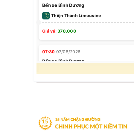
Bến xe Bình Dương
Thiện Thành Limousine
Giá vé:
370.000
07:30
07/08/2026
Bến xe Bình Dương
Thiện Thành Limousine
Giá vé:
370.000
07:30
07/08/2026
Bến xe Bình Dương
Các tuyến đường xe 
Thiện Thành Limousine
động