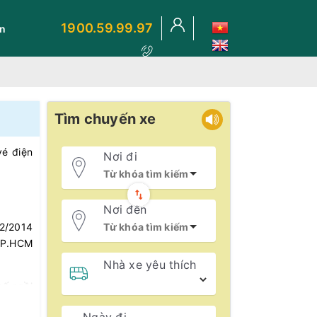
1900.59.99.97
ến
Tìm chuyến xe
vé điện
Nơi đi
Nơi đến
12/2014
 TP.HCM
Nhà xe yêu thích
hế ngồi