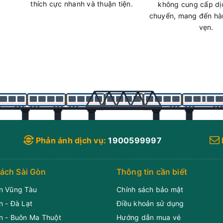
thích cực nhanh và thuận tiện.
không cung cấp dị
Chọn m
19
chuyển, mang đến hàn
Còn trống:
ộng các tuyến xe sau:
vẹn.
 Sài Gòn (Chiều đi)
07/08
14:00
(5 
Bến xe Tân 
3:00, 15:01, 17:01, 19:01, 21:01, 22:30
Limousine 24 p
Chọn m
14
Còn trống:
Phản ánh dịch vụ:
1900599997
07/08
14:00
(5 
Văn phòng Rạch
ách Sài Gòn
Thông tin cần biết
Limousine 24 p
n Vũng Tàu
Chính sách bảo mật
Chọn m
19
Còn trống:
n - Đà Lạt
Điều khoản sử dụng
n - Buôn Ma Thuột
Hướng dẫn mua vé