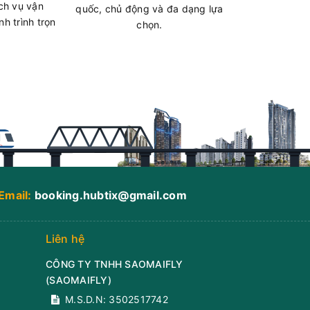
ch vụ vận
quốc, chủ động và đa dạng lựa
ua
h trình trọn
chọn.
giờ)
Hiệp
hòng
ua
Email:
booking.hubtix@gmail.com
giờ)
 Giá
Liên hệ
hòng
CÔNG TY TNHH SAOMAIFLY
(
SAOMAIFLY
)
ua
M.S.D.N: 3502517742