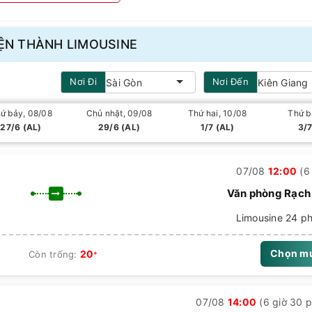
IỆN THÀNH LIMOUSINE
 Tân Phú
 39 Khu dân cư Phú Gia, đường Phan Thị Ràng, Rạch Giá, Kiên Gia
Nơi
Đi
Nơi
Đến
Sài Gòn
Kiên Giang
ứ bảy, 08/08
Chủ nhật, 09/08
Thứ hai, 10/08
Thứ b
, 11, Tân Bình, Tân Phú, Phú Nhuận, vòng xoay Phú Lâm, công viên 
27/6 (AL)
29/6 (AL)
1/7 (AL)
3/7
 An Sương, cầu Ông Lãnh, cầu Nguyễn Văn Cừ và cây xăng PV Oil
07/08
12:00
(6 
 xe Tân Hiệp, nội thành thành phố Rạch Giá.
Văn phòng Rạch
Limousine 24 p
Chọn m
20
Còn trống:
+
07/08
14:00
(6 giờ 30 p