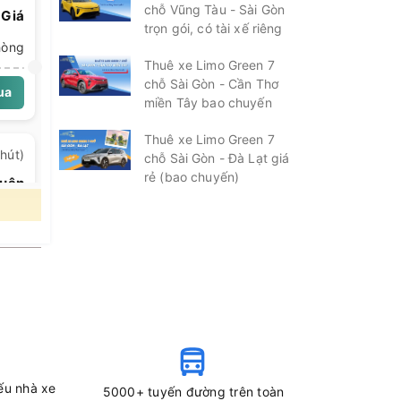
chỗ Vũng Tàu - Sài Gòn
 Giá
trọn gói, có tài xế riêng
hòng
Thuê xe Limo Green 7
chỗ Sài Gòn - Cần Thơ
ua
miền Tây bao chuyến
Thuê xe Limo Green 7
hút)
chỗ Sài Gòn - Đà Lạt giá
rẻ (bao chuyến)
huận
hòng
ua
hút)
 80)
oạt
hòng
ếu nhà xe
5000+ tuyến đường trên toàn