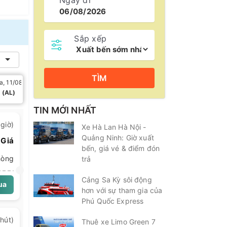
Ngày đi
Sắp xếp
ng
TÌM
a, 11/08
Thứ tư, 12/08
Thứ năm, 13/08
Thứ sáu, 1
Gia
 (AL)
5/7 (AL)
7/7 (AL)
9/7 (AL
 Sân
TIN MỚI NHẤT
giờ)
Xe Hà Lan Hà Nội -
Quảng Ninh: Giờ xuất
 Giá
bến, giá vé & điểm đón
hòng
trả
Cảng Sa Kỳ sôi động
ua
hơn với sự tham gia của
Phú Quốc Express
hút)
Thuê xe Limo Green 7