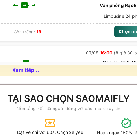
Văn phòng Rạch
Limousine 24 p
Chọn m
19
Còn trống:
07/08
16:00
(8 giờ 30 p
Bến xe Vĩnh T
Xem tiếp...
Limousine 24 p
Chọn m
19
Còn trống:
TẠI SAO CHỌN SAOMAIFLY
Nền tảng kết nối người dùng với các nhà xe uy tín
07/08
13:00
(5 giờ 30 p
Nhà xe Thiện Thành Limousine
Tân Hiệp (Quốc lộ
Thiện Thành Limousine đang h
Limousine 24 p
Đặt vé chỉ với 60s. Chọn xe yêu
Hoàn ngay 150% n