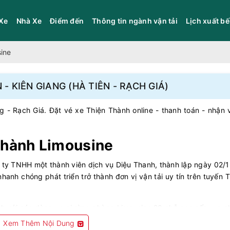
Xe
Nhà Xe
Điểm đến
Thông tin ngành vận tải
Lịch xuất b
ine
- KIÊN GIANG (HÀ TIÊN - RẠCH GIÁ)
 - Rạch Giá. Đặt vé xe Thiện Thành online - thanh toán - nhận 
Thành Limousine
 ty TNHH một thành viên dịch vụ Diệu Thanh, thành lập ngày 02/
nhanh chóng phát triển trở thành đơn vị vận tải uy tín trên tuyến
h với các dòng xe giường phòng Limousine 20 chỗ cao cấp, xe g
Xem Thêm Nội Dung