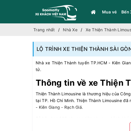
Mua vé
Bến 
Trang nhất
Nhà Xe
Xe Thiện Thành Limous
LỘ TRÌNH XE THIỆN THÀNH SÀI GÒN 
Nhà xe Thiện Thành tuyến TP.HCM - Kiên Giang
tử.
Thông tin về xe Thiện 
Thiện Thành Limousine là thương hiệu của Công
tại TP. Hồ Chí Minh. Thiện Thành Limousine đã 
- Kiên Giang - Rạch Giá.
Sở hữu hơn 100 phương tiện phục vụ hành khác
7 - 16 chỗ, giường nằm 25 - 35 giường…