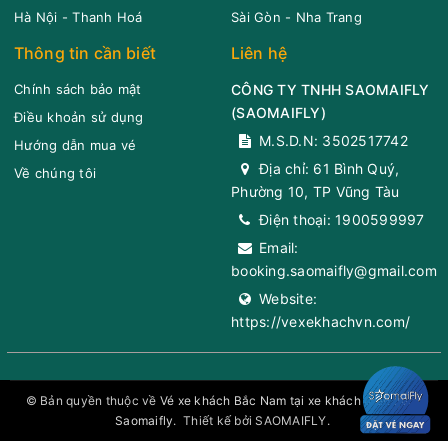
Hà Nội - Thanh Hoá
Sài Gòn - Nha Trang
Ngã 4 Lưu Chí
07:07
Xem vị trí
Thông tin cần biết
Liên hệ
Hiếu
Chính sách bảo mật
CÔNG TY TNHH SAOMAIFLY
Phường 10,
(
SAOMAIFLY
)
Điều khoản sử dụng
Thành phố Vũng
M.S.D.N: 3502517742
Hướng dẫn mua vé
Tàu, Bà Rịa -
Địa chỉ:
61 Bình Quý,
Về chúng tôi
Vũng Tàu, Việt
Phường 10, TP Vũng Tàu
Nam, Bà Rịa-
Điện thoại:
1900599997
Vũng Tàu
Email:
booking.saomaifly@gmail.com
Nhà thờ Long
07:42
Xem vị trí
Website:
Hương
https://vexekhachvn.com/
QL51, Kim Dinh,
Bà Rịa, Bà Rịa -
Vũng Tàu, Bà
© Bản quyền thuộc về
Vé xe khách Bắc Nam tại xe khách toàn quốc
Rịa-Vũng Tàu
Saomaifly
.
Thiết kế bởi SAOMAIFLY.