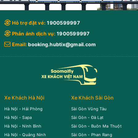
Thắng Tam -
TP.Vũng Tàu. ,
Bà Rịa-Vũng Tàu
Hỗ trợ đặt vé:
1900599997
Ngã 3 Long Sơn
07:50
Xem vị trí
Phản ánh dịch vụ:
1900599997
Email:
booking.hubtix@gmail.com
QL51, Tân Hải,
Tân Thành, Bà
Rịa - Vũng Tàu,
Vietnam, Bà Rịa-
Vũng Tàu
Ngã 3 Chinh
08:09
Xem vị trí
Phong
Xe Khách Hà Nội
Xe Khách Sài Gòn
Bà Rịa-Vũng Tàu
Hà Nội - Hải Phòng
Sài Gòn Vũng Tàu
Hà Nội - Sapa
Sài Gòn - Đà Lạt
Ngã 3 Mỹ Xuân
08:12
Xem vị trí
Hà Nội - Ninh Bình
Sài Gòn - Buôn Ma Thuột
Hà Nội - Quảng Ninh
Sài Gòn - Phan Rang
Bà Rịa-Vũng Tàu