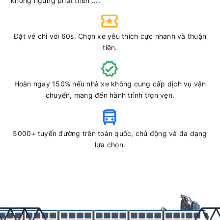
không ngừng phát triển ....
Định Quận, Tân Phú, Madagui, Bảo Lộc, Di Linh, Đức Trọng
và đến Đà Lạt.
Đà Lạt → Vũng Tàu
: Khởi hành từ Bến xe Liên tỉnh Đà Lạt, đi
Đặt vé chỉ với 60s. Chọn xe yêu thích cực nhanh và thuận
qua các địa điểm như Đức Trọng, Di Linh, Bảo Lộc,
tiện.
Madagui, Tân Phú, Định Quân, Gia Kiệm, Long Khánh, Châu
Đức và đến Vũng Tàu.
Hoàn ngay 150% nếu nhà xe không cung cấp dịch vụ vận
Điểm đón/trả khách nhà xe
chuyển, mang đến hành trình trọn vẹn.
Thảo Hồng Vũng Tàu - Đà Lạt
Điểm đón khách
5000+ tuyến đường trên toàn quốc, chủ động và đa dạng
lựa chọn.
Tên điểm
Thời gian
Vị trí
Bến xe Vũng Tàu
07:00
Xem vị trí
192 Nam Kỳ Khởi
Nghĩa – Phường