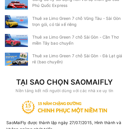
Phú Quốc Express
-
Lịch chạy
: Sáng: 6h30, 7h30, 8h30, Trưa: 13h, 15h, Tối:
19h30, 20h, 21h
Thuê xe Limo Green 7 chỗ Vũng Tàu - Sài Gòn
-
Điểm đón - trả khách
: Xem
trọn gói, có tài xế riêng
tại:
https://vexekhachvn.com/muave/detail/
(mục điểm
Thuê xe Limo Green 7 chỗ Sài Gòn - Cần Thơ
đón/trả)
miền Tây bao chuyến
-
Website đặt vé online
:
https://vexekhachvn.com/xe-
thao-hong/
Thuê xe Limo Green 7 chỗ Sài Gòn - Đà Lạt giá
rẻ (bao chuyến)
- Đánh giá nhà xe Thảo Hồng
: 3.7/5 dựa trên 431 đánh giá
- Ưu đãi khi đặt vé tại Xe Khách Việt Nam
: đặt vé sớm, ưu
TẠI SAO CHỌN SAOMAIFLY
đãi cho học sinh/sinh viên, combo vé xe + vé tàu cao tốc…
Nền tảng kết nối người dùng với các nhà xe uy tín
Các tuyến đường xe Thảo
Hồng đang hoạt động
Vũng Tàu → Đà Lạt
: Khởi hành từ Bến xe Vũng Tàu, đi qua
SaoMaiFly được thành lập ngày 27/07/2015, Hình thành và
các địa điểm như Bà Rịa, Châu Đức, Long Khánh, Gia Kiệm,