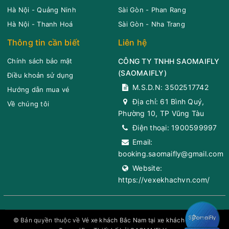
AEON MALL Bình Dương
Bến xe Phù Cát
Hà Nội - Quảng Ninh
Sài Gòn - Phan Rang
Vòng Xoay Gò
18:00
Xem vị trí
Tài Phát Limousine
Limousine 24 Phòng...
Đậu
Hà Nội - Thanh Hoá
Sài Gòn - Nha Trang
Thông tin cần biết
Liên hệ
Ba Mươi Tháng
Chọn mua
Giá vé:
490.000
11
Còn trống:
Tư, Phú Thọ, TX.
Chính sách bảo mật
CÔNG TY TNHH SAOMAIFLY
Thủ Dầu Một,
(
SAOMAIFLY
)
Điều khoản sử dụng
Bình Dương,
18:12
08/08/2026
09/08
06:40
(12 giờ 28 phút)
M.S.D.N: 3502517742
Hướng dẫn mua vé
Vietnam, Bình
AEON MALL Bình
Văn phòng Bình
Địa chỉ:
61 Bình Quý,
Dương
Về chúng tôi
Dương
Định
Phường 10, TP Vũng Tàu
Tài Phát Limousine
Limousine 24 Phòng...
Điện thoại:
1900599997
Ngã 4 Địa Chất
18:03
Xem vị trí
Email:
QL13, Bình
Chọn mua
Giá vé:
490.000
11
Còn trống:
booking.saomaifly@gmail.com
Dương
Website:
https://vexekhachvn.com/
18:12
08/08/2026
09/08
04:45
(10 giờ 33 phút)
Ngã 3 Suối Giữa
17:45
Xem vị trí
AEON MALL Bình Dương
Big C Quy Nhơn
QL13, Bình
© Bản quyền thuộc về
Vé xe khách Bắc Nam tại xe khách toàn quốc
Dương
Tài Phát Limousine
Limousine 24 Phòng...