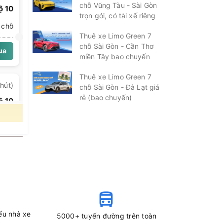
chỗ Vũng Tàu - Sài Gòn
ộ 10
trọn gói, có tài xế riêng
0 km.
 chỗ
Thuê xe Limo Green 7
chỗ Sài Gòn - Cần Thơ
ua
miền Tây bao chuyến
ừ Hà
Thuê xe Limo Green 7
hút)
chỗ Sài Gòn - Đà Lạt giá
rẻ (bao chuyến)
ộ 10
 chỗ
ua
hút)
ộ 10
 chỗ
ếu nhà xe
5000+ tuyến đường trên toàn