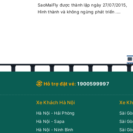
Điểm trả khách
SaoMaiFly được thành lập ngày 27/07/2015,
Giá vé:
170.000
Hình thành và không ngừng phát triển ....
Tên điểm
05:36
08/08/2026
VP Thái Bình
88 Trương Công Giai
237 Trần Thái Tông, Thái Bình
Phiệt Học
Giá vé:
170.000
Điểm trung chuyển trả kh
Hỗ trợ đặt vé:
1900599997
05:37
08/08/2026
Tên điểm
88 Trương Công Giai
Xe Khách Hà Nội
Xe Kh
Trả hành khách trong thành phố
Phiệt Học
Thái Bình (bán kính 8km)
Hà Nội - Hải Phòng
Sài Gò
Giá vé:
170.000
Hà Nội - Sapa
Thành phố Thái Bình, Thái Bình
Sài Gò
Hà Nội - Ninh Bình
Sài Gò