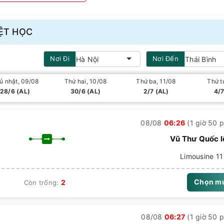
7
IỆT HỌC
Nơi
Đi
Nơi
Đến
Hà Nội
Thái Bình
ủ nhật, 09/08
Thứ hai, 10/08
Thứ ba, 11/08
Thứ t
(tuỳ điểm đón/trả)
28/6 (AL)
30/6 (AL)
2/7 (AL)
4/7
08/08
06:26
(1 giờ 50 p
hachvn.com/muave/detail/
(mục điểm đón/trả)
Vũ Thư Quốc l
om/xe-phiet-hoc/
Limousine 11
Chọn m
2
Còn trống:
 vé sớm, ưu đãi cho học sinh/sinh viên, combo vé xe + vé tàu cao 
iệt Học đang hoạt động
08/08
06:27
(1 giờ 50 p