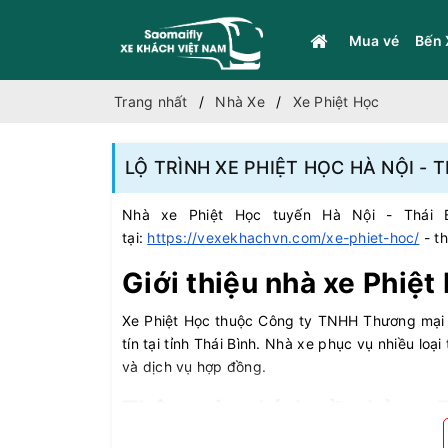
Mua vé
Bến 
Trang nhất
Nhà Xe
Xe Phiệt Học
LỘ TRÌNH XE PHIỆT HỌC HÀ NỘI - T
Nhà xe Phiệt Học tuyến Hà Nội - Thái B
tại:
https://vexekhachvn.com/xe-phiet-hoc/
- th
Giới thiệu nhà xe Phiệt
Xe Phiệt Học thuộc Công ty TNHH Thương mại v
tín tại tỉnh Thái Bình. Nhà xe phục vụ nhiều lo
và dịch vụ hợp đồng.
Thông tin chính về nhà xe 
- Địa chỉ nhà xe Phiệt Học
: Trụ sở: 235 Trần Thá