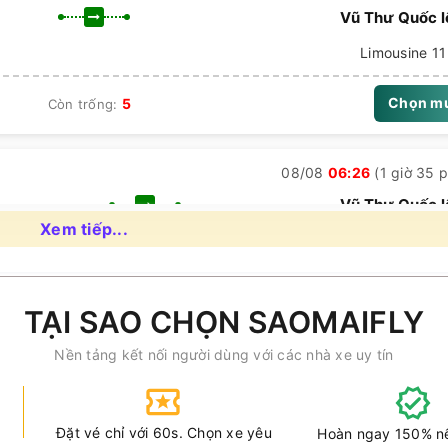
Vũ Thư Quốc l
hố Cổ…) đi Thái Bình, thời gian di chuyển 2 tiếng, khoảng cách 13
Limousine 11
tiếng, khoảng cách 160km.
Chọn m
5
Còn trống:
am Định và chiều ngược lại.
à xe Phiệt Học đi Thái Bình t
08/08
06:26
(1 giờ 35 p
Vũ Thư Quốc l
Xem tiếp...
Limousine 11
Chọn m
2
Thời gian
Vị trí
Còn trống:
TẠI SAO CHỌN SAOMAIFLY
04:30
Xem vị trí
Nền tảng kết nối người dùng với các nhà xe uy tín
08/08
06:27
(1 giờ 35 p
Vũ Thư Quốc l
Limousine 11
Đặt vé chỉ với 60s. Chọn xe yêu
Hoàn ngay 150% n