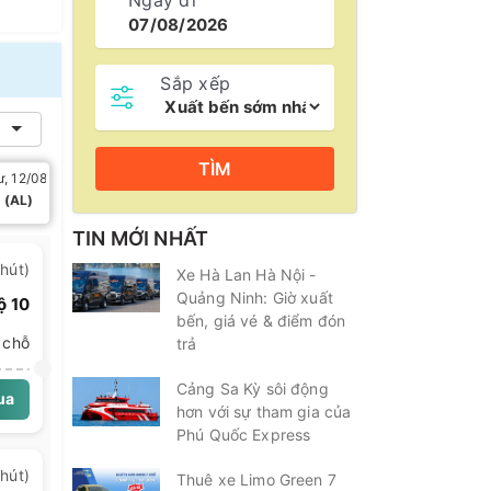
Ngày đi
Sắp xếp
TÌM
ư, 12/08
Thứ năm, 13/08
Thứ sáu, 14/08
Thứ bảy, 1
 (AL)
6/7 (AL)
8/7 (AL)
10/7 (A
TIN MỚI NHẤT
hút)
Xe Hà Lan Hà Nội -
Quảng Ninh: Giờ xuất
ộ 10
bến, giá vé & điểm đón
 chỗ
trả
Cảng Sa Kỳ sôi động
ua
tốc…
hơn với sự tham gia của
Phú Quốc Express
hút)
Thuê xe Limo Green 7