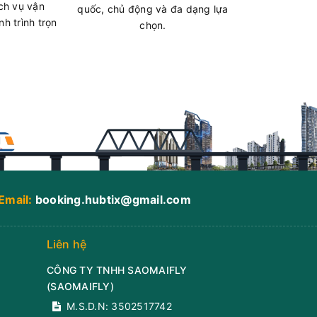
ch vụ vận
quốc, chủ động và đa dạng lựa
ua
h trình trọn
chọn.
hút)
ộ 10
 chỗ
ua
Email:
booking.hubtix@gmail.com
hút)
ộ 10
Liên hệ
 chỗ
CÔNG TY TNHH SAOMAIFLY
(
SAOMAIFLY
)
ua
M.S.D.N: 3502517742