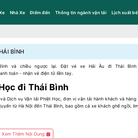
Xe
Nhà Xe
Điểm đến
Thông tin ngành vận tải
Lịch xuất b
HÁI BÌNH
ình và chiều ngược lại. Đặt vé xe Hải Âu đi Thái Bình 
anh toán - nhận vé điện tử liền tay.
 Học đi Thái Bình
à Dịch vụ Vận tải Phiệt Học, đơn vị vận tải hành khách và hàng
ại tuyến từ Hà Nội đến Thái Bình, bao gồm cả xe khách ghế ngồi, li
Phiệt Học
:
Xem Thêm Nội Dung
i Tông, Tp. Thái Bình