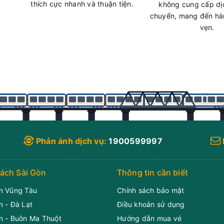
thích cực nhanh và thuận tiện.
không cung cấp dị
Chọn m
5
chuyển, mang đến hàn
Còn trống:
vẹn.
Thời gian
Vị trí
08/08
07:26
(1 giờ 50 p
06:10
Xem vị trí
Vũ Thư Quốc l
Limousine 11
Chọn m
4
Còn trống:
ách
Phản ánh dịch vụ:
1900599997
08/08
07:27
(1 giờ 50 p
Thời gian
Vị trí
Vũ Thư Quốc l
ách Sài Gòn
Thông tin cần biết
07:30
Xem vị trí
Limousine 11
n Vũng Tàu
Chính sách bảo mật
Chọn m
2
Còn trống:
n - Đà Lạt
Điều khoản sử dụng
n - Buôn Ma Thuột
Hướng dẫn mua vé