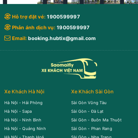
Văn phòng Hà Nội
Văn phòng Ninh Bình
Văn phòng Ninh
07:20
Xem vị trí
Hỗ trợ đặt vé:
1900599997
Ninh Bình Car
Limousine 11 chỗ
Bình
Phản ánh dịch vụ:
1900599997
Số 35, ngõ 42
Chọn mua
Giá vé:
190.000
11
Còn trống:
Email:
booking.hubtix@gmail.com
đường Đào Duy
Từ, Ninh Bình
12:00
09/08/2026
09/08
13:20
(1 giờ 20 phút)
Văn phòng Hà Nội
Văn phòng Ninh Bình
Ninh Bình Car
Limousine 11 chỗ
Điểm trung chuyển trả khách
Xe Khách Hà Nội
Xe Khách Sài Gòn
Chọn mua
Giá vé:
190.000
7
Còn trống:
Hà Nội - Hải Phòng
Sài Gòn Vũng Tàu
Tên điểm
Thời gian
Vị trí
Hà Nội - Sapa
Sài Gòn - Đà Lạt
12:01
09/08/2026
09/08
13:21
(1 giờ 20 phút)
Hà Nội - Ninh Bình
Sài Gòn - Buôn Ma Thuột
Văn phòng Hà Nội
Văn phòng Ninh Bình
Trại Giam Ninh
07:40
Xem vị trí
Hà Nội - Quảng Ninh
Sài Gòn - Phan Rang
Ninh Bình Car
Limousine 11 chỗ
Khánh
Hà Nội - Thanh Hoá
Sài Gòn - Nha Trang