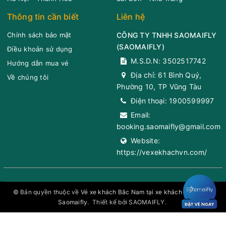
Thôn Dưỡng
Thông tin cần biết
Liên hệ
Chọn mua
Giá vé:
190.000
11
Còn trống:
Thượng, Ninh
Chính sách bảo mật
CÔNG TY TNHH SAOMAIFLY
Bình
(
SAOMAIFLY
)
Điều khoản sử dụng
13:00
09/08/2026
09/08
14:20
(1 giờ 20 phút)
M.S.D.N: 3502517742
Hướng dẫn mua vé
Đền Vua Đinh,
07:40
Xem vị trí
Văn phòng Hà Nội
Văn phòng Ninh Bình
Địa chỉ:
61 Bình Quý,
Vua Lê
Về chúng tôi
Phường 10, TP Vũng Tàu
Ninh Bình Car
Limousine 11 chỗ
Trường Yên (Bãi
Điện thoại:
1900599997
đỗ xe), Ninh Bình
Chọn mua
Giá vé:
190.000
11
Còn trống:
Email:
booking.saomaifly@gmail.com
Bến thuyền
07:30
Xem vị trí
Website:
Tràng An
13:01
09/08/2026
09/08
14:21
(1 giờ 20 phút)
https://vexekhachvn.com/
Văn phòng Hà Nội
Văn phòng Ninh Bình
Số 6 Tràng An,
Ninh Bình
Ninh Bình Car
Limousine 11 chỗ
© Bản quyền thuộc về
Vé xe khách Bắc Nam tại xe khách toàn quốc
Saomaifly
.
Thiết kế bởi SAOMAIFLY.
Ngã 3 Thanh
07:35
Xem vị trí
Chọn mua
Giá vé:
190.000
11
Còn trống:
Sơn