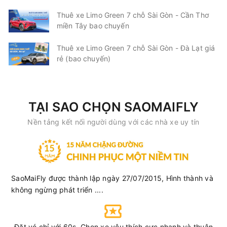
Thuê xe Limo Green 7 chỗ Sài Gòn - Cần Thơ
miền Tây bao chuyến
Thuê xe Limo Green 7 chỗ Sài Gòn - Đà Lạt giá
rẻ (bao chuyến)
TẠI SAO CHỌN SAOMAIFLY
Nền tảng kết nối người dùng với các nhà xe uy tín
SaoMaiFly được thành lập ngày 27/07/2015, Hình thành và
không ngừng phát triển ....
Đặt vé chỉ với 60s. Chọn xe yêu thích cực nhanh và thuận