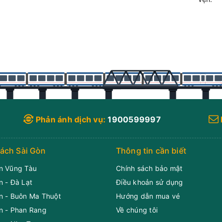
Phản ánh dịch vụ:
1900599997
ách Sài Gòn
Thông tin cần biết
n Vũng Tàu
Chính sách bảo mật
n - Đà Lạt
Điều khoản sử dụng
n - Buôn Ma Thuột
Hướng dẫn mua vé
n - Phan Rang
Về chúng tôi