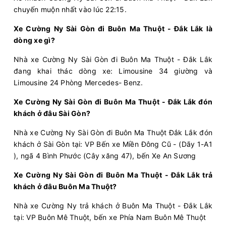
chuyến muộn nhất vào lúc 22:15.
Chọn mua
2
Giá vé:
450.000
Còn trống:
Xe Cường Ny Sài Gòn đi Buôn Ma Thuột - Đắk Lắk là
dòng xe gì?
20:00
09/08/2026
10/08
05:30
(9 giờ 30 phút)
Nhà xe Cường Ny Sài Gòn đi Buôn Ma Thuột - Đắk Lắk
đang khai thác dòng xe: Limousine 34 giường và
Bến xe An
Krông Búk (Dọc Quốc lộ
Limousine 24 Phòng Mercedes- Benz.
Sương
14)
Cường Ny
Limousine 34 giường
Xe Cường Ny Sài Gòn đi Buôn Ma Thuột - Đắk Lắk đón
khách ở đâu Sài Gòn?
Chọn mua
20
Giá vé:
380.000
Còn trống:
+
Nhà xe Cường Ny Sài Gòn đi Buôn Ma Thuột Đắk Lắk đón
khách ở Sài Gòn tại: VP Bến xe Miền Đông Cũ - (Dãy 1-A1
), ngã 4 Bình Phước (Cây xăng 47), bến Xe An Sương
20:00
09/08/2026
10/08
04:15
(8 giờ 15 phút)
Xe Cường Ny Sài Gòn đi Buôn Ma Thuột - Đắk Lắk trả
Bến xe An
Bến xe Phía Nam Buôn
khách ở đâu Buôn Ma Thuột?
Sương
Mê Thuột
Nhà xe Cường Ny trả khách ở Buôn Ma Thuột - Đắk Lắk
Cường Ny
Limousine 34 giường
tại: VP Buôn Mê Thuột, bến xe Phía Nam Buôn Mê Thuột