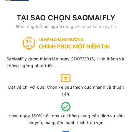
20:20
09/08/2026
10/08
05:20
(9 giờ)
Cổng Chào Bình
Bến xe Buôn
TẠI SAO CHỌN SAOMAIFLY
Dương
Hồ
Nền tảng kết nối người dùng với các nhà xe uy tín
Cường Ny
Limousine 24 Phòng...
Chọn mua
2
Giá vé:
450.000
Còn trống:
SaoMaiFly được thành lập ngày 27/07/2015, Hình thành và
20:20
09/08/2026
10/08
04:30
(8 giờ 10 phút)
không ngừng phát triển ....
Cổng Chào Bình
Bến xe Phía Nam Buôn
Dương
Mê Thuột
Đặt vé chỉ với 60s. Chọn xe yêu thích cực nhanh và thuận
Cường Ny
Limousine 24 Phòng...
tiện.
Chọn mua
2
Giá vé:
450.000
Còn trống:
Hoàn ngay 150% nếu nhà xe không cung cấp dịch vụ vận
chuyển, mang đến hành trình trọn vẹn.
20:20
09/08/2026
10/08
06:05
(9 giờ 45 phút)