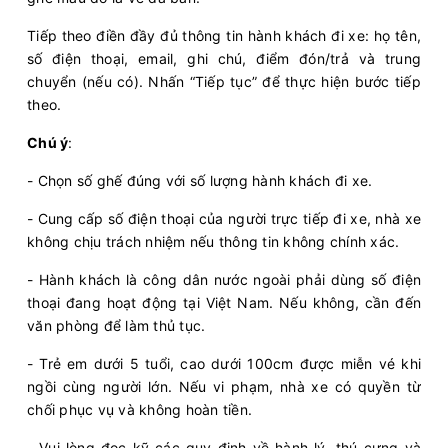
Tiếp theo điền đầy đủ thông tin hành khách đi xe: họ tên,
19:35
09/08/2026
10/08
04:40
(9 giờ 5 phút)
số điện thoại, email, ghi chú, điểm đón/trả và trung
AEON Mall Bình
Krông Búk (Dọc
chuyển (nếu có). Nhấn “Tiếp tục” để thực hiện bước tiếp
Dương Canary
Quốc lộ 14)
theo.
Cường Ny
Limousine 34 giường
Chú ý
:
Chọn mua
20
- Chọn số ghế đúng với số lượng hành khách đi xe.
Giá vé:
380.000
Còn trống:
+
- Cung cấp số điện thoại của người trực tiếp đi xe, nhà xe
không chịu trách nhiệm nếu thông tin không chính xác.
20:00
09/08/2026
10/08
05:40
(9 giờ 40 phút)
- Hành khách là công dân nước ngoài phải dùng số điện
Krông Búk
Văn phòng Bến xe Miền
thoại đang hoạt động tại Việt Nam. Nếu không, cần đến
(Dọc Quốc lộ
Đông Cũ - Dãy 1-A1
văn phòng để làm thủ tục.
14)
Cường Ny
Limousine 24 Phòng...
- Trẻ em dưới 5 tuổi, cao dưới 100cm được miễn vé khi
ngồi cùng người lớn. Nếu vi phạm, nhà xe có quyền từ
chối phục vụ và không hoàn tiền.
Chọn mua
2
Giá vé:
450.000
Còn trống:
- Vui lòng đọc kỹ các quy định về hành lý, thú cưng và