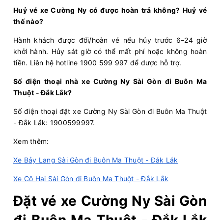
Chọn mua
20
Giá vé:
380.000
Còn trống:
+
Huỷ vé xe Cường Ny có được hoàn trả không? Huỷ vé
thế nào?
20:00
09/08/2026
10/08
06:05
(10 giờ 5 phút)
Hành khách được đổi/hoàn vé nếu hủy trước 6–24 giờ
khởi hành. Hủy sát giờ có thể mất phí hoặc không hoàn
Bến xe An Sương
Bến xe Ea H`leo
tiền. Liên hệ hotline 1900 599 997 để được hỗ trợ.
Cường Ny
Limousine 34 giường
Số điện thoại nhà xe Cường Ny Sài Gòn đi Buôn Ma
Thuột - Đắk Lắk?
Chọn mua
20
Giá vé:
380.000
Còn trống:
+
Số điện thoại đặt xe Cường Ny Sài Gòn đi Buôn Ma Thuột
- Đắk Lắk: 1900599997.
20:00
09/08/2026
10/08
04:25
(8 giờ 25 phút)
Xem thêm:
Bến xe An
Văn phòng Buôn Mê
Sương
Thuột
Xe Bảy Lang Sài Gòn đi Buôn Ma Thuột - Đắk Lắk
Cường Ny
Limousine 34 giường
Xe Cô Hai Sài Gòn đi Buôn Ma Thuột - Đắk Lắk
Đặt vé xe Cường Ny Sài Gòn
Chọn mua
20
Giá vé:
380.000
Còn trống:
+