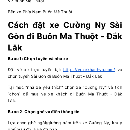
Chọn mua
20
VP Buôn Mê Thuột
Giá vé:
380.000
Còn trống:
+
Bến xe Phía Nam Buôn Mê Thuột
19:20
09/08/2026
10/08
03:30
(8 giờ 10 phút)
Cách đặt xe Cường Ny Sài
Cổng Chào Bình
Bến xe Phía Nam Buôn
Gòn đi Buôn Ma Thuột - Đắk
Dương
Mê Thuột
Lắk
Cường Ny
Limousine 34 giường
Bước 1: Chọn tuyến và nhà xe
Chọn mua
20
Giá vé:
380.000
Còn trống:
+
Đặt vé xe trực tuyến tại:
https://vexekhachvn.com/
và
chọn tuyến Sài Gòn đi Buôn Ma Thuột - Đắk Lắk
19:20
09/08/2026
10/08
04:40
(9 giờ 20 phút)
Tại mục “nhà xe yêu thích” chọn xe “Cường Ny” và tích
Cổng Chào Bình
Krông Búk (Dọc
“chọn” để mua vé xe khách đi Buôn Ma Thuột - Đắk
Dương
Quốc lộ 14)
Lắk.
Cường Ny
Limousine 34 giường
Bước 2: Chọn ghế và điền thông tin
Chọn mua
20
Giá vé:
380.000
Còn trống:
+
Lựa chọn ghế ngồi/giường nằm trên xe Cường Ny, lưu ý
ghế màu đỏ là vé đã bán.