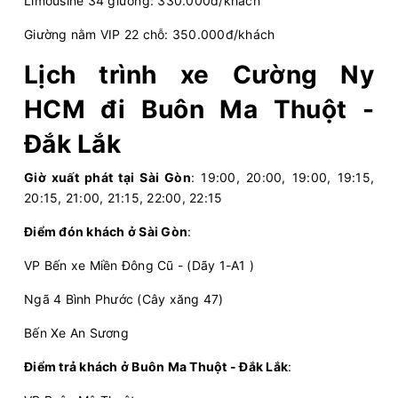
Limousine 34 giường: 330.000đ/khách
Chọn mua
20
Giá vé:
380.000
Còn trống:
+
Giường nằm VIP 22 chỗ: 350.000đ/khách
Lịch trình xe Cường Ny
19:00
09/08/2026
10/08
05:25
(10 giờ 25 phút)
HCM đi Buôn Ma Thuột -
Văn phòng Bến xe Miền
Văn phòng
Đắk Lắk
Đông Cũ - Dãy 1-A1
Chư Phả
Cường Ny
Limousine 34 giường
Giờ xuất phát tại Sài Gòn
: 19:00, 20:00, 19:00, 19:15,
20:15, 21:00, 21:15, 22:00, 22:15
Chọn mua
20
Giá vé:
380.000
Còn trống:
+
Điểm đón khách ở Sài Gòn
:
VP Bến xe Miền Đông Cũ - (Dãy 1-A1 )
19:20
09/08/2026
10/08
05:05
(9 giờ 45 phút)
Ngã 4 Bình Phước (Cây xăng 47)
Cổng Chào Bình
Bến xe Ea
Dương
H`leo
Bến Xe An Sương
Cường Ny
Limousine 34 giường
Điểm trả khách ở Buôn Ma Thuột - Đắk Lắk
: