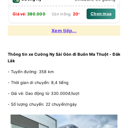
Chọn mua
20
Giá vé:
380.000
Còn trống:
+
Xem tiếp...
19:00
09/08/2026
10/08
04:40
(9 giờ 40 phút)
Krông Búk
Văn phòng Bến xe Miền
(Dọc Quốc lộ
Đông Cũ - Dãy 1-A1
Thông tin xe Cường Ny Sài Gòn đi Buôn Ma Thuột - Đắk
14)
Lắk
Cường Ny
Limousine 34 giường
- Tuyến đường: 358 km
Chọn mua
20
Giá vé:
380.000
Còn trống:
+
- Thời gian di chuyển: 8,4 tiếng
- Giá vé: Dao động từ 330.000đ/lượt
19:00
09/08/2026
10/08
03:30
(8 giờ 30 phút)
- Số lượng chuyến: 22 chuyến/ngày
Văn phòng Bến xe
Bến xe Phía
Miền Đông Cũ - Dãy
Nam Buôn Mê
1-A1
Thuột