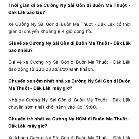
Bến xe An Sương
Văn phòng Chư Phả
Thời gian đi xe Cường Ny Sài Gòn đi Buôn Ma Thuột -
Đắk Lắk bao lâu?
Cường Ny
Limousine 34 giường
Xe Cường Ny Sài Gòn đi Buôn Ma Thuột - Đắk Lắk có thời
Chọn mua
20
Giá vé:
380.000
Còn trống:
+
gian di chuyển khoảng 8,4 giờ đồng hồ.
Giá vé xe Cường Ny Sài Gòn đi Buôn Ma Thuột - Đắk Lắk
bao nhiêu?
20:00
09/08/2026
10/08
06:00
(10 giờ)
Bến xe An Sương
Văn phòng Ea H'leo
Giá vé xe Cường Ny Sài Gòn đi Buôn Ma Thuột - Đắk Lắk
dao động từ 330.000đ/lượt/hành khách.
Cường Ny
Limousine 34 giường
Chuyến xe sớm nhất nhà xe Cường Ny Sài Gòn đi Buôn
Chọn mua
20
Giá vé:
380.000
Còn trống:
Ma Thuột - Đắk Lắk mấy giờ?
+
Nhà xe Cường Ny Sài Gòn đi Buôn Ma Thuột - Đắk Lắk
chuyến sớm nhất khởi hành vào lúc 19:00.
20:00
09/08/2026
10/08
06:00
(10 giờ)
Văn phòng Bến xe Miền
Văn phòng
Chuyến trễ nhất xe Cường Ny HCM đi Buôn Ma Thuột -
Đông Cũ - Dãy 1-A1
Ea H'leo
Đắk Lắk mấy giờ?
Cường Ny
Limousine 24 Phòng...
Xe khách Cường Ny Sài Gòn đi Buôn Ma Thuột - Đắk Lắk