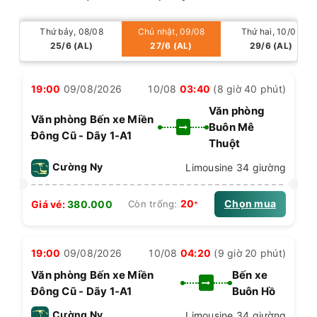
Thứ bảy, 08/08
Chủ nhật, 09/08
Thứ hai, 10/08
25/6 (AL)
27/6 (AL)
29/6 (AL)
19:00
09/08/2026
10/08
03:40
(8 giờ 40 phút)
Văn phòng
Văn phòng Bến xe Miền
Buôn Mê
Đông Cũ - Dãy 1-A1
Thuột
Cường Ny
Limousine 34 giường
Chọn mua
20
Giá vé:
380.000
Còn trống:
+
19:00
09/08/2026
10/08
04:20
(9 giờ 20 phút)
Văn phòng Bến xe Miền
Bến xe
Đông Cũ - Dãy 1-A1
Buôn Hồ
Cường Ny
Limousine 34 giường