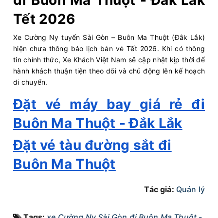
đi Buôn Ma Thuột - Đắk Lắk
20:00
09/08/2026
10/08
04:30
(8 giờ 30 phút)
Tết 2026
Văn phòng Bến xe
Bến xe Phía
Xe Cường Ny tuyến Sài Gòn – Buôn Ma Thuột (Đắk Lắk)
Miền Đông Cũ - Dãy
Nam Buôn Mê
hiện chưa thông báo lịch bán vé Tết 2026. Khi có thông
1-A1
Thuột
tin chính thức, Xe Khách Việt Nam sẽ cập nhật kịp thời để
Cường Ny
Limousine 24 Phòng...
hành khách thuận tiện theo dõi và chủ động lên kế hoạch
di chuyển.
Chọn mua
2
Giá vé:
450.000
Còn trống:
Đặt vé máy bay giá rẻ đi
Buôn Ma Thuột - Đắk Lắk
20:00
09/08/2026
10/08
05:20
(9 giờ 20 phút)
Văn phòng Bến xe Miền
Bến xe
Đặt vé tàu đường sắt đi
Đông Cũ - Dãy 1-A1
Buôn Hồ
Buôn Ma Thuột
Cường Ny
Limousine 24 Phòng...
Tác giả:
Quản lý
Chọn mua
2
Giá vé:
450.000
Còn trống:
Tags:
xe Cường Ny Sài Gòn đi Buôn Ma Thuột -