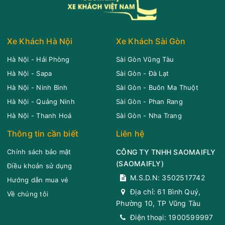
Dương
H'leo
Cường Ny
Limousine 24 Phòng...
Xe Khách Hà Nội
Xe Khách Sài Gòn
Chọn mua
2
Giá vé:
450.000
Còn trống:
Hà Nội - Hải Phòng
Sài Gòn Vũng Tàu
Hà Nội - Sapa
Sài Gòn - Đà Lạt
20:20
09/08/2026
10/08
06:25
(10 giờ 5 phút)
Hà Nội - Ninh Bình
Sài Gòn - Buôn Ma Thuột
Cổng Chào Bình
Văn phòng Chư
Hà Nội - Quảng Ninh
Sài Gòn - Phan Rang
Dương
Phả
Hà Nội - Thanh Hoá
Sài Gòn - Nha Trang
Cường Ny
Limousine 24 Phòng...
Thông tin cần biết
Liên hệ
Chọn mua
2
Giá vé:
450.000
Còn trống:
Chính sách bảo mật
CÔNG TY TNHH SAOMAIFLY
(
SAOMAIFLY
)
Điều khoản sử dụng
M.S.D.N: 3502517742
Hướng dẫn mua vé
20:35
09/08/2026
10/08
04:40
(8 giờ 5 phút)
Địa chỉ:
61 Bình Quý,
Về chúng tôi
AEON Mall Bình
Văn phòng Buôn
Phường 10, TP Vũng Tàu
Dương Canary
Mê Thuột
Điện thoại:
1900599997