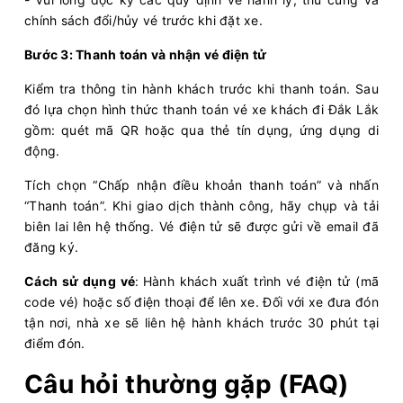
chính sách đổi/hủy vé trước khi đặt xe.
20:00
09/08/2026
10/08
05:15
(9 giờ 15 phút)
Bước 3: Thanh toán và nhận vé điện tử
Bến xe An Sương
Bến xe Buôn Hồ
Cường Ny
Kiểm tra thông tin hành khách trước khi thanh toán. Sau
Limousine 34 giường
đó lựa chọn hình thức thanh toán vé xe khách đi Đắk Lắk
gồm: quét mã QR hoặc qua thẻ tín dụng, ứng dụng di
Chọn mua
20
Giá vé:
380.000
Còn trống:
+
động.
Tích chọn “Chấp nhận điều khoản thanh toán” và nhấn
20:00
09/08/2026
10/08
06:05
(10 giờ 5 phút)
“Thanh toán”. Khi giao dịch thành công, hãy chụp và tải
Văn phòng Bến xe Miền
Bến xe Ea
biên lai lên hệ thống. Vé điện tử sẽ được gửi về email đã
Đông Cũ - Dãy 1-A1
H`leo
đăng ký.
Cường Ny
Limousine 24 Phòng...
Cách sử dụng vé
:
Hành khách xuất trình vé điện tử (mã
code vé) hoặc số điện thoại để lên xe. Đối với xe đưa đón
Chọn mua
2
tận nơi, nhà xe sẽ liên hệ hành khách trước 30 phút tại
Giá vé:
450.000
Còn trống:
điểm đón.
Câu hỏi thường gặp (FAQ)
20:00
09/08/2026
10/08
06:20
(10 giờ 20 phút)