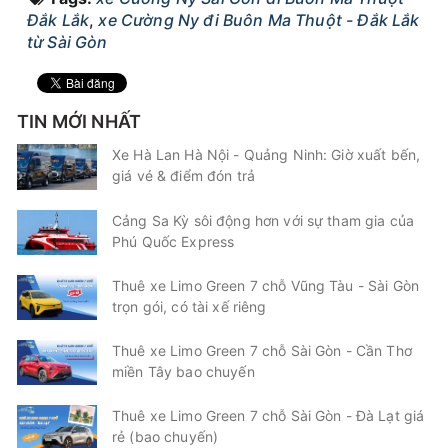
Đắk Lắk
,
xe Cường Ny đi Buôn Ma Thuột - Đắk Lắk
20:00
09/08/2026
10/08
04:40
(8 giờ 40 phút)
từ Sài Gòn
Văn phòng
Văn phòng Bến xe Miền
Buôn Mê
Đông Cũ - Dãy 1-A1
Thuột
TIN MỚI NHẤT
Cường Ny
Limousine 24 Phòng...
Xe Hà Lan Hà Nội - Quảng Ninh: Giờ xuất bến,
giá vé & điểm đón trả
Chọn mua
2
Giá vé:
450.000
Còn trống:
Cảng Sa Kỳ sôi động hơn với sự tham gia của
Phú Quốc Express
20:00
09/08/2026
10/08
06:25
(10 giờ 25 phút)
Văn phòng Bến xe Miền
Văn phòng
Thuê xe Limo Green 7 chỗ Vũng Tàu - Sài Gòn
Đông Cũ - Dãy 1-A1
Chư Phả
trọn gói, có tài xế riêng
Cường Ny
Limousine 24 Phòng...
Thuê xe Limo Green 7 chỗ Sài Gòn - Cần Thơ
miền Tây bao chuyến
Chọn mua
2
Giá vé:
450.000
Còn trống:
Thuê xe Limo Green 7 chỗ Sài Gòn - Đà Lạt giá
rẻ (bao chuyến)