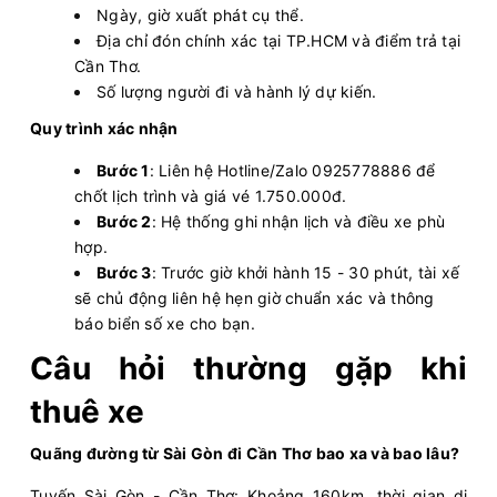
Ngày, giờ xuất phát cụ thể.
Địa chỉ đón chính xác tại TP.HCM và điểm trả tại
Cần Thơ.
Số lượng người đi và hành lý dự kiến.
Quy trình xác nhận
Bước 1
: Liên hệ Hotline/Zalo 0925778886 để
chốt lịch trình và giá vé 1.750.000đ.
Bước 2
: Hệ thống ghi nhận lịch và điều xe phù
hợp.
Bước 3
: Trước giờ khởi hành 15 - 30 phút, tài xế
sẽ chủ động liên hệ hẹn giờ chuẩn xác và thông
báo biển số xe cho bạn.
Câu hỏi thường gặp khi
thuê xe
Quãng đường từ Sài Gòn đi Cần Thơ bao xa và bao lâu?
Tuyến Sài Gòn - Cần Thơ: Khoảng 160km, thời gian di