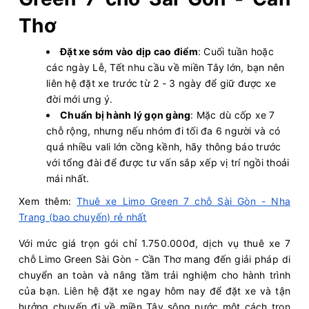
Thơ
Đặt xe sớm vào dịp cao điểm
: Cuối tuần hoặc
các ngày Lễ, Tết nhu cầu về miền Tây lớn, bạn nên
liên hệ đặt xe trước từ 2 - 3 ngày để giữ được xe
đời mới ưng ý.
Chuẩn bị hành lý gọn gàng
: Mặc dù cốp xe 7
chỗ rộng, nhưng nếu nhóm đi tối đa 6 người và có
quá nhiều vali lớn cồng kềnh, hãy thông báo trước
với tổng đài để được tư vấn sắp xếp vị trí ngồi thoải
mái nhất.
Xem thêm:
Thuê xe Limo Green 7 chỗ Sài Gòn - Nha
Trang (bao chuyến) rẻ nhất
Với mức giá trọn gói chỉ 1.750.000đ, dịch vụ thuê xe 7
chỗ Limo Green Sài Gòn - Cần Thơ mang đến giải pháp di
chuyển an toàn và nâng tầm trải nghiệm cho hành trình
của bạn. Liên hệ đặt xe ngay hôm nay để đặt xe và tận
hưởng chuyến đi về miền Tây sông nước một cách trọn