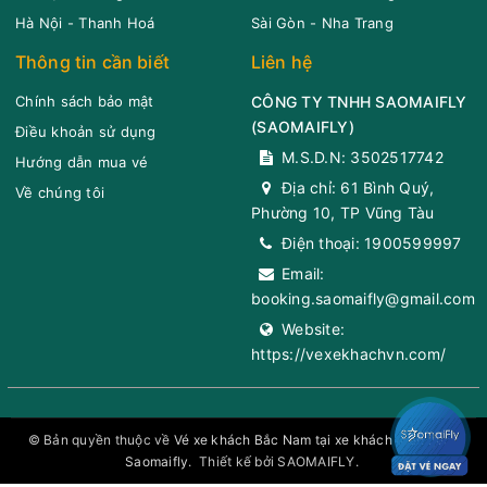
Hà Nội - Thanh Hoá
Sài Gòn - Nha Trang
Thông tin cần biết
Liên hệ
Chính sách bảo mật
CÔNG TY TNHH SAOMAIFLY
(
SAOMAIFLY
)
Điều khoản sử dụng
M.S.D.N: 3502517742
Hướng dẫn mua vé
Địa chỉ:
61 Bình Quý,
Về chúng tôi
Phường 10, TP Vũng Tàu
Điện thoại:
1900599997
Email:
booking.saomaifly@gmail.com
Website:
https://vexekhachvn.com/
© Bản quyền thuộc về
Vé xe khách Bắc Nam tại xe khách toàn quốc
Saomaifly
.
Thiết kế bởi SAOMAIFLY.