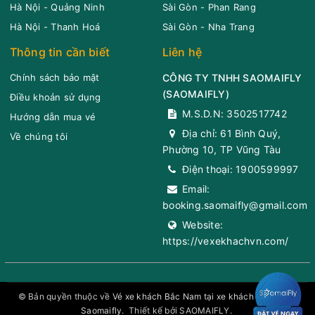
Hà Nội - Quảng Ninh
Sài Gòn - Phan Rang
Hà Nội - Thanh Hoá
Sài Gòn - Nha Trang
Thông tin cần biết
Liên hệ
Chính sách bảo mật
CÔNG TY TNHH SAOMAIFLY
(
SAOMAIFLY
)
Điều khoản sử dụng
M.S.D.N: 3502517742
Hướng dẫn mua vé
Địa chỉ:
61 Bình Quý,
Về chúng tôi
Phường 10, TP Vũng Tàu
Điện thoại:
1900599997
Email:
booking.saomaifly@gmail.com
Website:
https://vexekhachvn.com/
© Bản quyền thuộc về
Vé xe khách Bắc Nam tại xe khách toàn quốc
Saomaifly
.
Thiết kế bởi SAOMAIFLY.